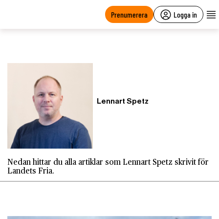
main
content
Prenumerera
Logga in
Lennart Spetz
Nedan hittar du alla artiklar som Lennart Spetz skrivit för
Landets Fria.