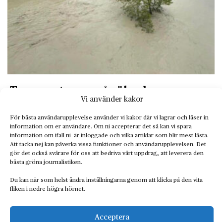
Temperaturer spås öka de
Vi använder kakor
kommande åren
För bästa användarupplevelse använder vi kakor där vi lagrar och läser in
Radar
Planetens temperatur kommer oftare att
information om er användare. Om ni accepterar det så kan vi spara
ligga över 1,5-graders-nivån under de…
information om ifall ni är inloggade och vilka artiklar som blir mest lästa.
Att tacka nej kan påverka vissa funktioner och användarupplevelsen. Det
gör det också svårare för oss att bedriva vårt uppdrag, att leverera den
bästa gröna journalistiken.
Du kan när som helst ändra inställningarna genom att klicka på den vita
fliken i nedre högra hörnet.
Acceptera