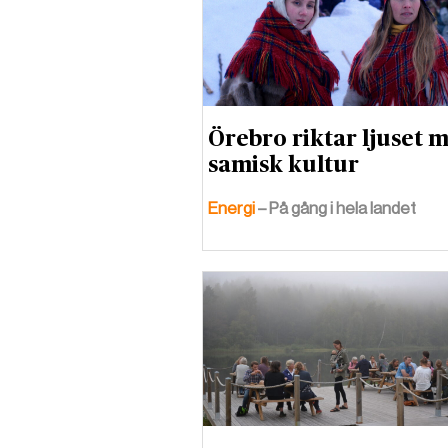
Örebro riktar ljuset 
samisk kultur
Energi
– På gång i hela landet