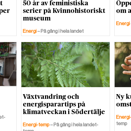
t
50 år av feministiska
Öppe
per
serier på Kvinnohistoriskt
om 
museum
Energi
Energi
– På gång i hela landet
Växtvandring och
Ny k
energisparartips på
omst
klimatveckan i Södertälje
et-
Energi
temp
Energi-temp
– På gång i hela landet-