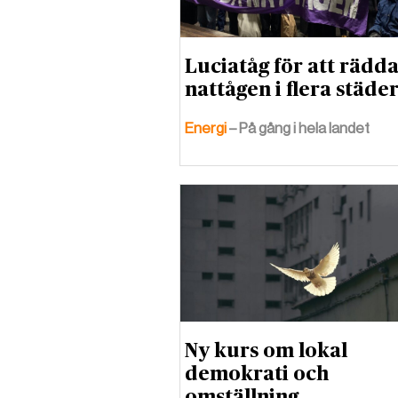
Luciatåg för att rädd
nattågen i flera städe
Energi
– På gång i hela landet
Ny kurs om lokal
demokrati och
omställning