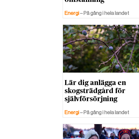
Energi
– På gång i hela landet
Lär dig anlägga en
skogsträdgård för
självförsörjning
Energi
– På gång i hela landet