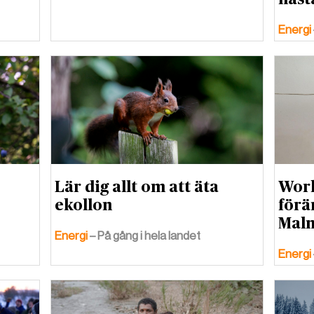
Energi
Lär dig allt om att äta
Work
ekollon
förä
Mal
Energi
– På gång i hela landet
Energi