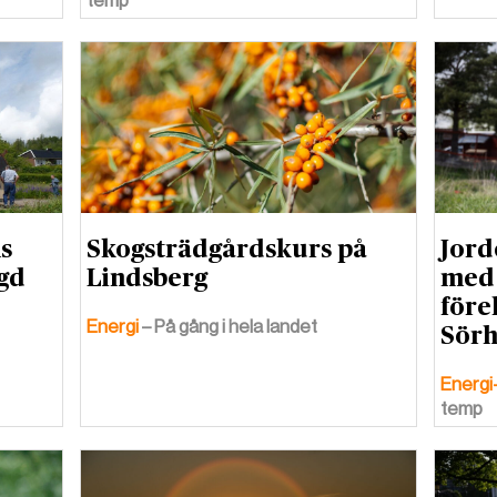
temp
s
Skogsträdgårdskurs på
Jord
gd
Lindsberg
med 
före
Energi
– På gång i hela landet
Sörh
Energi
temp