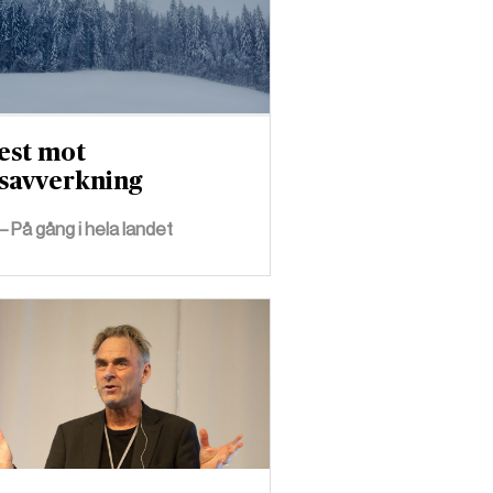
est mot
savverkning
– På gång i hela landet