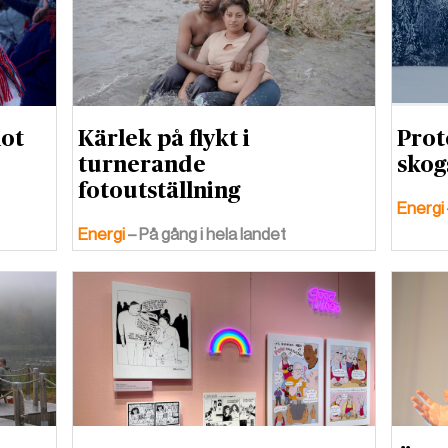
mot
Kärlek på flykt i
Prot
turnerande
skog
fotoutställning
Energi
Energi
– På gång i hela landet