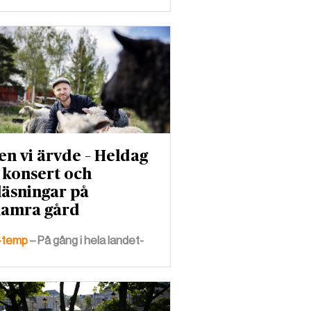
en vi ärvde – Heldag
konsert och
läsningar på
amra gård
-temp
– På gång i hela landet-