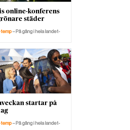
is online-konferens
rönare städer
-temp
– På gång i hela landet-
aveckan startar på
dag
-temp
– På gång i hela landet-