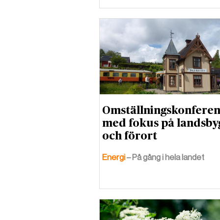
Omställningskonferen
med fokus på landsby
och förort
Energi
– På gång i hela landet