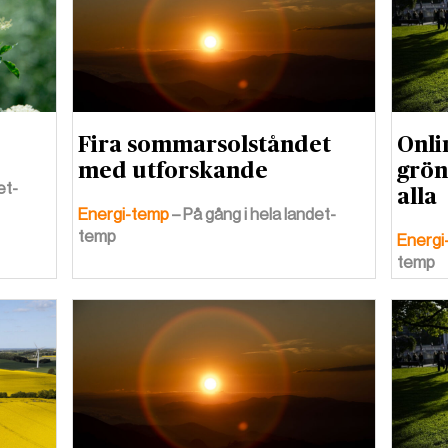
Fira sommarsolståndet
Onli
med utforskande
grön
et-
alla
Energi-temp
– På gång i hela landet-
temp
Energi
temp