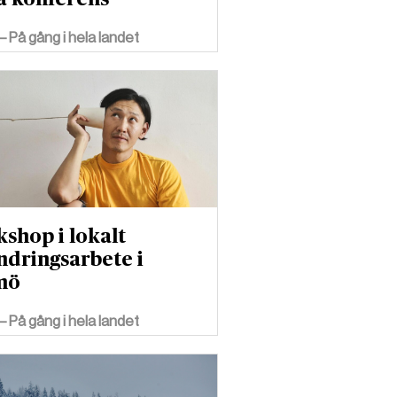
– På gång i hela landet
shop i lokalt
ndringsarbete i
mö
– På gång i hela landet