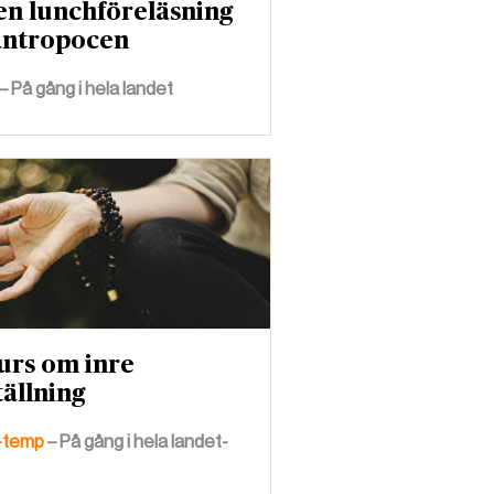
n lunchföreläsning
antropocen
– På gång i hela landet
urs om inre
ällning
-temp
– På gång i hela landet-