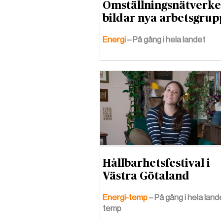
Omställningsnätverke
bildar nya arbetsgrup
Energi
– På gång i hela landet
Hållbarhetsfestival i
Västra Götaland
Energi-temp
– På gång i hela land
temp