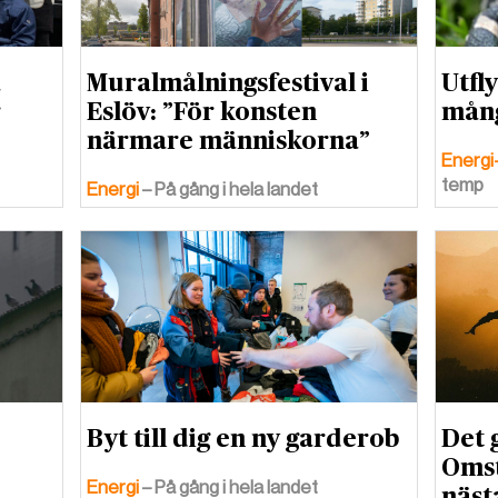
a
Muralmålningsfestival i
Utfl
r
Eslöv: ”För konsten
mång
närmare människorna”
Energi
temp
Energi
– På gång i hela landet
Byt till dig en ny garderob
Det g
Omst
Energi
– På gång i hela landet
näst