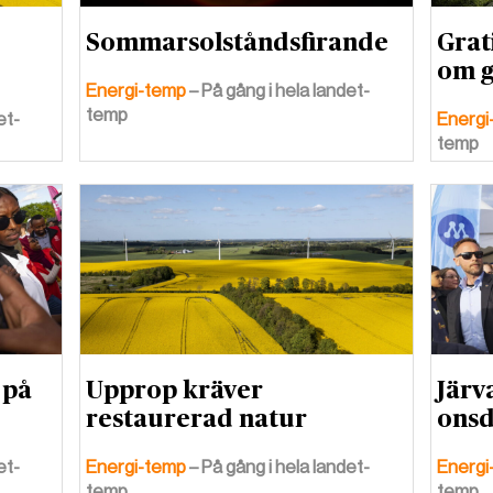
Sommarsolståndsfirande
Grat
om g
Energi-temp
– På gång i hela landet-
temp
et-
Energi
temp
 på
Upprop kräver
Järv
restaurerad natur
ons
et-
Energi-temp
– På gång i hela landet-
Energi
temp
temp