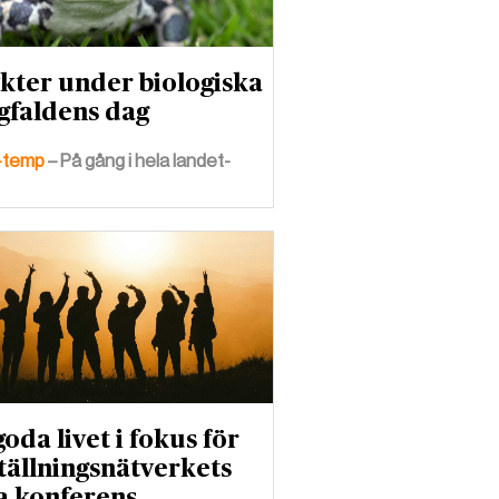
ykter under biologiska
faldens dag
-temp
– På gång i hela landet-
oda livet i fokus för
ällningsnätverkets
a konferens