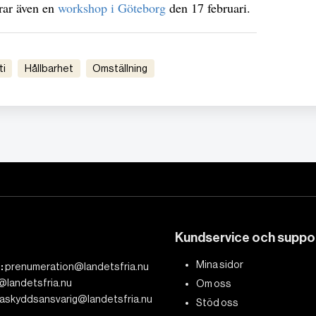
rar även en
workshop i Göteborg
den 17 februari.
ti
Hållbarhet
Omställning
Kundservice och suppo
Mina sidor
:
prenumeration@landetsfria.nu
@landetsfria.nu
Om oss
askyddsansvarig@landetsfria.nu
Stöd oss