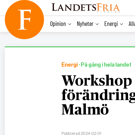
main
content
Opinion
Nyheter
Energi
Al
Energi
· På gång i hela landet
Workshop i
förändring
Malmö
Publicerad 2024-02-01