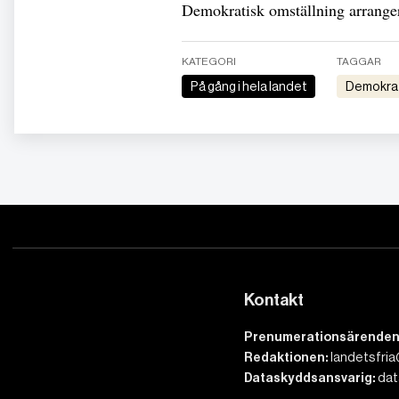
Demokratisk omställning arrange
KATEGORI
TAGGAR
På gång i hela landet
Demokra
Kontakt
Prenumerationsärenden
Redaktionen:
landetsfria
Dataskyddsansvarig:
dat