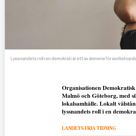
Lyssnandets roll i en demokrati är ett av ämnena för workshop
Organisationen Demokratisk
Malmö och Göteborg, med sik
lokalsamhälle. Lokalt välst
lyssnandets roll i en demokr
LANDETS FRIA TIDNING