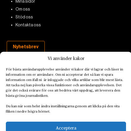
Mina sidor
Om oss
Stöd oss
Kontakta oss
Nyhetsbrev
Vi använder kakor
För bästa användarupplevelse använder vi kakor där vi lagrar och läser in
information om er användare. Om ni accepterar det så kan vi spara
information om ifall ni är inloggade och vilka artiklar som blir mest lästa.
Att tacka nej kan påverka vissa funktioner och användarupplevelsen. Det
gör det också svårare för oss att bedriva vårt uppdrag, att leverera den
bästa gröna journalistiken.
Du kan när som helst ändra inställningarna genom att klicka på den vita
fliken i nedre högra hörnet.
Landets Fria Tidning är en nyhetstidning med bred bevakning av
det viktigaste som händer lokalt och globalt och med fokus på
omställningsrörelsen. En omställning till ett hållbart samhälle går
Acceptera