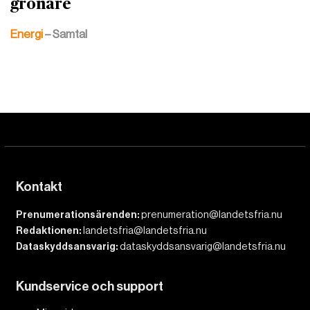
grönare
Energi
– Samtal
Kontakt
Prenumerationsärenden:
prenumeration@landetsfria.nu
Redaktionen:
landetsfria@landetsfria.nu
Dataskyddsansvarig:
dataskyddsansvarig@landetsfria.nu
Kundservice och support