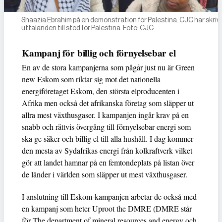
Shaazia Ebrahim på en demonstration för Palestina. CJC har skrivi
uttalanden till stöd för Palestina. Foto: CJC
Kampanj för billig och förnyelsebar el
En av de stora kampanjerna som pågår just nu är Green
new Eskom som riktar sig mot det nationella
energiföretaget Eskom, den största elproducenten i
Afrika men också det afrikanska företag som släpper ut
allra mest växthusgaser. I kampanjen ingår krav på en
snabb och rättvis övergång till förnyelsebar energi som
ska ge säker och billig el till alla hushåll. I dag kommer
den mesta av Sydafrikas energi från kolkraftverk vilket
gör att landet hamnar på en femtondeplats på listan över
de länder i världen som släpper ut mest växthusgaser.
I anslutning till Eskom-kampanjen arbetar de också med
en kampanj som heter Uproot the DMRE (DMRE står
för The department of mineral resources and energy och