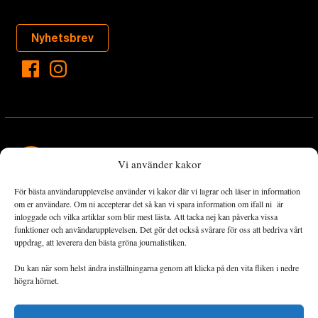
Nyhetsbrev
Vi använder kakor
För bästa användarupplevelse använder vi kakor där vi lagrar och läser in information
Landets Fria Tidning är en nyhetstidning med bred bevakning av
om er användare. Om ni accepterar det så kan vi spara information om ifall ni är
det viktigaste som händer lokalt och globalt och med fokus på
inloggade och vilka artiklar som blir mest lästa. Att tacka nej kan påverka vissa
funktioner och användarupplevelsen. Det gör det också svårare för oss att bedriva vårt
omställningsrörelsen. En omställning till ett hållbart samhälle går
uppdrag, att leverera den bästa gröna journalistiken.
både via starka och lika rättigheter för alla människor, minskade
ekonomiska och sociala klyftor, samt utrymme för allt levande att
Du kan när som helst ändra inställningarna genom att klicka på den vita fliken i nedre
utvecklas och frodas.
högra hörnet.