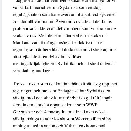
– Jag tror att det här verkligen skakade om många för vi
var så fast i narrativet om Sydafrika som en slags
regnbågsnation som hade övervunnit apartheid-systemet
och där allt var bra nu. Även om vi visste att det fanns
problem så tänkte vi att det var något som vi bara kunde
skaka av oss. Men det som hände efter massakern i
Marikana var att många insåg att vi faktiskt har en
regering som är beredda att döda oss om vi strejkar, trots
att strejkande är en del av hur vi löser
meningsskiljaktigheter i Sydafrika och att strejkrätten är
skyddad i grundlagen.
Trots de risker som det kan innebära att sätta sig upp mot
regeringen och mot storföretagen så har Sydafrika en
väldigt bred och aktiv klimatrörelse i dag. I CJC ingår
stora internationella organisationer som WWF,
Greenpeace och Amnesty International men också
väldigt många mindre lokala som Women affected by
mining united in action och Vukani environmental