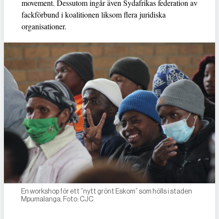
movement. Dessutom ingår även Sydafrikas federation av
fackförbund i koalitionen liksom flera juridiska
organisationer.
En workshop för ett ”nytt grönt Eskom” som hölls i staden
Mpumalanga. Foto: CJC