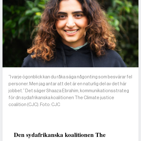
”I varje ögonblick kan du råka säga någonting som besvärar fel
personer. Men jag antar att det är en naturlig del av det här
jobbet.” Det säger Shaaza Ebrahim, kommunikationsstrateg
för dn sydafrikanska koalitionen The Climate justice
coalition (CJC). Foto: CJC
Den sydafrikanska koalitionen The