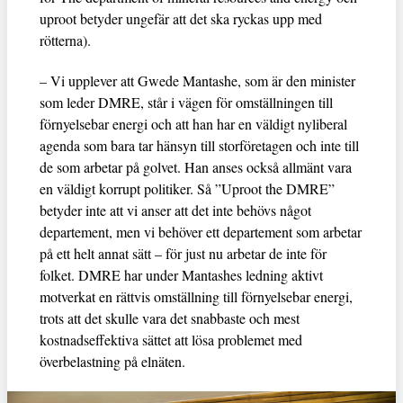
uproot betyder ungefär att det ska ryckas upp med
rötterna).
– Vi upplever att Gwede Mantashe, som är den minister
som leder DMRE, står i vägen för omställningen till
förnyelsebar energi och att han har en väldigt nyliberal
agenda som bara tar hänsyn till storföretagen och inte till
de som arbetar på golvet. Han anses också allmänt vara
en väldigt korrupt politiker. Så ”Uproot the DMRE”
betyder inte att vi anser att det inte behövs något
departement, men vi behöver ett departement som arbetar
på ett helt annat sätt – för just nu arbetar de inte för
folket. DMRE har under Mantashes ledning aktivt
motverkat en rättvis omställning till förnyelsebar energi,
trots att det skulle vara det snabbaste och mest
kostnadseffektiva sättet att lösa problemet med
överbelastning på elnäten.