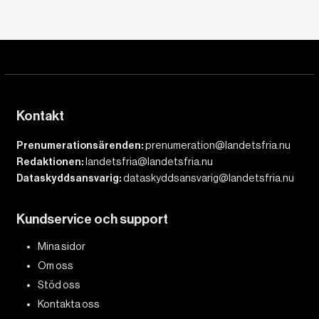
Kontakt
Prenumerationsärenden:
prenumeration@landetsfria.nu
Redaktionen:
landetsfria@landetsfria.nu
Dataskyddsansvarig:
dataskyddsansvarig@landetsfria.nu
Kundservice och support
Mina sidor
Om oss
Stöd oss
Kontakta oss