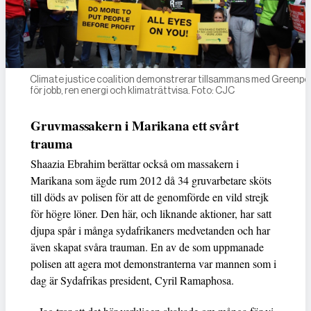
Climate justice coalition demonstrerar tillsammans med Greenp
för jobb, ren energi och klimaträttvisa. Foto: CJC
Gruvmassakern i Marikana ett svårt
trauma
Shaazia Ebrahim berättar också om massakern i
Marikana som ägde rum 2012 då 34 gruvarbetare sköts
till döds av polisen för att de genomförde en vild strejk
för högre löner. Den här, och liknande aktioner, har satt
djupa spår i många sydafrikaners medvetanden och har
även skapat svåra trauman. En av de som uppmanade
polisen att agera mot demonstranterna var mannen som i
dag är Sydafrikas president, Cyril Ramaphosa.