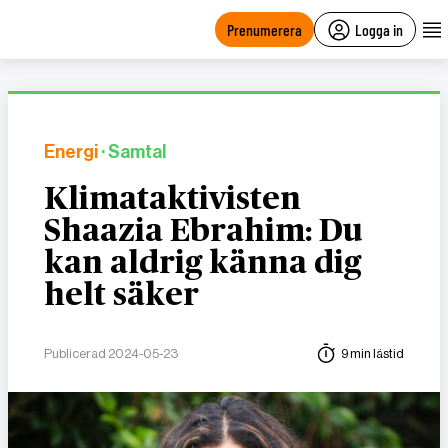
main
content
Prenumerera
Logga in
Energi
· Samtal
Klimataktivisten
Shaazia Ebrahim: Du
kan aldrig känna dig
helt säker
Publicerad 2024-05-23
9 min lästid