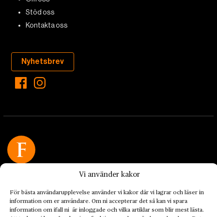
Stöd oss
Kontakta oss
Nyhetsbrev
Landets Fria Tidning är en nyhetstidning med bred bevakning av
Vi använder kakor
det viktigaste som händer lokalt och globalt och med fokus på
omställningsrörelsen. En omställning till ett hållbart samhälle går
För bästa användarupplevelse använder vi kakor där vi lagrar och läser in
information om er användare. Om ni accepterar det så kan vi spara
både via starka och lika rättigheter för alla människor, minskade
information om ifall ni är inloggade och vilka artiklar som blir mest lästa.
ekonomiska och sociala klyftor, samt utrymme för allt levande att