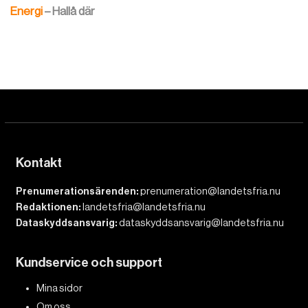
Energi
– Hallå där
Kontakt
Prenumerationsärenden:
prenumeration@landetsfria.nu
Redaktionen:
landetsfria@landetsfria.nu
Dataskyddsansvarig:
dataskyddsansvarig@landetsfria.nu
Kundservice och support
Mina sidor
Om oss