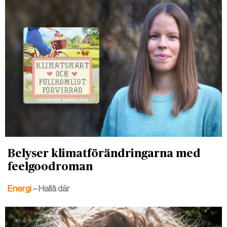
Belyser klimatförändringarna med
feelgoodroman
Energi
– Hallå där