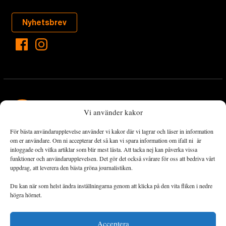
Nyhetsbrev
Vi använder kakor
För bästa användarupplevelse använder vi kakor där vi lagrar och läser in information
Landets Fria Tidning är en nyhetstidning med bred bevakning av
om er användare. Om ni accepterar det så kan vi spara information om ifall ni är
det viktigaste som händer lokalt och globalt och med fokus på
inloggade och vilka artiklar som blir mest lästa. Att tacka nej kan påverka vissa
funktioner och användarupplevelsen. Det gör det också svårare för oss att bedriva vårt
omställningsrörelsen. En omställning till ett hållbart samhälle går
uppdrag, att leverera den bästa gröna journalistiken.
både via starka och lika rättigheter för alla människor, minskade
ekonomiska och sociala klyftor, samt utrymme för allt levande att
Du kan när som helst ändra inställningarna genom att klicka på den vita fliken i nedre
utvecklas och frodas.
högra hörnet.
Acceptera