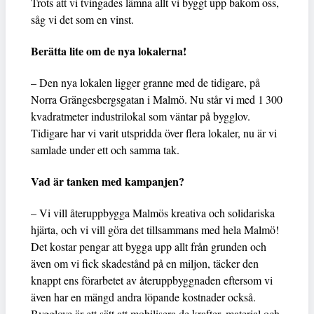
Trots att vi tvingades lämna allt vi byggt upp bakom oss,
såg vi det som en vinst.
Berätta lite om de nya lokalerna!
– Den nya lokalen ligger granne med de tidigare, på
Norra Grängesbergsgatan i Malmö. Nu står vi med 1 300
kvadratmeter industrilokal som väntar på bygglov.
Tidigare har vi varit utspridda över flera lokaler, nu är vi
samlade under ett och samma tak.
Vad är tanken med kampanjen?
– Vi vill återuppbygga Malmös kreativa och solidariska
hjärta, och vi vill göra det tillsammans med hela Malmö!
Det kostar pengar att bygga upp allt från grunden och
även om vi fick skadestånd på en miljon, täcker den
knappt ens förarbetet av återuppbyggnaden eftersom vi
även har en mängd andra löpande kostnader också.
Bygglove är ett sätt att mobilisera de krafter, material och