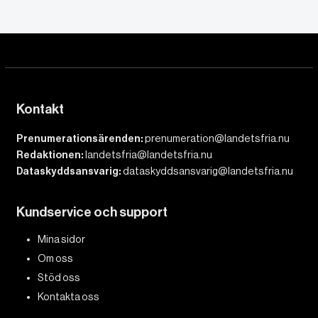
Kontakt
Prenumerationsärenden:
prenumeration@landetsfria.nu
Redaktionen:
landetsfria@landetsfria.nu
Dataskyddsansvarig:
dataskyddsansvarig@landetsfria.nu
Kundservice och support
Mina sidor
Om oss
Stöd oss
Kontakta oss