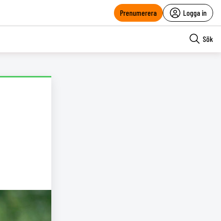
Prenumerera
Logga in
Sök