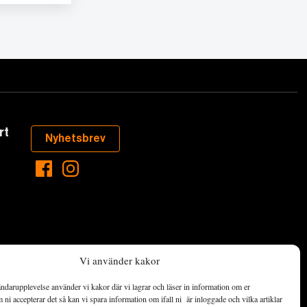
rt
Nyhetsbrev
Vi använder kakor
ndarupplevelse använder vi kakor där vi lagrar och läser in information om er
aste som händer
ni accepterar det så kan vi spara information om ifall ni är inloggade och vilka artiklar