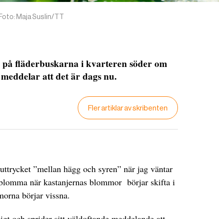
Foto: Maja Suslin/TT
ll på fläderbuskarna i kvarteren söder om
meddelar att det är dags nu.
Fler artiklar av skribenten
 uttrycket ”mellan hägg och syren” när jag väntar
e blomma när kastanjernas blommor börjar skifta i
morna börjar vissna.
gt och sprider sitt väldoftande meddelande att