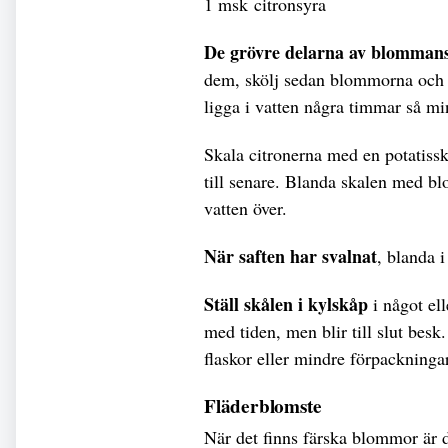
1 msk citronsyra
De grövre delarna av blomman
dem, skölj sedan blommorna och c
ligga i vatten några timmar så m
Skala citronerna med en potatissk
till senare. Blanda skalen med b
vatten över.
När saften har svalnat
, blanda i
Ställ skålen i kylskåp
i något el
med tiden, men blir till slut besk
flaskor eller mindre förpackningar 
Fläderblomste
När det finns färska blommor är d