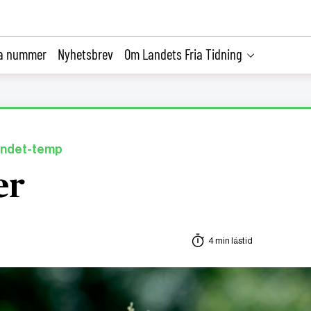
la nummer
Nyhetsbrev
Om Landets Fria Tidning
 landet-temp
er
4 min lästid