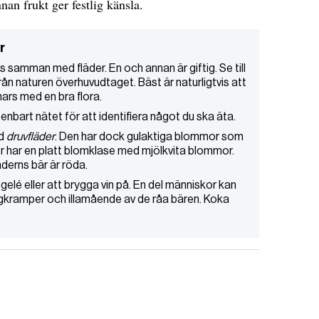
nan frukt ger festlig känsla.
r
s samman med fläder. En och annan är giftig. Se till
från naturen överhuvudtaget. Bäst är naturligtvis att
nars med en bra flora.
enbart nätet för att identifiera något du ska äta.
ed
druvfläder
. Den har dock gulaktiga blommor som
der har en platt blomklase med mjölkvita blommor.
derns bär är röda.
 gelé eller att brygga vin på. En del människor kan
agkramper och illamående av de råa bären. Koka