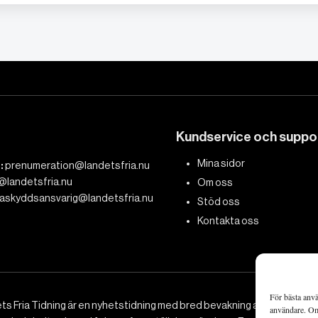
Kundservice och suppo
Mina sidor
:
prenumeration@landetsfria.nu
@landetsfria.nu
Om oss
askyddsansvarig@landetsfria.nu
Stöd oss
Kontakta oss
För bästa anvä
ts Fria Tidning är en nyhetstidning med bred bevakning av det viktig
användare. Om 