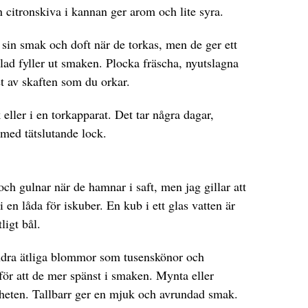
n citronskiva i kannan ger arom och lite syra.
sin smak och doft när de torkas, men de ger ett
eblad fyller ut smaken. Plocka fräscha, nyutslagna
 av skaften som du orkar.
eller i en torkapparat. Det tar några dagar,
med tätslutande lock.
ch gulnar när de hamnar i saft, men jag gillar att
 i en låda för iskuber. En kub i ett glas vatten är
tligt bål.
andra ätliga blommor som tusenskönor och
för att de mer spänst i smaken. Mynta eller
heten. Tallbarr ger en mjuk och avrundad smak.