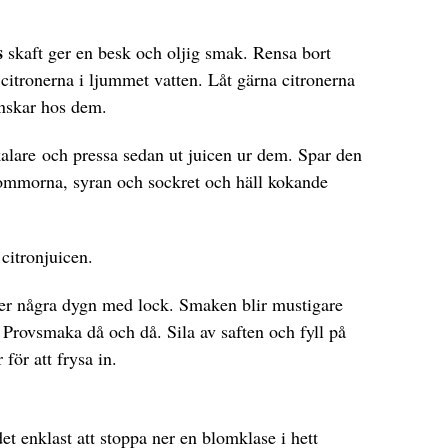
s
skaft ger en besk och oljig smak. Rensa bort
itronerna i ljummet vatten. Låt gärna citronerna
inskar hos dem.
alare och pressa sedan ut juicen ur dem. Spar den
lommorna, syran och sockret och häll kokande
 citronjuicen.
ler några dygn med lock. Smaken blir mustigare
. Provsmaka då och då. Sila av saften och fyll på
för att frysa in.
et enklast att stoppa ner en blomklase i hett