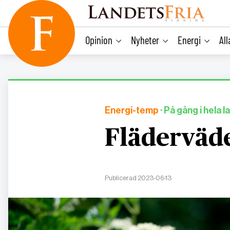
main
content
Opinion
Nyheter
Energi
Al
Energi-temp
· På gång i hela
Fläderväd
Publicerad 2023-06-13