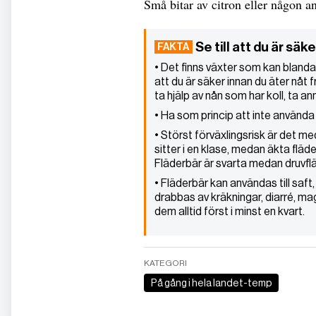
Små bitar av citron eller någon an
Se till att du är säke
• Det finns växter som kan blanda
att du är säker innan du äter nåt 
ta hjälp av nån som har koll, ta an
• Ha som princip att inte använda 
• Störst förväxlingsrisk är det m
sitter i en klase, medan äkta flä
Fläderbär är svarta medan druvflä
• Fläderbär kan användas till saft,
drabbas av kräkningar, diarré, m
dem alltid först i minst en kvart.
KATEGORI
På gång i hela landet-temp