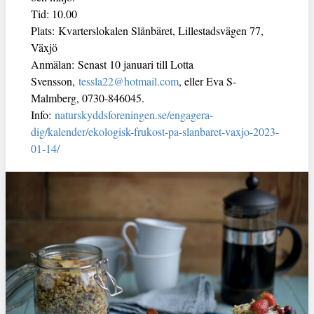
Tid: 10.00
Plats: Kvarterslokalen Slånbäret, Lillestadsvägen 77,
Växjö
Anmälan: Senast 10 januari till Lotta
Svensson,
tessla22@hotmail.com
, eller Eva S-
Malmberg, 0730-846045.
Info:
naturskyddsforeningen.se/engagera-
dig/kalender/ekologisk-frukost-pa-slanbaret-vaxjo-2023-
01-14/