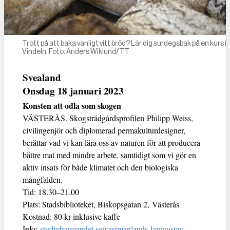
Trött på att baka vanligt vitt bröd? Lär dig surdegsbak på en kurs i
Vindeln. Foto: Anders Wiklund/TT
Svealand
Onsdag 18 januari 2023
Konsten att odla som skogen
VÄSTERÅS. Skogsträdgårdsprofilen Philipp Weiss,
civilingenjör och diplomerad permakulturdesigner,
berättar vad vi kan lära oss av naturen för att producera
bättre mat med mindre arbete, samtidigt som vi gör en
aktiv insats för både klimatet och den biologiska
mångfalden.
Tid: 18.30–21.00
Plats: Stadsbiblioteket, Biskopsgatan 2, Västerås
Kostnad: 80 kr inklusive kaffe
Info:
studieframjandet.se/vastmanlands-lan/gustav-