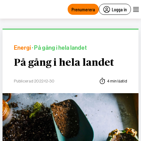
main
content
Prenumerera
Logga in
Energi
· På gång i hela landet
På gång i hela landet
Publicerad 2022-12-30
4 min lästid