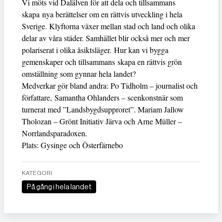
Vi möts vid Dalälven för att dela och tillsammans
skapa nya berättelser om en rättvis utveckling i hela
Sverige. Klyftorna växer mellan stad och land och olika
delar av våra städer. Samhället blir också mer och mer
polariserat i olika åsiktsläger. Hur kan vi bygga
gemenskaper och tillsammans skapa en rättvis grön
omställning som gynnar hela landet?
Medverkar gör bland andra: Po Tidholm – journalist och
författare, Samantha Ohlanders – scenkonstnär som
turnerat med ”Landsbygdsupproret”. Mariam Jallow
Tholozan – Grönt Initiativ Järva och Arne Müller –
Norrlandsparadoxen.
Plats: Gysinge och Österfärnebo
KATEGORI
På gång i hela landet