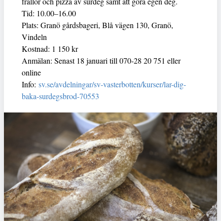
frallor och pizza av surdeg samt att göra egen deg.
Tid: 10.00–16.00
Plats: Granö gårdsbageri, Blå vägen 130, Granö,
Vindeln
Kostnad: 1 150 kr
Anmälan: Senast 18 januari till 070-28 20 751 eller
online
Info:
sv.se/avdelningar/sv-vasterbotten/kurser/lar-dig-
baka-surdegsbrod-70553