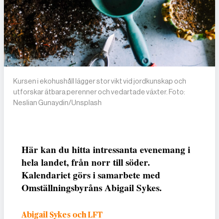
Kursen i eko­hushåll lägger stor vikt vid jordkunskap och
utforskar ätbara perenner och vedartade växter. Foto:
Neslian Gunaydin/Unsplash
Här kan du hitta intressanta evenemang i
hela landet, från norr till söder.
Kalendariet görs i samarbete med
Omställningsbyråns Abigail Sykes.
Abigail Sykes och LFT