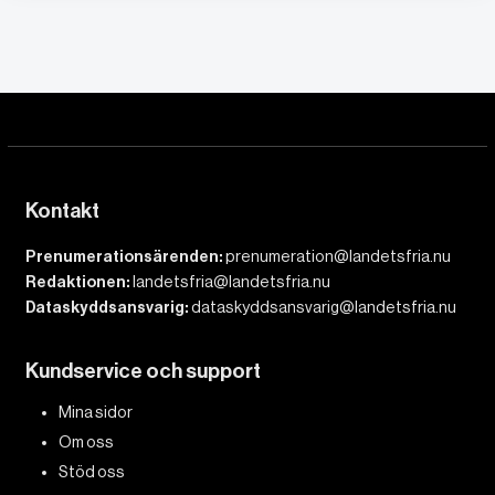
Kontakt
Prenumerationsärenden:
prenumeration@landetsfria.nu
Redaktionen:
landetsfria@landetsfria.nu
Dataskyddsansvarig:
dataskyddsansvarig@landetsfria.nu
Kundservice och support
Mina sidor
Om oss
Stöd oss