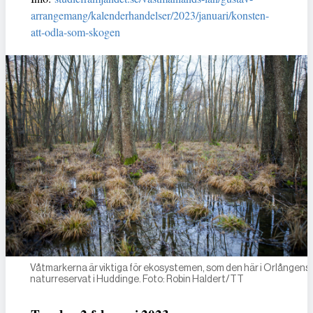
arrangemang/kalenderhandelser/2023/januari/konsten-
att-odla-som-skogen
Våtmarkerna är viktiga för ekosystemen, som den här i Orlångens
naturreservat i Huddinge. Foto: Robin Haldert/TT