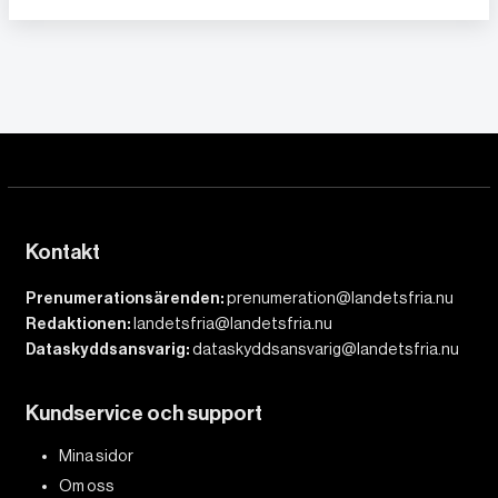
Kontakt
Prenumerationsärenden:
prenumeration@landetsfria.nu
Redaktionen:
landetsfria@landetsfria.nu
Dataskyddsansvarig:
dataskyddsansvarig@landetsfria.nu
Kundservice och support
Mina sidor
Om oss