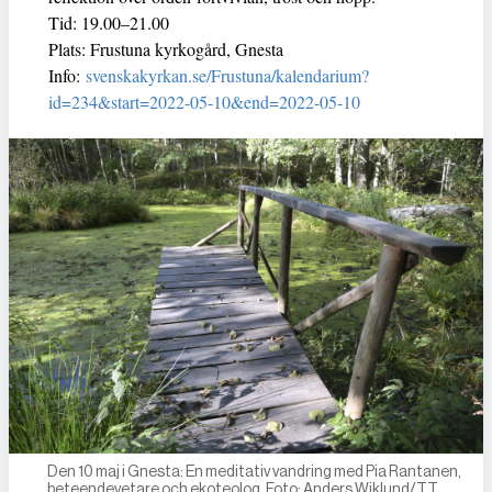
Tid: 19.00–21.00
Plats: Frustuna kyrkogård, Gnesta
Info:
svenskakyrkan.se/Frustuna/kalendarium?
id=234&start=2022-05-10&end=2022-05-10
Den 10 maj i Gnesta: En meditativ vandring med Pia Rantanen,
beteendevetare och ekoteolog. Foto: Anders Wiklund/TT