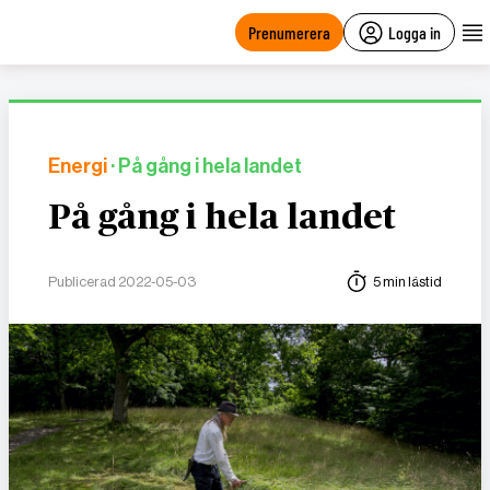
main
content
Prenumerera
Logga in
Energi
· På gång i hela landet
På gång i hela landet
Publicerad 2022-05-03
5 min lästid