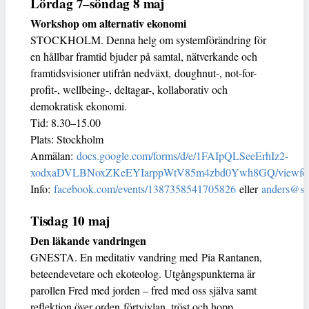
Lördag 7–söndag 8 maj
Workshop om alternativ ekonomi
STOCKHOLM. Denna helg om systemförändring för
en hållbar framtid bjuder på samtal, nätverkande och
framtidsvisioner utifrån nedväxt, doughnut-, not-for-
profit-, wellbeing-, deltagar-, kollaborativ och
demokratisk ekonomi.
Tid: 8.30–15.00
Plats: Stockholm
Anmälan:
docs.google.com/forms/d/e/1FAIpQLSeeErhIz2-
xodxaDVLBNoxZKeEYIarppWtV85m4zbd0Ywh8GQ/viewfo
Info:
facebook.com/events/1387358541705826
eller
anders@sc
Tisdag 10 maj
Den läkande vandringen
GNESTA. En meditativ vandring med Pia Rantanen,
beteendevetare och ekoteolog. Utgångspunkterna är
parollen Fred med jorden – fred med oss själva samt
reflektion över orden förtvivlan, tröst och hopp.