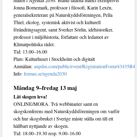
målen i Agenda 2030. Bland talarna märks exempelvis
Jonna Bornemark, professor i filosofi, Karin Lexén,
generalsekreterare på Naturskyddsföreningen, Pella
Thiel, ekolog, systemisk aktivist och kulturell
förändringsagent, samt Sverker Sörlin, idéhistoriker,
professor i miljöhistoria, författare och ledamot av
Klimatpolitiska rådet.
Tid: 13.00–16.00
Plats: Kulturhuset i Stockholm och digitalt
Anmälan:
anpdm.com/public/event/RegistrationForm/43435
Info:
formas.se/agenda2030
Måndag 9–fredag 13 maj
Låt skogen leva!
ONLINE/MORA. Två webbinarier samt en
skogskonferens med Naturskyddsföreningen om varför
och hur skogsbruket i Sverige måste ställa om till ett
hållbart nyttjande av skogen.
Tid: 18.00–19.30 resp. 9.00–16.00