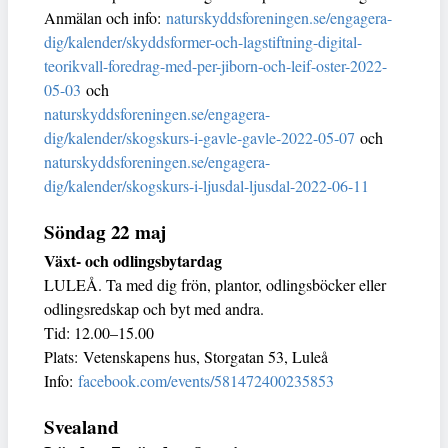
Anmälan och info:
naturskyddsforeningen.se/engagera-
dig/kalender/skyddsformer-och-lagstiftning-digital-
teorikvall-foredrag-med-per-jiborn-och-leif-oster-2022-
05-03
och
naturskyddsforeningen.se/engagera-
dig/kalender/skogskurs-i-gavle-gavle-2022-05-07
och
naturskyddsforeningen.se/engagera-
dig/kalender/skogskurs-i-ljusdal-ljusdal-2022-06-11
Söndag 22 maj
Växt- och odlingsbytardag
LULEÅ. Ta med dig frön, plantor, odlingsböcker eller
odlingsredskap och byt med andra.
Tid: 12.00–15.00
Plats: Vetenskapens hus, Storgatan 53, Luleå
Info:
facebook.com/events/581472400235853
Svealand