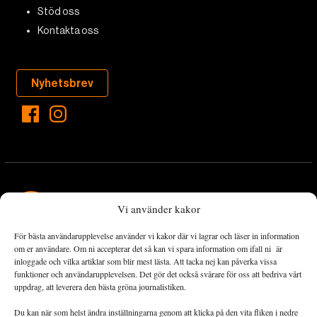
Stöd oss
Kontakta oss
Nyhetsbrev
Vi använder kakor
För bästa användarupplevelse använder vi kakor där vi lagrar och läser in information
Landets Fria Tidning är en nyhetstidning med bred bevakning av
om er användare. Om ni accepterar det så kan vi spara information om ifall ni är
det viktigaste som händer lokalt och globalt och med fokus på
inloggade och vilka artiklar som blir mest lästa. Att tacka nej kan påverka vissa
funktioner och användarupplevelsen. Det gör det också svårare för oss att bedriva vårt
omställningsrörelsen. En omställning till ett hållbart samhälle går
uppdrag, att leverera den bästa gröna journalistiken.
både via starka och lika rättigheter för alla människor, minskade
ekonomiska och sociala klyftor, samt utrymme för allt levande att
Du kan när som helst ändra inställningarna genom att klicka på den vita fliken i nedre