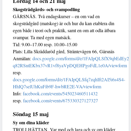
Lördag 14 och 21 maj
Skogsträdgårds- och svampodling
GÄRSNÄS. Två endagskurser – en om vad en
skogsträdgård (matskog) är och hur du kan etablera din
egen både i teori och praktik, samt en om att odla ätbara
svampar. Ta med egen matsäck.
Tid: 9.00–17.00 resp. 10.00–15.00
Plats: Lilla Skräddaröd gård, Sträntevägen 66, Gärsnäs
Anmälan:
docs.google.com/forms/d/e/1FAIpQLSfX9qbEdEy2-
q82RSntEKbx37vR1vf8yaVpDQEHPgoFdL1e0A/viewform
resp.
docs.google.com/forms/d/e/1FAIpQLSfq7zqhIft2AI5i6s4S4-
HhIQ7selUhKuFib9F-hwbRE2E-VA/viewform
Info:
facebook.com/events/545023460511432
resp.
facebook.com/events/675330327127327
Söndag 15 maj
Sy om dina kläder
TROLLHÄTTAN. Var med och laga och sy om kläder