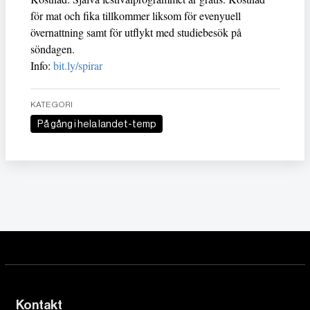
för mat och fika tillkommer liksom för evenyuell
övernattning samt för utflykt med studiebesök på
söndagen.
Info:
bit.ly/spirar
KATEGORI
På gång i hela landet-temp
Kontakt