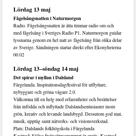
Lördag 13 maj
Fågelsångsnatten i Naturmorgon
Radio. Fågelsångsnatten är åtta timmar radio om och
med fågelsång i Sveriges Radio P1. Naturmorgon guidar
lyssnarna genom en hel natt av fågelsång från olika delar
av Sverige. Sändningen startar direkt efter Ekonyheterna
00.02
Lördag 13–söndag 14 maj
Det spirar i myllan i Dalsland
Färgelanda. Inspirationsdag/festival för utflyttare,
nybyggare och gröna vågare 2.0.
Välkomna till en helg med erfarenheter och berättelser
från infödda och inflyttade Dalslandsentusiaster inom
grön, kreativ och levande landsbygd. Dessutom god mat,
musik, upptåg samt nätverks- och visionsverkstad.
Plats: Dalslands folkhögskola i Färgelanda
Kostnad: Själva festivalprogrammet är gratis. Kostnad