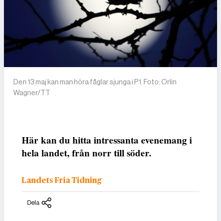
Den 13 maj kan man höra fåglar sjunga i P1. Foto: Orlin
Wagner/TT
Här kan du hitta intressanta evenemang i
hela landet, från norr till söder.
Landets Fria Tidning
Dela