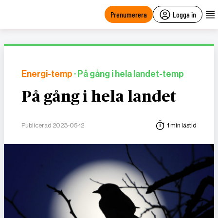
main
content
Prenumerera
Logga in
Energi-temp
· På gång i hela landet-temp
På gång i hela landet
Publicerad 2023-05-12
1 min lästid