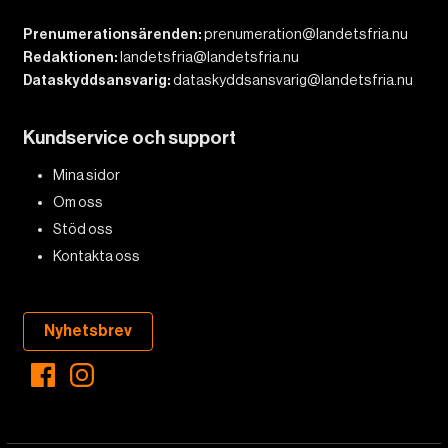
Prenumerationsärenden:
prenumeration@landetsfria.nu
Redaktionen:
landetsfria@landetsfria.nu
Dataskyddsansvarig:
dataskyddsansvarig@landetsfria.nu
Kundservice och support
Mina sidor
Om oss
Stöd oss
Kontakta oss
Nyhetsbrev