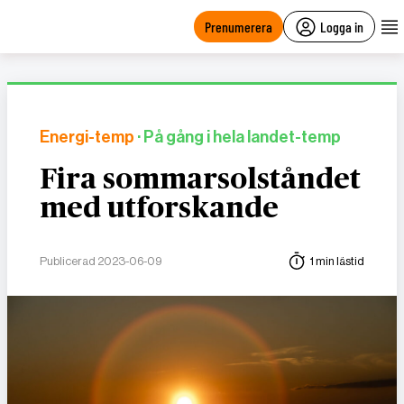
main
content
Prenumerera
Logga in
Energi-temp
· På gång i hela landet-temp
Fira sommarsolståndet
med utforskande
Publicerad 2023-06-09
1 min lästid