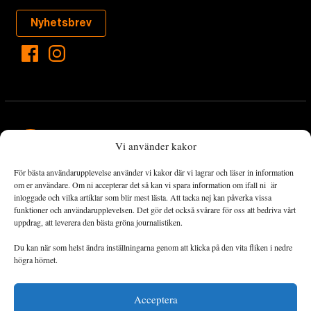
Nyhetsbrev
Vi använder kakor
För bästa användarupplevelse använder vi kakor där vi lagrar och läser in information
Landets Fria Tidning är en nyhetstidning med bred bevakning av
om er användare. Om ni accepterar det så kan vi spara information om ifall ni är
det viktigaste som händer lokalt och globalt och med fokus på
inloggade och vilka artiklar som blir mest lästa. Att tacka nej kan påverka vissa
funktioner och användarupplevelsen. Det gör det också svårare för oss att bedriva vårt
omställningsrörelsen. En omställning till ett hållbart samhälle går
uppdrag, att leverera den bästa gröna journalistiken.
både via starka och lika rättigheter för alla människor, minskade
ekonomiska och sociala klyftor, samt utrymme för allt levande att
Du kan när som helst ändra inställningarna genom att klicka på den vita fliken i nedre
utvecklas och frodas.
högra hörnet.
Acceptera