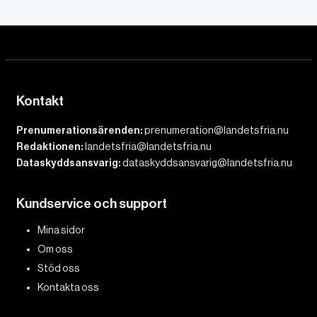
Kontakt
Prenumerationsärenden:
prenumeration@landetsfria.nu
Redaktionen:
landetsfria@landetsfria.nu
Dataskyddsansvarig:
dataskyddsansvarig@landetsfria.nu
Kundservice och support
Mina sidor
Om oss
Stöd oss
Kontakta oss