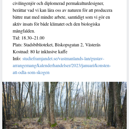
civilingenjör och diplomerad permakulturdesigner,
berättar vad vi kan lära oss av naturen för att producera
bättre mat med mindre arbete, samtidigt som vi gör en
aktiv insats för både klimatet och den biologiska
mångfalden.
Tid: 18.30–21.00
Plats: Stadsbiblioteket, Biskopsgatan 2, Västerås
Kostnad: 80 kr inklusive kaffe
Info:
studieframjandet.se/vastmanlands-lan/gustav-
arrangemang/kalenderhandelser/2023/januari/konsten-
att-odla-som-skogen