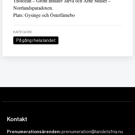
Tholozan – Grönt Initiativ Järva och Arne Müller –
Norrlandsparadoxen.
Plats: Gysinge och Österfärnebo
KATEGORI
På gång i hela landet
Kontakt
Prenumerationsärenden:
prenumeration@landetsfria.nu