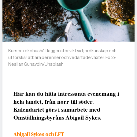
Kursen i eko­hushåll lägger stor vikt vid jordkunskap och
utforskar ätbara perenner och vedartade växter. Foto:
Neslian Gunaydin/Unsplash
Här kan du hitta intressanta evenemang i
hela landet, från norr till söder.
Kalendariet görs i samarbete med
Omställningsbyråns Abigail Sykes.
Abigail Sykes och LFT