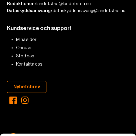
Redaktionen:
landetsfria@landetsfria.nu
Dataskyddsansvarig:
dataskyddsansvarig@landetsfria.nu
Kundservice och support
Mina sidor
Om oss
Stöd oss
Kontakta oss
Nyhetsbrev