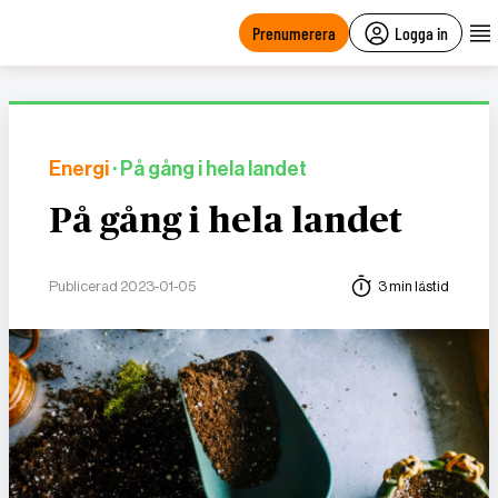
main
content
Prenumerera
Logga in
Energi
· På gång i hela landet
På gång i hela landet
Publicerad 2023-01-05
3 min lästid