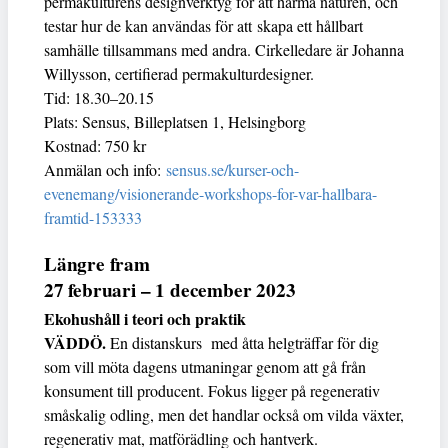
permakulturens designverktyg för att härma naturen, och
testar hur de kan användas för att skapa ett hållbart
samhälle tillsammans med andra. Cirkelledare är Johanna
Willysson, certifierad permakulturdesigner.
Tid: 18.30–20.15
Plats: Sensus, Billeplatsen 1, Helsingborg
Kostnad: 750 kr
Anmälan och info:
sensus.se/kurser-och-
evenemang/visionerande-workshops-for-var-hallbara-
framtid-153333
Längre fram
27 februari – 1 december 2023
Ekohushåll i teori och praktik
VÄDDÖ.
En distanskurs med åtta helgträffar för dig
som vill möta dagens utmaningar genom att gå från
konsument till producent. Fokus ligger på regenerativ
småskalig odling, men det handlar också om vilda växter,
regenerativ mat, matförädling och hantverk.