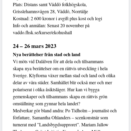
Plats: Distans samt Väddö folkhögskola,
Grisslehamnsvägen 28, Väddö, Norrtälje
Kostnad: 2 600 kronor i avgift plus kost och logi
Info och anmälan: Senast 20 november på
vaddo.fhsk.se/kurser/ekohushall
24 – 26 mars 2023
Nya berättelser från stad och land
Vi möts vid Dalälven för att dela och tillsammans
skapa nya berättelser om en rättvis utveckling i hela
Sverige. Klyftorna växer mellan stad och land och olika
delar av våra städer. Samhället blir också mer och mer
polariserat i olika åsiktsläger. Hur kan vi bygga
gemenskaper och tillsammans skapa en rättvis grön
omställning som gynnar hela landet?
Medverkar gör bland andra: Po Tidholm – journalist och
författare, Samantha Ohlanders – scenkonstnär som
turnerat med ”Landsbygdsupproret”. Mariam Jallow