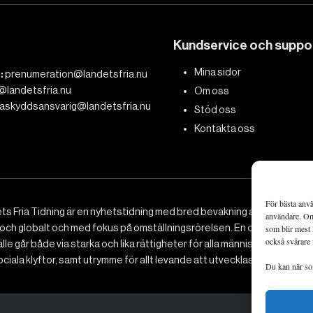
Kundservice och suppo
Mina sidor
:
prenumeration@landetsfria.nu
@landetsfria.nu
Om oss
askyddsansvarig@landetsfria.nu
Stöd oss
Kontakta oss
För bästa anvä
ts Fria Tidning är en nyhetstidning med bred bevakning av det viktig
användare. Om 
 och globalt och med fokus på omställningsrörelsen. En omställning till 
som blir mest 
också svårare 
le går både via starka och lika rättigheter för alla människor, minska
ciala klyftor, samt utrymme för allt levande att utvecklas och frodas.
Du kan när som