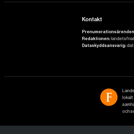
Kontakt
Prenumerationsärenden
Redaktionen:
landetsfria
Dataskyddsansvarig:
dat
Lande
lokalt
samhäl
och so