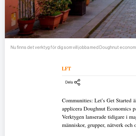
Nu finns det verktyg för dig som vill jobba med Doughnut econom
LFT
Dela
Communities: Let’s Get Started är
applicera Doughnut Economics på s
Verktygen lanserade tidigare i ma
människor, grupper, nätverk och o