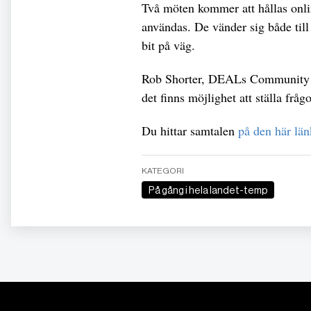
Två möten kommer att hållas onlin
användas. De vänder sig både til
bit på väg.
Rob Shorter, DEALs Community &
det finns möjlighet att ställa frå
Du hittar samtalen
på den här lä
KATEGORI
På gång i hela landet-temp