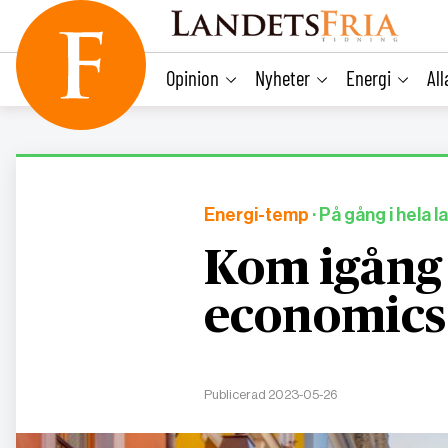
main
content
Opinion
Nyheter
Energi
Al
Energi-temp
· På gång i hela
Kom igång
economics
Publicerad 2023-05-26