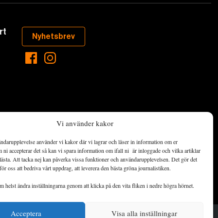
rt
Nyhetsbrev
Vi använder kakor
ndarupplevelse använder vi kakor där vi lagrar och läser in information om er
aste som händer
ni accepterar det så kan vi spara information om ifall ni är inloggade och vilka artiklar
ett hållbart
lästa. Att tacka nej kan påverka vissa funktioner och användarupplevelsen. Det gör det
för oss att bedriva vårt uppdrag, att leverera den bästa gröna journalistiken.
de ekonomiska
 helst ändra inställningarna genom att klicka på den vita fliken i nedre högra hörnet.
Acceptera
Visa alla inställningar