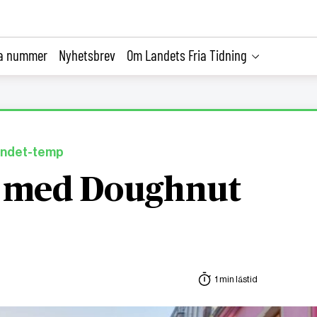
la nummer
Nyhetsbrev
Om Landets Fria Tidning
 landet-temp
 med Doughnut
1 min lästid