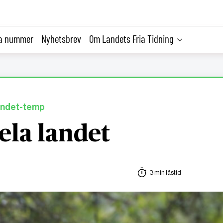
la nummer
Nyhetsbrev
Om Landets Fria Tidning
 landet-temp
ela landet
3 min lästid