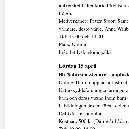
universitet håller korta föreläsni
frågor.
Medverkande: Petter Stoor: Samers
varmare, desto värre, Anna Winbe
Tid: 13.00 och 14.00
Plats: Online
Info: bit.ly/forskningsfika
Lördag 15 april
Bli Natursnoksledare – upptäc
Online. Har du upptäckarlust och 
Naturskyddsföreningen arrangerar
barn och deras vuxna inom barn-
Utbildningen är den första delen 
Del två sker utomhus.
Kostnad: 500 kr (Då ingår båda 
Tid: 10.00–14.00