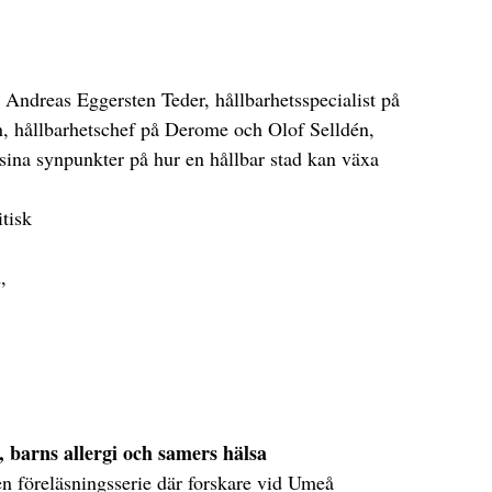
 Andreas Eggersten Teder, hållbarhetsspecialist på
n, hållbarhetschef på Derome och Olof Selldén,
ina synpunkter på hur en hållbar stad kan växa
itisk
d,
, barns allergi och samers hälsa
 en föreläsningsserie där forskare vid Umeå