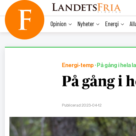
main
content
Opinion
Nyheter
Energi
Al
Energi-temp
· På gång i hela
På gång i h
Publicerad 2023-04-12