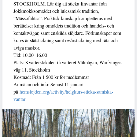
STOCKHOLM. Lär dig att sticka finvantar från
Jokkmokksområdet och lulesamisk tradition,
”Mässofáhtsa”. Praktisk kunskap kompletteras med
berättelser kring områdets tradition och handels- och
kontaktvägar, samt enskilda slöjdare. Förkunskaper som
krävs är slätstickning samt resårstickning med räta och
aviga maskor.
Tid: 10.00–16.00
Plats: Kvarterslokalen i kvarteret Välmågan, Warfvinges
väg 11, Stockholm
Kostnad: Från 1 500 kr för medlemmar
Anmälan och info: Senast 11 januari
på
hemslojden.org/activity/helgkurs-sticka-samiska-
vantar