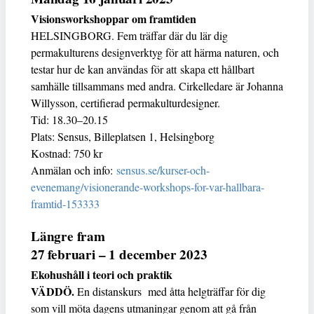
Visionsworkshoppar om framtiden
HELSINGBORG. Fem träffar där du lär dig
permakulturens designverktyg för att härma naturen, och
testar hur de kan användas för att skapa ett hållbart
samhälle tillsammans med andra. Cirkelledare är Johanna
Willysson, certifierad permakulturdesigner.
Tid: 18.30–20.15
Plats: Sensus, Billeplatsen 1, Helsingborg
Kostnad: 750 kr
Anmälan och info:
sensus.se/kurser-och-
evenemang/visionerande-workshops-for-var-hallbara-
framtid-153333
Längre fram
27 februari – 1 december 2023
Ekohushåll i teori och praktik
VÄDDÖ.
En distanskurs med åtta helgträffar för dig
som vill möta dagens utmaningar genom att gå från