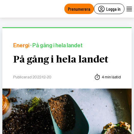
main
content
Prenumerera
Logga in
Energi
· På gång i hela landet
På gång i hela landet
Publicerad 2022-12-20
4 min lästid