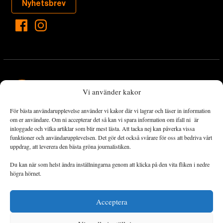
Nyhetsbrev
Vi använder kakor
För bästa användarupplevelse använder vi kakor där vi lagrar och läser in information
Landets Fria Tidning är en nyhetstidning med bred bevakning av
om er användare. Om ni accepterar det så kan vi spara information om ifall ni är
det viktigaste som händer lokalt och globalt och med fokus på
inloggade och vilka artiklar som blir mest lästa. Att tacka nej kan påverka vissa
funktioner och användarupplevelsen. Det gör det också svårare för oss att bedriva vårt
omställningsrörelsen. En omställning till ett hållbart samhälle går
uppdrag, att leverera den bästa gröna journalistiken.
både via starka och lika rättigheter för alla människor, minskade
ekonomiska och sociala klyftor, samt utrymme för allt levande att
Du kan när som helst ändra inställningarna genom att klicka på den vita fliken i nedre
utvecklas och frodas.
högra hörnet.
Acceptera
Personuppgiftsbehandling och cookies
Sidkarta