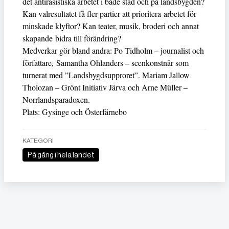
det antirasistiska arbetet i både stad och på landsbygden?
Kan valresultatet få fler partier att prioritera arbetet för
minskade klyftor? Kan teater, musik, broderi och annat
skapande bidra till förändring?
Medverkar gör bland andra: Po Tidholm – journalist och
författare, Samantha Ohlanders – scenkonstnär som
turnerat med ”Landsbygdsupproret”. Mariam Jallow
Tholozan – Grönt Initiativ Järva och Arne Müller –
Norrlandsparadoxen.
Plats: Gysinge och Österfärnebo
KATEGORI
På gång i hela landet