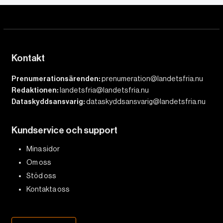
Kontakt
Prenumerationsärenden:
prenumeration@landetsfria.nu
Redaktionen:
landetsfria@landetsfria.nu
Dataskyddsansvarig:
dataskyddsansvarig@landetsfria.nu
Kundservice och support
Mina sidor
Om oss
Stöd oss
Kontakta oss