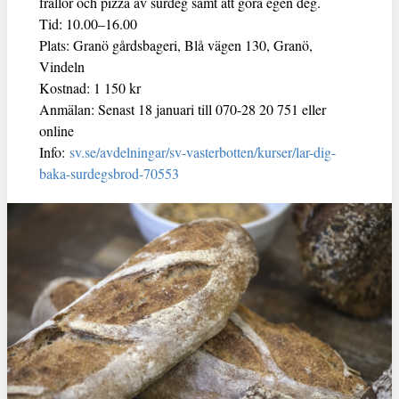
frallor och pizza av surdeg samt att göra egen deg.
Tid: 10.00–16.00
Plats: Granö gårdsbageri, Blå vägen 130, Granö,
Vindeln
Kostnad: 1 150 kr
Anmälan: Senast 18 januari till 070-28 20 751 eller
online
Info:
sv.se/avdelningar/sv-vasterbotten/kurser/lar-dig-
baka-surdegsbrod-70553