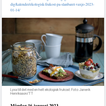
dig/kalender/ekologisk-frukost-pa-slanbaret-vaxjo-2023-
01-14/
Lyxa till det med en helt ekologisk frukost. Foto: Janerik
Henriksson/TT
Måndag 16 januari 2023