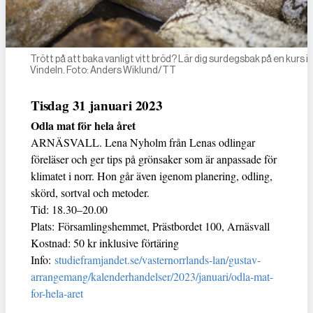
Trött på att baka vanligt vitt bröd? Lär dig surdegsbak på en kurs i
Vindeln. Foto: Anders Wiklund/TT
Tisdag 31 januari 2023
Odla mat för hela året
ARNÄSVALL. Lena Nyholm från Lenas odlingar
föreläser och ger tips på grönsaker som är anpassade för
klimatet i norr. Hon går även igenom planering, odling,
skörd, sortval och metoder.
Tid: 18.30–20.00
Plats: Församlingshemmet, Prästbordet 100, Arnäsvall
Kostnad: 50 kr inklusive förtäring
Info:
studieframjandet.se/vasternorrlands-lan/gustav-
arrangemang/kalenderhandelser/2023/januari/odla-mat-
for-hela-aret