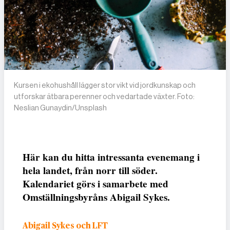
Kursen i eko­hushåll lägger stor vikt vid jordkunskap och
utforskar ätbara perenner och vedartade växter. Foto:
Neslian Gunaydin/Unsplash
Här kan du hitta intressanta evenemang i
hela landet, från norr till söder.
Kalendariet görs i samarbete med
Omställningsbyråns Abigail Sykes.
Abigail Sykes och LFT