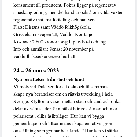
konsument till producent. Fokus ligger på regenerativ
småskalig odling, men det handlar också om vilda växter,
regenerativ mat, matförädling och hantverk.
Plats: Distans samt Väddö folkhögskola,
Grisslehamnsvägen 28, Väddö, Norrtälje
Kostnad: 2 600 kronor i avgift plus kost och logi
Info och anmälan: Senast 20 november på
vaddo.fhsk.se/kurser/ekohushall
24 – 26 mars 2023
Nya berättelser från stad och land
Vi möts vid Dalälven för att dela och tillsammans
skapa nya berättelser om en rättvis utveckling i hela
Sverige. Klyftorna växer mellan stad och land och olika
delar av våra städer. Samhället blir också mer och mer
polariserat i olika åsiktsläger. Hur kan vi bygga
gemenskaper och tillsammans skapa en rättvis grön
omställning som gynnar hela landet? Hur kan vi stärka