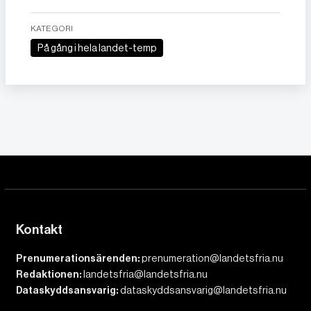
KATEGORI
På gång i hela landet-temp
Kontakt
Prenumerationsärenden:
prenumeration@landetsfria.nu
Redaktionen:
landetsfria@landetsfria.nu
Dataskyddsansvarig:
dataskyddsansvarig@landetsfria.nu