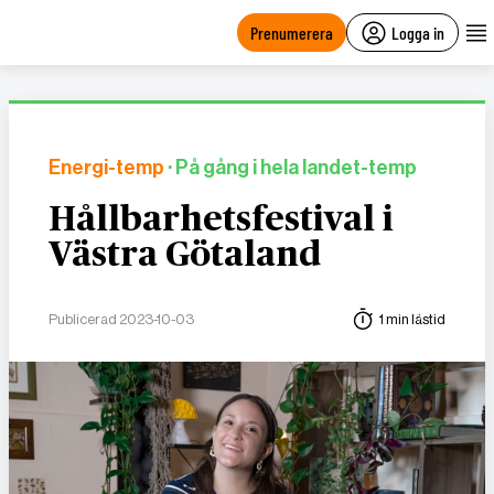
main
content
Prenumerera
Logga in
Energi-temp
· På gång i hela landet-temp
Hållbarhetsfestival i
Västra Götaland
Publicerad 2023-10-03
1 min lästid