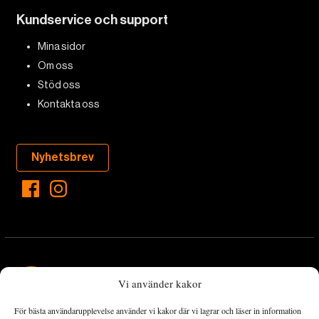
Kundservice och support
Mina sidor
Om oss
Stöd oss
Kontakta oss
Nyhetsbrev
Vi använder kakor
För bästa användarupplevelse använder vi kakor där vi lagrar och läser in information
Landets Fria Tidning är en nyhetstidning med bred bevakning av