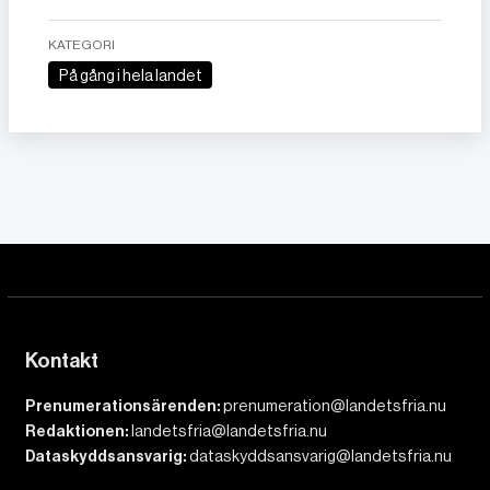
KATEGORI
På gång i hela landet
Kontakt
Prenumerationsärenden:
prenumeration@landetsfria.nu
Redaktionen:
landetsfria@landetsfria.nu
Dataskyddsansvarig:
dataskyddsansvarig@landetsfria.nu