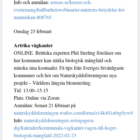
Info och anmälan:
sensus.se/kurser-och-
evenemang/hallbarhetswebinarier-naturens-betydelse-for-
manniskan-808765
Onsdag 23 februari
Artrika vägkanter
ONLINE. Brittiska experten Phil Sterling föreläser om
hur kommuner kan stärka biologisk mångfald och
minska sina kostnader. Få tips från Sveriges bivänligaste
kommuner och hör om Naturskyddsföreningens nya
projekt – Världens längsta blomsteräng.
Tid: 13.00–15.15
Plats: Online via Zoom
Anmälan: Senast 21 februari på
naturskyddsforeningen.wufoo.com/forms/z14k401n0rg0yw9
Info:
naturskyddsforeningen.se/engagera-
dig/kalender/kommunala-vagkanter-vagen-till-hogre-
biologisk-mangfald-2022-02-23