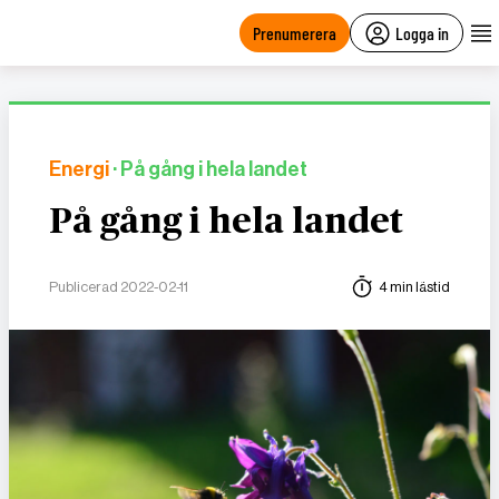
main
content
Prenumerera
Logga in
Energi
· På gång i hela landet
På gång i hela landet
Publicerad 2022-02-11
4 min lästid