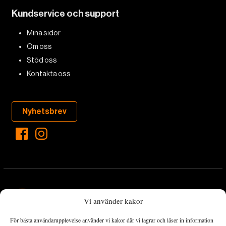
Kundservice och support
Mina sidor
Om oss
Stöd oss
Kontakta oss
Nyhetsbrev
Vi använder kakor
För bästa användarupplevelse använder vi kakor där vi lagrar och läser in information
Landets Fria Tidning är en nyhetstidning med bred bevakning av