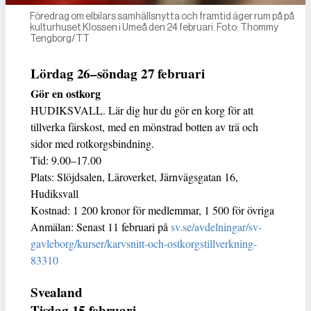
Föredrag om elbilars samhällsnytta och framtid äger rum på på
kulturhuset Klossen i Umeå den 24 februari. Foto: Thommy
Tengborg/TT
Lördag 26–söndag 27 februari
Gör en ostkorg
HUDIKSVALL. Lär dig hur du gör en korg för att
tillverka färskost, med en mönstrad botten av trä och
sidor med rotkorgsbindning.
Tid: 9.00–17.00
Plats: Slöjdsalen, Läroverket, Järnvägsgatan 16,
Hudiksvall
Kostnad: 1 200 kronor för medlemmar, 1 500 för övriga
Anmälan: Senast 11 februari på
sv.se/avdelningar/sv-
gavleborg/kurser/karvsnitt-och-ostkorgstillverkning-
83310
Svealand
Tisdag 15 februari