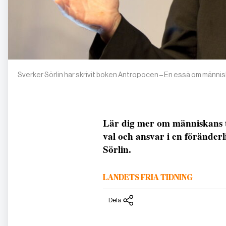
Sverker Sörlin har skrivit boken Antropocen – En essä om männi
Lär dig mer om människans t
val och ansvar i en föränder
Sörlin.
LANDETS FRIA TIDNING
Dela