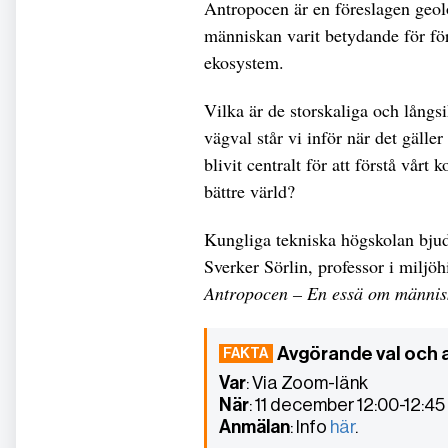
Antropocen är en föreslagen geol
människan varit betydande för fö
ekosystem.
Vilka är de storskaliga och långs
vägval står vi inför när det gäll
blivit centralt för att förstå vårt
bättre värld?
Kungliga tekniska högskolan bjude
Sverker Sörlin, professor i miljöh
Antropocen – En essä om människ
Avgörande val och a
Var
: Via Zoom-länk
När
: 11 december 12:00-12:45
Anmälan
: Info
här
.