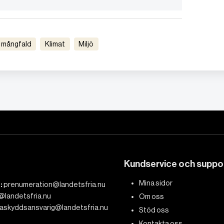
sk mångfald
Klimat
Miljö
Kundservice och suppo
Mina sidor
:
prenumeration@landetsfria.nu
@landetsfria.nu
Om oss
askyddsansvarig@landetsfria.nu
Stöd oss
Kontakta oss