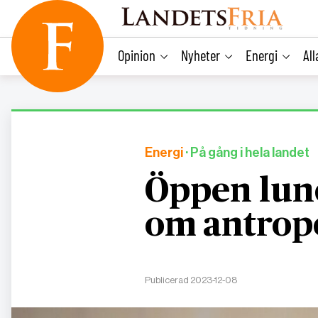
main
content
Opinion
Nyheter
Energi
Al
Energi
· På gång i hela landet
Öppen lun
om antrop
Publicerad 2023-12-08