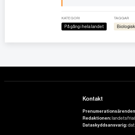
KATEGORI
TAGGAR
På gång i hela landet
Biologi
Kontakt
Prenumerationsärenden
Redaktionen:
landetsfria
Dataskyddsansvarig:
dat