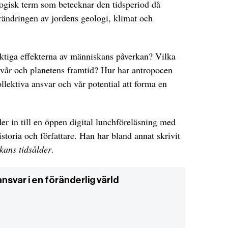
ogisk term som betecknar den tidsperiod då
rändringen av jordens geologi, klimat och
iktiga effekterna av människans påverkan? Vilka
er vår och planetens framtid? Hur har antropocen
 kollektiva ansvar och vår potential att forma en
r in till en öppen digital lunchföreläsning med
istoria och författare. Han har bland annat skrivit
ans tidsålder
.
nsvar i en föränderlig värld