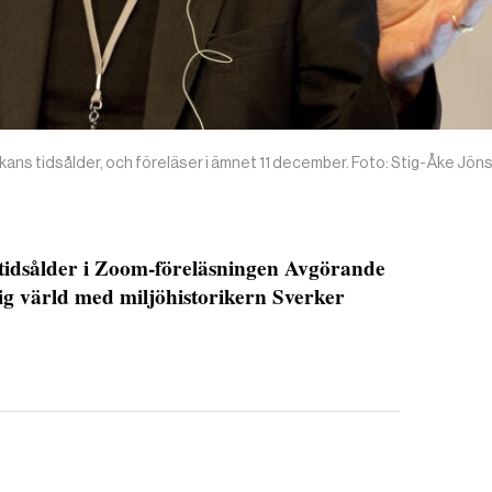
skans tidsålder, och föreläser i ämnet 11 december. Foto: Stig-Åke Jö
idsålder i Zoom-föreläsningen Avgörande
lig värld med miljöhistorikern Sverker