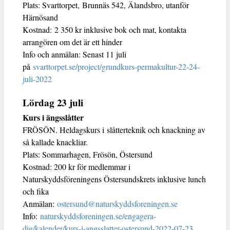
Plats: Svarttorpet, Brunnäs 542, Älandsbro, utanför
Härnösand
Kostnad: 2 350 kr inklusive bok och mat, kontakta
arrangören om det är ett hinder
Info och anmälan: Senast 11 juli
på
svarttorpet.se/project/grundkurs-permakultur-22-24-
juli-2022
Lördag 23 juli
Kurs i ängsslåtter
FRÖSÖN. Heldagskurs i slåtterteknik och knackning av
så kallade knackliar.
Plats: Sommarhagen, Frösön, Östersund
Kostnad: 200 kr för medlemmar i
Naturskyddsföreningens Östersundskrets inklusive lunch
och fika
Anmälan:
ostersund@naturskyddsforeningen.se
Info:
naturskyddsforeningen.se/engagera-
dig/kalender/kurs-i-angsslatter-ostersund-2022-07-23