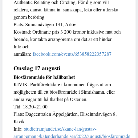
Authentic Relating och Circling. För dig som vill
relatera, dansa, känna in, samskapa, leka eller utforska
genom beröring.
Plats: Sunnanåvägen 131, Arlöv
Kostnad: Ordinarie pris 3 200 kronor inklusive mat och
boende, kontakta arrangörerna om det är ett hinder
Info och
anmälan:
facebook.com/events/653858222357287
Onsdag 17 augusti
Biosfärområde för hållbarhet
KIVIK. Partiföreträdare i kommunen frågas ut om
möjligheten till ett biosfärområde i Simrishamn, eller
andra vägar till hållbarhet på Österlen.
Tid: 18.30–21.00
Plats: Dagcentralen Äppelgården, Eliselundsvägen 8,
Kivik
Info:
studieframjandet.se/skane-lan/gustav-
arrangemang/kalenderhandelser/2022/augusti/biosfaromrade