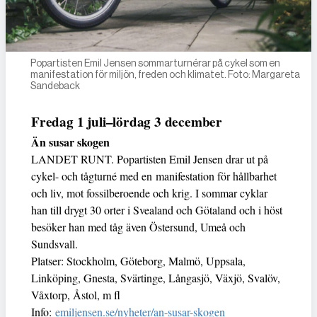
Popartisten Emil Jensen sommarturnérar på cykel som en
manifestation för miljön, freden och klimatet. Foto: Margareta
Sandeback
Fredag 1 juli–lördag 3 december
Än susar skogen
LANDET RUNT. Popartisten Emil Jensen drar ut på
cykel- och tågturné med en manifestation för hållbarhet
och liv, mot fossilberoende och krig. I sommar cyklar
han till drygt 30 orter i Svealand och Götaland och i höst
besöker han med tåg även Östersund, Umeå och
Sundsvall.
Platser: Stockholm, Göteborg, Malmö, Uppsala,
Linköping, Gnesta, Svärtinge, Långasjö, Växjö, Svalöv,
Våxtorp, Åstol, m fl
Info:
emiljensen.se/nyheter/an-susar-skogen