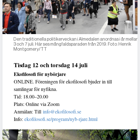
Den traditionella politikerveckan i Almedalen anordnas i år mellan
3 och 7 juli. Här ses mångfaldsparaden från 2019. Foto: Henrik
Montgomery/TT
Tisdag 12 och torsdag 14 juli
Ekofilosofi för nybörjare
ONLINE. Föreningen för ekofilosofi bjuder in till
samlingar för nyfikna.
Tid: 18.00–20.00
Plats: Online via Zoom
Anmälan: Till
info@ekofilosofi.se
Info:
ekofilosofi.se/program/nyb-rjare.html