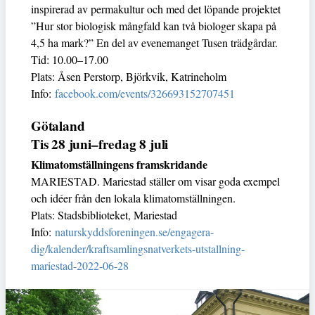
inspirerad av permakultur och med det löpande projektet
”Hur stor biologisk mångfald kan två biologer skapa på
4,5 ha mark?” En del av evenemanget Tusen trädgårdar.
Tid: 10.00–17.00
Plats: Åsen Perstorp, Björkvik, Katrineholm
Info:
facebook.com/events/326693152707451
Götaland
Tis 28 juni–fredag 8 juli
Klimatomställningens framskridande
MARIESTAD. Mariestad ställer om visar goda exempel
och idéer från den lokala klimatomställningen.
Plats: Stadsbiblioteket, Mariestad
Info:
naturskyddsforeningen.se/engagera-
dig/kalender/kraftsamlingsnatverkets-utstallning-
mariestad-2022-06-28