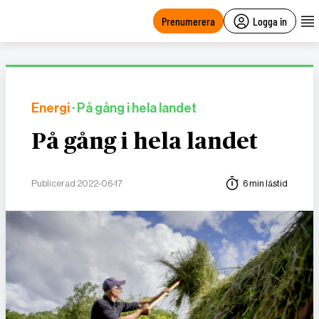
main
content
Prenumerera
Logga in
Energi
· På gång i hela landet
På gång i hela landet
Publicerad 2022-06-17
6 min lästid