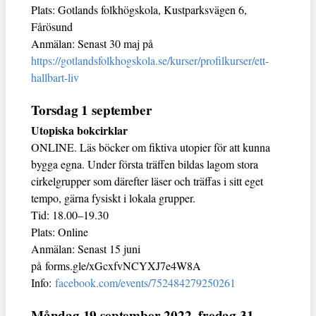
Plats: Gotlands folkhögskola, Kustparksvägen 6,
Fårösund
Anmälan: Senast 30 maj på
https://gotlandsfolkhogskola.se/kurser/profilkurser/ett-
hallbart-liv
Torsdag 1 september
Utopiska bokcirklar
ONLINE. Läs böcker om fiktiva utopier för att kunna
bygga egna. Under första träffen bildas lagom stora
cirkelgrupper som därefter läser och träffas i sitt eget
tempo, gärna fysiskt i lokala grupper.
Tid: 18.00–19.30
Plats: Online
Anmälan: Senast 15 juni
på forms.gle/xGcxfvNCYXJ7e4W8A
Info:
facebook.com/events/752484279250261
Måndag 19 september 2022–fredag 31