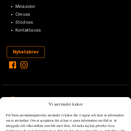
Mina sidor
Om oss
Stöd oss
Kontakta oss
Nyhetsbrev
Vi använder kakor
För bästa användarupplevelse använder vi kakor där vi lagrar och läser in information
Landets Fria Tidning är en nyhetstidning med bred bevakning av
om er användare. Om ni accepterar det så kan vi spara information om ifall ni är
det viktigaste som händer lokalt och globalt och med fokus på
inloggade och vilka artiklar som blir mest lästa. Att tacka nej kan påverka vissa
funktioner och användarupplevelsen. Det gör det också svårare för oss att bedriva vårt