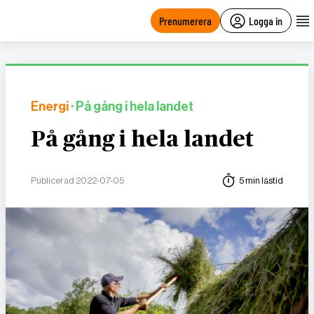
main
content
Prenumerera
Logga in
Energi
· På gång i hela landet
På gång i hela landet
Publicerad 2022-07-05
5 min lästid