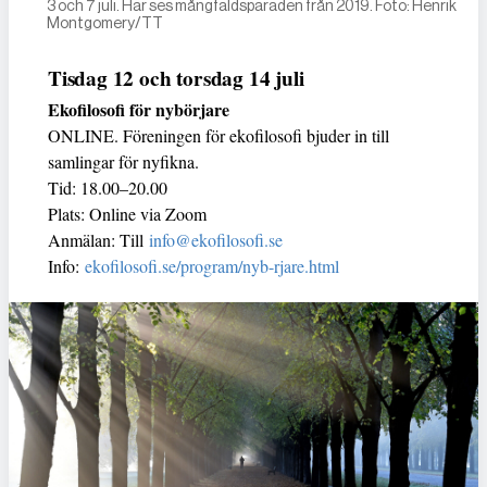
3 och 7 juli. Här ses mångfaldsparaden från 2019. Foto: Henrik
Montgomery/TT
Tisdag 12 och torsdag 14 juli
Ekofilosofi för nybörjare
ONLINE. Föreningen för ekofilosofi bjuder in till
samlingar för nyfikna.
Tid: 18.00–20.00
Plats: Online via Zoom
Anmälan: Till
info@ekofilosofi.se
Info:
ekofilosofi.se/program/nyb-rjare.html