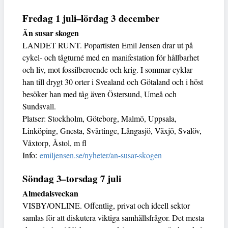
Fredag 1 juli–lördag 3 december
Än susar skogen
LANDET RUNT. Popartisten Emil Jensen drar ut på
cykel- och tågturné med en manifestation för hållbarhet
och liv, mot fossilberoende och krig. I sommar cyklar
han till drygt 30 orter i Svealand och Götaland och i höst
besöker han med tåg även Östersund, Umeå och
Sundsvall.
Platser: Stockholm, Göteborg, Malmö, Uppsala,
Linköping, Gnesta, Svärtinge, Långasjö, Växjö, Svalöv,
Våxtorp, Åstol, m fl
Info:
emiljensen.se/nyheter/an-susar-skogen
Söndag 3–torsdag 7 juli
Almedalsveckan
VISBY/ONLINE. Offentlig, privat och ideell sektor
samlas för att diskutera viktiga samhällsfrågor. Det mesta