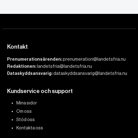
Kontakt
Prenumerationsärenden:
prenumeration@landetsfria.nu
Redaktionen:
landetsfria@landetsfria.nu
Dataskyddsansvarig:
dataskyddsansvarig@landetsfria.nu
Kundservice och support
Mina sidor
Om oss
Stöd oss
Kontakta oss