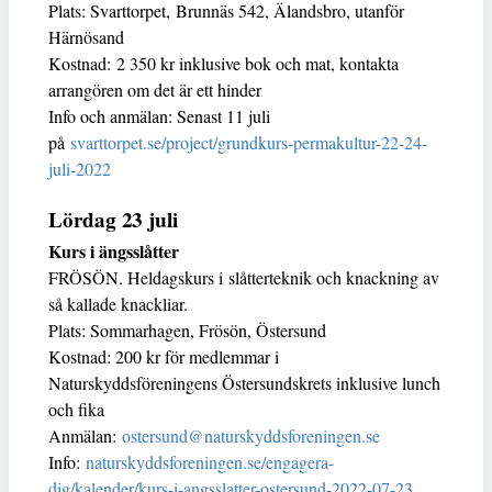
Plats: Svarttorpet, Brunnäs 542, Älandsbro, utanför
Härnösand
Kostnad: 2 350 kr inklusive bok och mat, kontakta
arrangören om det är ett hinder
Info och anmälan: Senast 11 juli
på
svarttorpet.se/project/grundkurs-permakultur-22-24-
juli-2022
Lördag 23 juli
Kurs i ängsslåtter
FRÖSÖN. Heldagskurs i slåtterteknik och knackning av
så kallade knackliar.
Plats: Sommarhagen, Frösön, Östersund
Kostnad: 200 kr för medlemmar i
Naturskyddsföreningens Östersundskrets inklusive lunch
och fika
Anmälan:
ostersund@naturskyddsforeningen.se
Info:
naturskyddsforeningen.se/engagera-
dig/kalender/kurs-i-angsslatter-ostersund-2022-07-23