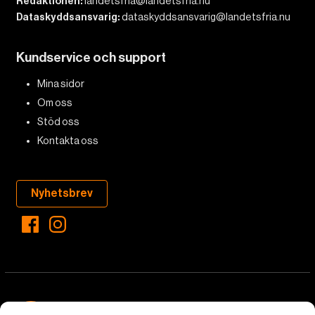
Redaktionen:
landetsfria@landetsfria.nu
Dataskyddsansvarig:
dataskyddsansvarig@landetsfria.nu
Kundservice och support
Mina sidor
Om oss
Stöd oss
Kontakta oss
Nyhetsbrev