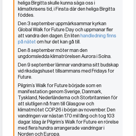
heliga Birgitta skulle kunna säga oss i
klimatkrisens tid, i Finsta där den heliga Birgitta
föddes.
Den 3 september uppmärksammar kyrkan
Global Walk for Future Day och uppmanar fler
att vandra den dagen. En liten
handledning finns
på nätet
om hur det kan gå till.
Den 8 september möter man den
ungdomsledda klimatrörelsen Aurora i Solna.
Den 9 september lämnar vandrarna sitt budskap
vid riksdagshuset tillsammans med Fridays for
Future.
Pilgrim’s Walk for Future började som en
manifestation genom Sverige, Danmark,
Tyskland, Nederländerna och Storbritannien för
att slutligen nå fram till Glasgow och
klimatmötet COP26 i början av november. Den
vandringen var nästan 170 mil lång och tog 103
dagar. Idag är Pilgrim’s Walk for Future en rörelse
med flera hundra arrangerade vandringar i
Norden och Europa.