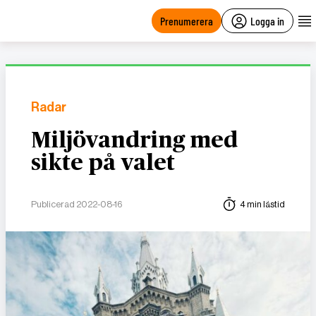
main
content
Prenumerera
Logga in
Radar
Miljövandring med
sikte på valet
Publicerad 2022-08-16
4 min lästid