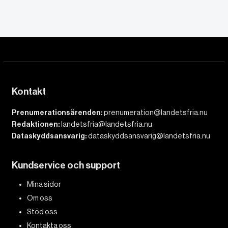
Kontakt
Prenumerationsärenden:
prenumeration@landetsfria.nu
Redaktionen:
landetsfria@landetsfria.nu
Dataskyddsansvarig:
dataskyddsansvarig@landetsfria.nu
Kundservice och support
Mina sidor
Om oss
Stöd oss
Kontakta oss