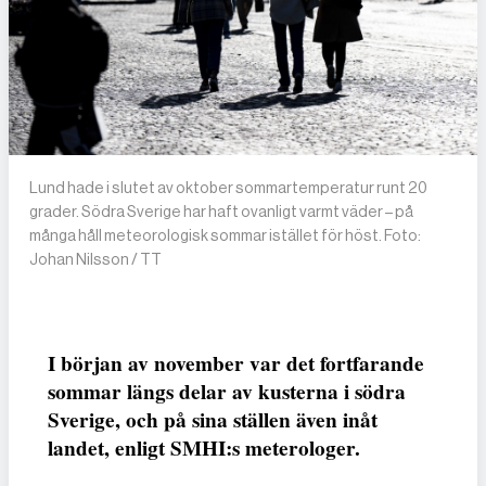
Lund hade i slutet av oktober sommartemperatur runt 20
grader. Södra Sverige har haft ovanligt varmt väder – på
många håll meteorologisk sommar istället för höst. Foto:
Johan Nilsson / TT
I början av november var det fortfarande
sommar längs delar av kusterna i södra
Sverige, och på sina ställen även inåt
landet, enligt SMHI:s meterologer.