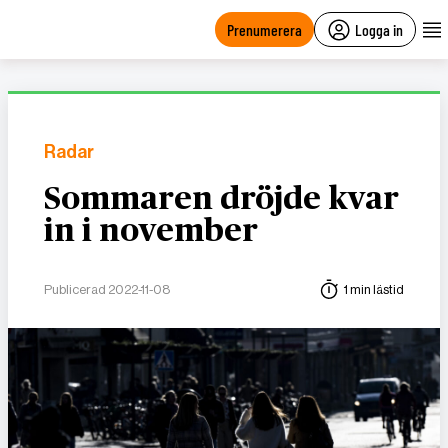
main
content
Prenumerera
Logga in
Radar
Sommaren dröjde kvar
in i november
Publicerad 2022-11-08
1 min lästid