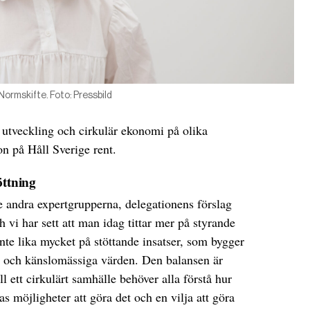
Normskifte. Foto: Pressbild
 utveckling och cirkulär ekonomi på olika
on på Håll Sverige rent.
öttning
de andra expertgrupperna, delegationens förslag
 vi har sett att man idag tittar mer på styrande
inte lika mycket på stöttande insatser, som bygger
a och känslomässiga värden. Den balansen är
ll ett cirkulärt samhälle behöver alla förstå hur
s möjligheter att göra det och en vilja att göra