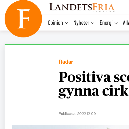
main
content
Opinion
Nyheter
Energi
Al
Radar
Positiva s
gynna cir
Publicerad 2022-12-09