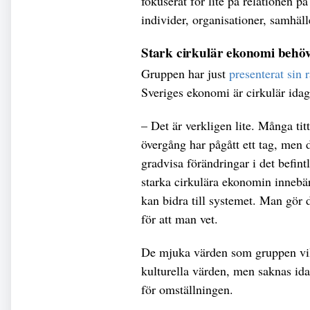
fokuserat för lite på relationen
individer, organisationer, samhäl
Stark cirkulär ekonomi behö
Gruppen har just
presenterat sin 
Sveriges ekonomi är cirkulär idag
– Det är verkligen lite. Många tit
övergång har pågått ett tag, men 
gradvisa förändringar i det befin
starka cirkulära ekonomin innebär 
kan bidra till systemet. Man gör d
för att man vet.
De mjuka värden som gruppen vill 
kulturella värden, men saknas idag
för omställningen.