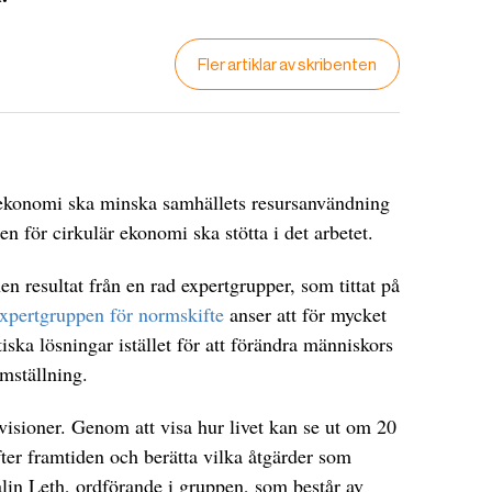
Fler artiklar av skribenten
 ekonomi ska minska samhällets resursanvändning
n för cirkulär ekonomi ska stötta i det arbetet.
n resultat från en rad expertgrupper, som tittat på
xpertgruppen för normskifte
anser att för mycket
iska lösningar istället för att förändra människors
omställning.
visioner. Genom att visa hur livet kan se ut om 20
efter framtiden och berätta vilka åtgärder som
Malin Leth, ordförande i gruppen, som består av