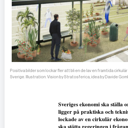
Positiva bilder som lockar fler att bli en de lav en framtida cirku
Sverige. Illustration: Vision by Stratosferica, idea by Davide Go
Sveriges ekonomi ska ställa o
ligger på praktiska och teknis
lockade av en cirkulär ekon
ska stötta regeringen i frågan