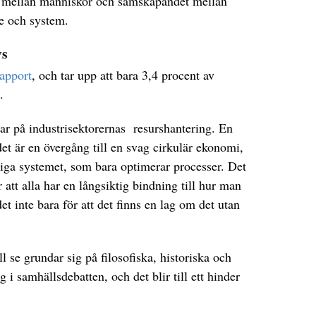
 på mellan människor och samskapandet mellan
le och system.
vs
rapport
, och tar upp att bara 3,4 procent av
.
tar på industrisektorernas resurshantering. En
det är en övergång till en svag cirkulär ekonomi,
tliga systemet, som bara optimerar processer. Det
att alla har en långsiktig bindning till hur man
et inte bara för att det finns en lag om det utan
se grundar sig på filosofiska, historiska och
 i samhällsdebatten, och det blir till ett hinder