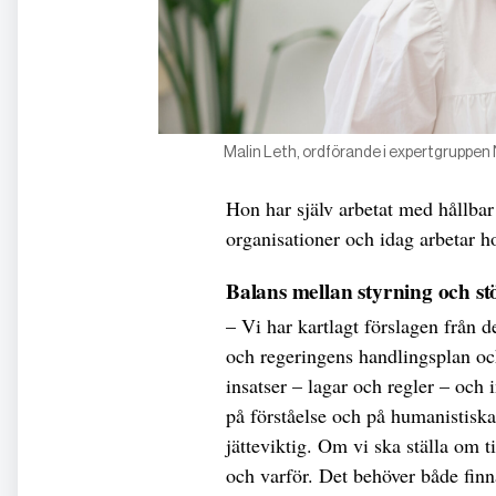
Malin Leth, ordförande i expertgruppen 
Hon har själv arbetat med hållbar
organisationer och idag arbetar h
Balans mellan styrning och st
– Vi har kartlagt förslagen från 
och regeringens handlingsplan och
insatser – lagar och regler – och 
på förståelse och på humanistisk
jätteviktig. Om vi ska ställa om ti
och varför. Det behöver både finna