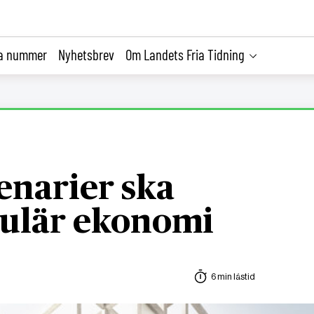
la nummer
Nyhetsbrev
Om Landets Fria Tidning
cenarier ska
kulär ekonomi
6 min lästid