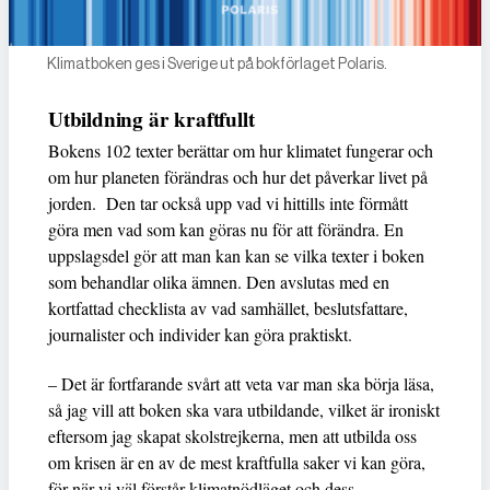
Klimatboken ges i Sverige ut på bokförlaget Polaris.
Utbildning är kraftfullt
Bokens 102 texter berättar om hur klimatet fungerar och
om hur planeten förändras och hur det påverkar livet på
jorden. Den tar också upp vad vi hittills inte förmått
göra men vad som kan göras nu för att förändra. En
uppslagsdel gör att man kan kan se vilka texter i boken
som behandlar olika ämnen. Den avslutas med en
kortfattad checklista av vad samhället, beslutsfattare,
journalister och individer kan göra praktiskt.
– Det är fortfarande svårt att veta var man ska börja läsa,
så jag vill att boken ska vara utbildande, vilket är ironiskt
eftersom jag skapat skolstrejkerna, men att utbilda oss
om krisen är en av de mest kraftfulla saker vi kan göra,
för när vi väl förstår klimatnödläget och dess