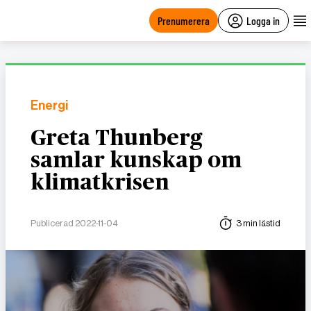
main
content
Prenumerera
Logga in
Energi
Greta Thunberg
samlar kunskap om
klimatkrisen
Publicerad 2022-11-04
3 min lästid