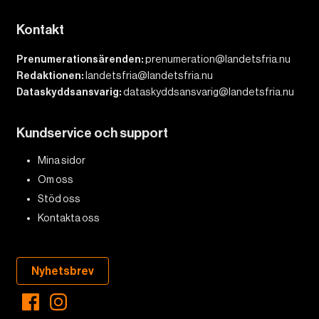
Kontakt
Prenumerationsärenden:
prenumeration@landetsfria.nu
Redaktionen:
landetsfria@landetsfria.nu
Dataskyddsansvarig:
dataskyddsansvarig@landetsfria.nu
Kundservice och support
Mina sidor
Om oss
Stöd oss
Kontakta oss
Nyhetsbrev