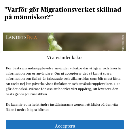
”Varför gör Migrationsverket skillnad
på människor?”
Vi använder kakor
För bästa användarupplevelse använder vi kakor där vi lagrar och läser in
information om er användare. Om ni accepterar det så kan vi spara
information om ifall ni är inloggade och vilka artiklar som blir mest lästa.
Att tacka nej kan påverka vissa funktioner och användarupplevelsen. Det
gör det också svårare för oss att bedriva vårt uppdrag, att leverera den
bästa gröna journalistiken.
Du kan när som helst ändra inställningarna genom att klicka på den vita
Artskyddet måste stärkas och
fliken i nedre högra hörnet.
skogsbruket revolutioneras
Acceptera