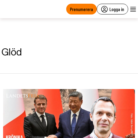
main
content
Prenumerera
Logga in
Glöd