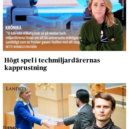
Högt spel i techmiljardärernas
kapprustning