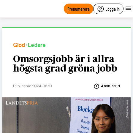
main
content
Prenumerera
Logga in
Glöd
· Ledare
Omsorgsjobb är i allra
högsta grad gröna jobb
Publicerad 2024-05-10
4 min lästid