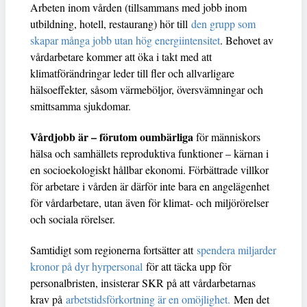
Arbeten inom vården (tillsammans med jobb inom
utbildning, hotell, restaurang) hör till
den grupp som
skapar många jobb utan hög energiintensitet
. Behovet av
vårdarbetare kommer att öka i takt med att
klimatförändringar leder till fler och allvarligare
hälsoeffekter, såsom värmeböljor, översvämningar och
smittsamma sjukdomar.
Vårdjobb är – förutom oumbärliga
för människors
hälsa och samhällets reproduktiva funktioner – kärnan i
en socioekologiskt hållbar ekonomi. Förbättrade villkor
för arbetare i vården är därför inte bara en angelägenhet
för vårdarbetare, utan även för klimat- och miljörörelser
och sociala rörelser.
Samtidigt som regionerna fortsätter att
spendera miljarder
kronor på dyr hyrpersonal
för att täcka upp för
personalbristen, insisterar SKR på att vårdarbetarnas
krav på
arbetstidsförkortning är en omöjlighet.
Men det