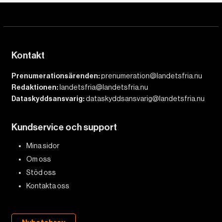
Kontakt
Prenumerationsärenden:
prenumeration@landetsfria.nu
Redaktionen:
landetsfria@landetsfria.nu
Dataskyddsansvarig:
dataskyddsansvarig@landetsfria.nu
Kundservice och support
Mina sidor
Om oss
Stöd oss
Kontakta oss