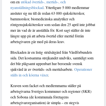
om en
utökad övertids-, mertids-, och
nyanställningsblockad
. Ytterligare 5 000 medlemmar
ansluter sig nu till de redan 63 000 sjuksköterskor,
barnmorskor, biomedicinska analytiker och
röntgensjuksköterskor som sedan den 25 april inte jobbat
mer än vad de är anställda för. Kort sagt ställer de inte
längre upp på att arbeta övertid eller mertid förrän
arbetsgivaren går med på deras krav.
Blockaden är en listig stridsåtgärd från Vårdförbundets
sida. Det kostsamma strejkandet undviks, samtidigt som
det blir plågsamt uppenbart hur beroende svensk
sjukvård är av övertids- och mertidsarbete.
Operationer
ställs in och köerna växer
.
Kraven som facket och medlemmarna ställer på
arbetsgivarna Sveriges kommuner och regioner (SKR)
och Sobona (de kommunala företagens
arbetsgivarorganisation) är simpla – en stegvis