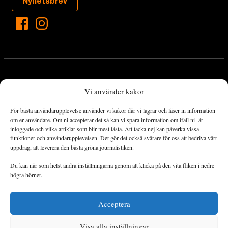
Nyhetsbrev
Vi använder kakor
För bästa användarupplevelse använder vi kakor där vi lagrar och läser in information
Landets Fria Tidning är en nyhetstidning med bred bevakning av
om er användare. Om ni accepterar det så kan vi spara information om ifall ni är
det viktigaste som händer lokalt och globalt och med fokus på
inloggade och vilka artiklar som blir mest lästa. Att tacka nej kan påverka vissa
funktioner och användarupplevelsen. Det gör det också svårare för oss att bedriva vårt
omställningsrörelsen. En omställning till ett hållbart samhälle går
uppdrag, att leverera den bästa gröna journalistiken.
både via starka och lika rättigheter för alla människor, minskade
ekonomiska och sociala klyftor, samt utrymme för allt levande att
Du kan när som helst ändra inställningarna genom att klicka på den vita fliken i nedre
utvecklas och frodas.
högra hörnet.
Acceptera
Personuppgiftsbehandling och cookies
Sidkarta
Visa alla inställningar