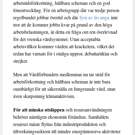
arbetstidsförkortning, hållbara scheman och en god
löneutveckling. För en arbetsgrupp där var tredje person
regelbundet jobbar övertid och där
fyra av tio unga
inte
tror att de kommer jobba kvar på grund av den höga
arbetsbelastningen, är detta en fråga om ren överlevnad
för det svenska vårdsystemet. Utan acceptabla
arbetsvillkor kommer vården att krackelera, vilket det
redan har varnats för i otaliga uppror, debattartiklar och
strejker.
Men att Vårdförbundets medlemmar nu tar strid för
arbetsförkortning och hållbara scheman är inte bara
oumbärligt för att säkerställa en fungerande vård, utan
även skarpsinnig klimataktivism.
För att minska utsläppen
och resursanvändningen
behöver nämligen ekonomin förändras. Samhällets
resurser måste flyttas från industriproduktion och
tillverkningssektorn till mindre energiintensiva aktiviteter