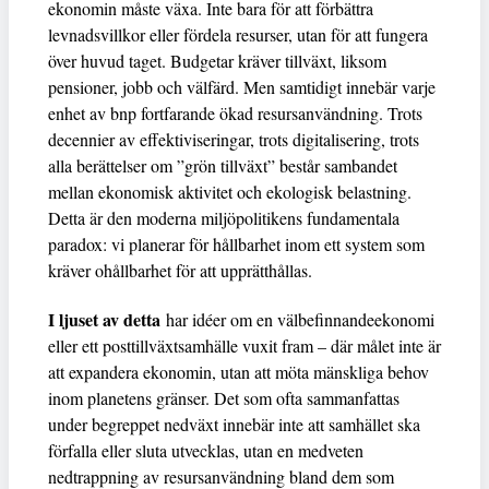
ekonomin måste växa. Inte bara för att förbättra
levnadsvillkor eller fördela resurser, utan för att fungera
över huvud taget. Budgetar kräver tillväxt, liksom
pensioner, jobb och välfärd. Men samtidigt innebär varje
enhet av bnp fortfarande ökad resursanvändning. Trots
decennier av effektiviseringar, trots digitalisering, trots
alla berättelser om ”grön tillväxt” består sambandet
mellan ekonomisk aktivitet och ekologisk belastning.
Detta är den moderna miljöpolitikens fundamentala
paradox: vi planerar för hållbarhet inom ett system som
kräver ohållbarhet för att upprätthållas.
I ljuset av detta
har idéer om en välbefinnandeekonomi
eller ett posttillväxtsamhälle vuxit fram – där målet inte är
att expandera ekonomin, utan att möta mänskliga behov
inom planetens gränser. Det som ofta sammanfattas
under begreppet nedväxt innebär inte att samhället ska
förfalla eller sluta utvecklas, utan en medveten
nedtrappning av resursanvändning bland dem som