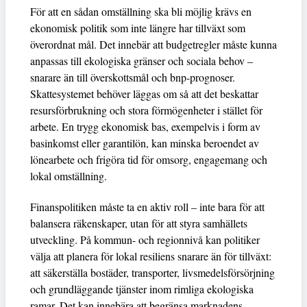
För att en sådan omställning ska bli möjlig krävs en
ekonomisk politik som inte längre har tillväxt som
överordnat mål. Det innebär att budgetregler måste kunna
anpassas till ekologiska gränser och sociala behov –
snarare än till överskottsmål och bnp-prognoser.
Skattesystemet behöver läggas om så att det beskattar
resursförbrukning och stora förmögenheter i stället för
arbete. En trygg ekonomisk bas, exempelvis i form av
basinkomst eller garantilön, kan minska beroendet av
lönearbete och frigöra tid för omsorg, engagemang och
lokal omställning.
Finanspolitiken måste ta en aktiv roll – inte bara för att
balansera räkenskaper, utan för att styra samhällets
utveckling. På kommun- och regionnivå kan politiker
välja att planera för lokal resiliens snarare än för tillväxt:
att säkerställa bostäder, transporter, livsmedelsförsörjning
och grundläggande tjänster inom rimliga ekologiska
ramar. Det kan innebära att begränsa marknadens