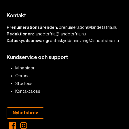
Kontakt
Prenumerationsärenden:
prenumeration@landetsfria.nu
Redaktionen:
landetsfria@landetsfria.nu
Dataskyddsansvarig:
dataskyddsansvarig@landetsfria.nu
Kundservice och support
Mina sidor
Om oss
Stöd oss
Kontakta oss
Nyhetsbrev