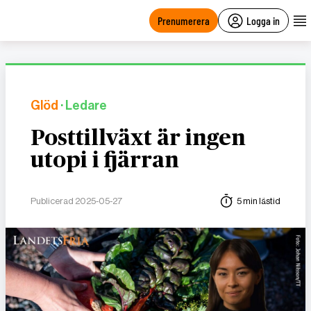
main
content
Prenumerera
Logga in
Glöd
· Ledare
Posttillväxt är ingen
utopi i fjärran
Publicerad 2025-05-27
5 min lästid