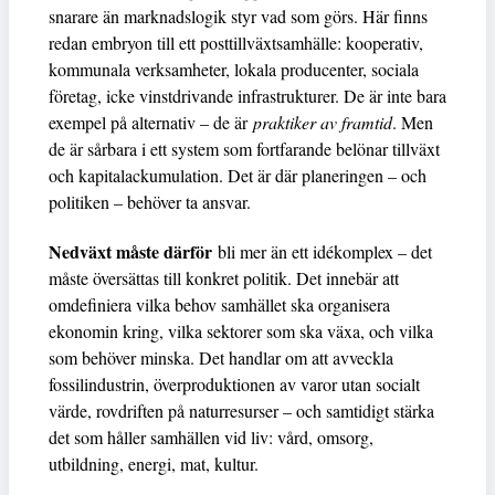
snarare än marknadslogik styr vad som görs. Här finns
redan embryon till ett posttillväxtsamhälle: kooperativ,
kommunala verksamheter, lokala producenter, sociala
företag, icke vinstdrivande infrastrukturer. De är inte bara
exempel på alternativ – de är
praktiker av framtid
. Men
de är sårbara i ett system som fortfarande belönar tillväxt
och kapitalackumulation. Det är där planeringen – och
politiken – behöver ta ansvar.
Nedväxt måste därför
bli mer än ett idékomplex – det
måste översättas till konkret politik. Det innebär att
omdefiniera vilka behov samhället ska organisera
ekonomin kring, vilka sektorer som ska växa, och vilka
som behöver minska. Det handlar om att avveckla
fossilindustrin, överproduktionen av varor utan socialt
värde, rovdriften på naturresurser – och samtidigt stärka
det som håller samhällen vid liv: vård, omsorg,
utbildning, energi, mat, kultur.