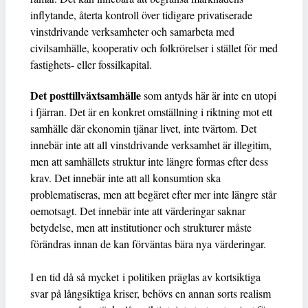
inflytande, återta kontroll över tidigare privatiserade
vinstdrivande verksamheter och samarbeta med
civilsamhälle, kooperativ och folkrörelser i stället för med
fastighets- eller fossilkapital.
Det posttillväxtsamhälle
som antyds här är inte en utopi
i fjärran. Det är en konkret omställning i riktning mot ett
samhälle där ekonomin tjänar livet, inte tvärtom. Det
innebär inte att all vinstdrivande verksamhet är illegitim,
men att samhällets struktur inte längre formas efter dess
krav. Det innebär inte att all konsumtion ska
problematiseras, men att begäret efter mer inte längre står
oemotsagt. Det innebär inte att värderingar saknar
betydelse, men att institutioner och strukturer måste
förändras innan de kan förväntas bära nya värderingar.
I en tid då så mycket
i politiken präglas av kortsiktiga
svar på långsiktiga kriser, behövs en annan sorts realism