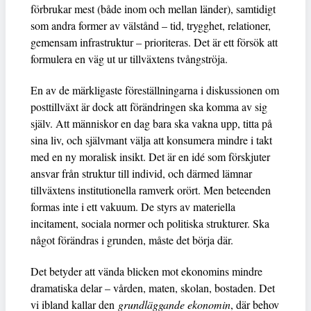
förbrukar mest (både inom och mellan länder), samtidigt
som andra former av välstånd – tid, trygghet, relationer,
gemensam infrastruktur – prioriteras. Det är ett försök att
formulera en väg ut ur tillväxtens tvångströja.
En av de märkligaste föreställningarna i diskussionen om
posttillväxt är dock att förändringen ska komma av sig
själv. Att människor en dag bara ska vakna upp, titta på
sina liv, och självmant välja att konsumera mindre i takt
med en ny moralisk insikt. Det är en idé som förskjuter
ansvar från struktur till individ, och därmed lämnar
tillväxtens institutionella ramverk orört. Men beteenden
formas inte i ett vakuum. De styrs av materiella
incitament, sociala normer och politiska strukturer. Ska
något förändras i grunden, måste det börja där.
Det betyder att vända blicken mot ekonomins mindre
dramatiska delar – vården, maten, skolan, bostaden. Det
vi ibland kallar den
grundläggande ekonomin
, där behov