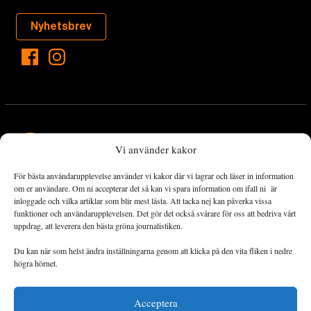
Nyhetsbrev
Vi använder kakor
För bästa användarupplevelse använder vi kakor där vi lagrar och läser in information
Landets Fria Tidning är en nyhetstidning med bred bevakning av
om er användare. Om ni accepterar det så kan vi spara information om ifall ni är
det viktigaste som händer lokalt och globalt och med fokus på
inloggade och vilka artiklar som blir mest lästa. Att tacka nej kan påverka vissa
funktioner och användarupplevelsen. Det gör det också svårare för oss att bedriva vårt
omställningsrörelsen. En omställning till ett hållbart samhälle går
uppdrag, att leverera den bästa gröna journalistiken.
både via starka och lika rättigheter för alla människor, minskade
ekonomiska och sociala klyftor, samt utrymme för allt levande att
Du kan när som helst ändra inställningarna genom att klicka på den vita fliken i nedre
utvecklas och frodas.
högra hörnet.
Acceptera