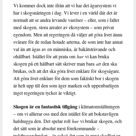
Vi kommer dock inte ifrån att vi har det ägarsystem vi
har i skogsnäringen i dag. Vi lever i en värld där det är
normalt att se andra levande varelser – eller, som i fallet
med skogen, stora arealer av ekosystem – som privat
egendom. Men att regeringen då väljer att göra livet ännu
svårare för de redan hotade arterna, de som inte har annat
val än att ägas av en människa, är bakåtsträvande och
ohållbart. Istället för att prata om
hur
vi kan bruka
skogen på ett hållbart sätt skriver man bara
att
den ska
brukas, och att det ska göra livet enklare för skogsägare.
Att göra livet enklare för dem som faktiskt bor i skogen
är helt upp till den som äger marken och uppenbarligen
inget regeringen tycker är viktigt.
Skogen är en fantastisk tillgång
i klimatomställningen
– om vi allierar oss med den istället för att bokstavligen
halshugga den. Det spelar roll
hur
vi brukar skogen, och
det sätt som är absolut mest förekommande –
trakthyggesbruket – är också det som är mest skadligt ur