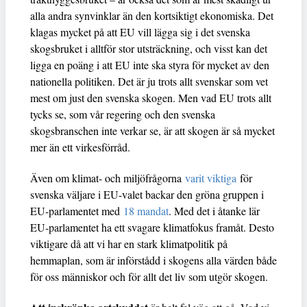
alla andra synvinklar än den kortsiktigt ekonomiska. Det
klagas mycket på att EU vill lägga sig i det svenska
skogsbruket i alltför stor utsträckning, och visst kan det
ligga en poäng i att EU inte ska styra för mycket av den
nationella politiken. Det är ju trots allt svenskar som vet
mest om just den svenska skogen. Men vad EU trots allt
tycks se, som vår regering och den svenska
skogsbranschen inte verkar se, är att skogen är så mycket
mer än ett virkesförråd.
Även om klimat- och miljöfrågorna
varit viktiga
för
svenska väljare i EU-valet backar den gröna gruppen i
EU-parlamentet med
18 mandat
. Med det i åtanke lär
EU-parlamentet ha ett svagare klimatfokus framåt. Desto
viktigare då att vi har en stark klimatpolitik på
hemmaplan, som är införstådd i skogens alla värden både
för oss människor och för allt det liv som utgör skogen.