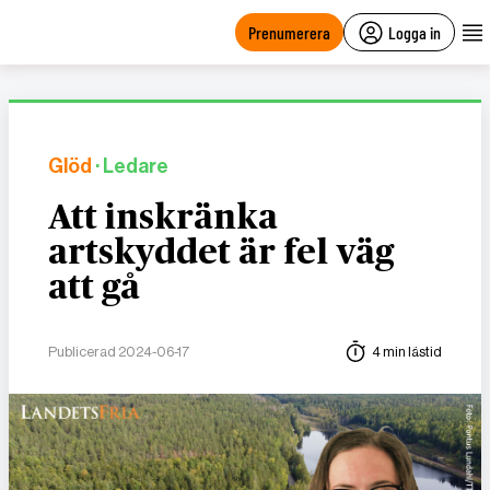
main
content
Prenumerera
Logga in
Glöd
· Ledare
Att inskränka
artskyddet är fel väg
att gå
Publicerad 2024-06-17
4 min lästid