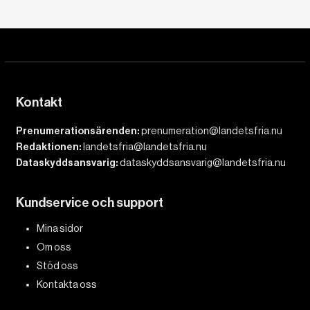
Kontakt
Prenumerationsärenden:
prenumeration@landetsfria.nu
Redaktionen:
landetsfria@landetsfria.nu
Dataskyddsansvarig:
dataskyddsansvarig@landetsfria.nu
Kundservice och support
Mina sidor
Om oss
Stöd oss
Kontakta oss