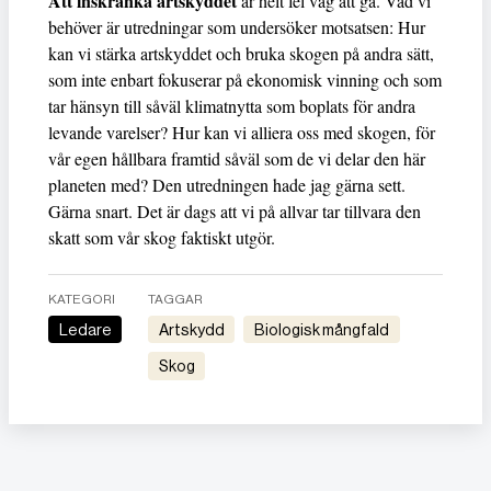
Att inskränka artskyddet
är helt fel väg att gå. Vad vi
behöver är utredningar som undersöker motsatsen: Hur
kan vi stärka artskyddet och bruka skogen på andra sätt,
som inte enbart fokuserar på ekonomisk vinning och som
tar hänsyn till såväl klimatnytta som boplats för andra
levande varelser? Hur kan vi alliera oss med skogen, för
vår egen hållbara framtid såväl som de vi delar den här
planeten med? Den utredningen hade jag gärna sett.
Gärna snart. Det är dags att vi på allvar tar tillvara den
skatt som vår skog faktiskt utgör.
KATEGORI
TAGGAR
Ledare
Artskydd
Biologisk mångfald
Skog