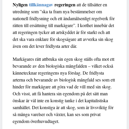
Nyligen
tillkännagav
regeringen
att de tillsätter en
utredning som ”ska ta fram nya bestämmelser om
nationell fridlysning och ett ändamålsenligt regelverk för
rätten till ersättning till markägare”. I korthet innebär det
att regeringen tycker att artskyddet är för starkt och att
det ska vara enklare för skogsägare att avverka sin skog
även om det lever fridlysta arter där.
Markägares rätt attbruka sin egen skog ställs ofta mot ett
bevarande av den biologiska mångfalden – vilket också
kännetecknar regeringens nya förslag. De fridlysta
arterna och bevarande av biologisk mångfald ses som ett
hinder för markägare att göra vad de vill med sin skog.
Och visst, att få hantera sin egendom på det sätt man
önskar är väl inte en konstig tanke i det kapitalistiska
samhället. Det konstiga är att skog, som är livsviktig för
så många varelser och växter, kan ses som privat
egendom överhuvudtaget.