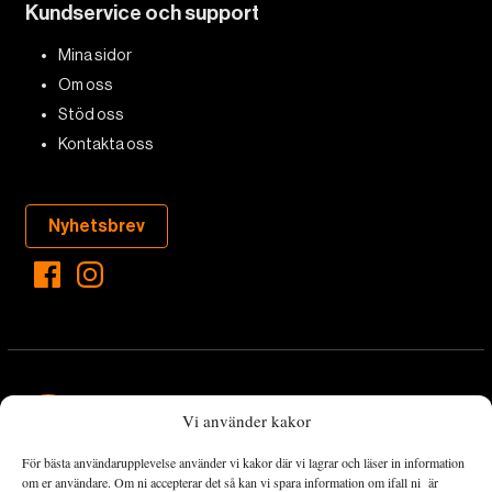
Kundservice och support
Mina sidor
Om oss
Stöd oss
Kontakta oss
Nyhetsbrev
Vi använder kakor
För bästa användarupplevelse använder vi kakor där vi lagrar och läser in information
Landets Fria Tidning är en nyhetstidning med bred bevakning av
om er användare. Om ni accepterar det så kan vi spara information om ifall ni är