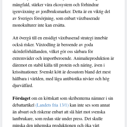
mångfald, stärker våra ekosystem och förhindrar
igenväxning av jordbruksmarker. Detta är en viktig del
av Sveriges försörjning, som enbart växtbaserade
monokulturer inte kan ersätta.
Att övergå till en ensidigt växtbaserad strategi innebär
också risker. Växtodling är beroende av goda
skördeförhållanden, vilket gör oss sårbara för
extremväder och importberoende. Animalieproduktion är
däremot en stabil källa till protein och näring, även i
krissituationer. Svenskt kött är dessutom bland det mest
hållbara i världen, med låga antibiotika nivåer och hög
djurvälfärd.
Förslaget
om en köttskatt som skribenterna nämner i sin
debattartikel
(Landets fria 13/1)
kan inte ses som annat
än absurt och riskerar enbart att slå hårt mot svenska
lantbrukare, som redan står under press. Det skulle
minska den inhemska produktionen och öka vårt