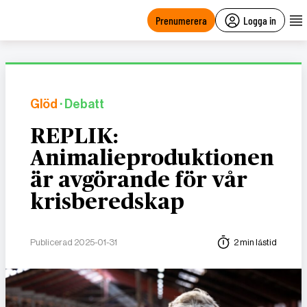
main
content
Prenumerera
Logga in
Glöd
· Debatt
REPLIK:
Animalieproduktionen
är avgörande för vår
krisberedskap
Publicerad 2025-01-31
2 min lästid