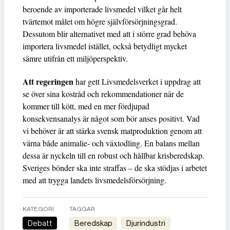
beroende av importerade livsmedel vilket går helt
tvärtemot målet om högre självförsörjningsgrad.
Dessutom blir alternativet med att i större grad behöva
importera livsmedel istället, också betydligt mycket
sämre utifrån ett miljöperspektiv.
Att regeringen
har gett Livsmedelsverket i uppdrag att
se över sina kostråd och rekommendationer när de
kommer till kött, med en mer fördjupad
konsekvensanalys är något som bör anses positivt. Vad
vi behöver är att stärka svensk matproduktion genom att
värna både animalie- och växtodling. En balans mellan
dessa är nyckeln till en robust och hållbar krisberedskap.
Sveriges bönder ska inte straffas – de ska stödjas i arbetet
med att trygga landets livsmedelsförsörjning.
KATEGORI
TAGGAR
Debatt
beredskap
Djurindustri