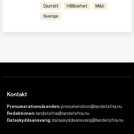
Djurrätt
Hållbarhet
Miljö
Sverige
Kontakt
Prenumerationsärenden:
prenumeration@landetsfria.nu
Redaktionen:
landetsfria@landetsfria.nu
Dataskyddsansvarig:
dataskyddsansvarig@landetsfria.nu