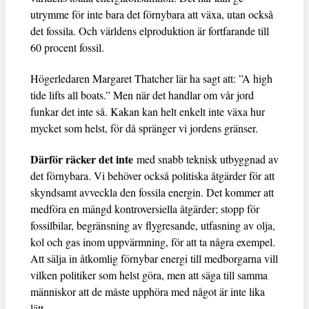
utrymme för inte bara det förnybara att växa, utan också
det fossila. Och världens elproduktion är fortfarande till
60 procent fossil.
Högerledaren Margaret Thatcher lär ha sagt att: ”A high
tide lifts all boats.” Men när det handlar om vår jord
funkar det inte så. Kakan kan helt enkelt inte växa hur
mycket som helst, för då spränger vi jordens gränser.
Därför räcker det inte
med snabb teknisk utbyggnad av
det förnybara. Vi behöver också politiska åtgärder för att
skyndsamt avveckla den fossila energin. Det kommer att
medföra en mängd kontroversiella åtgärder; stopp för
fossilbilar, begränsning av flygresande, utfasning av olja,
kol och gas inom uppvärmning, för att ta några exempel.
Att sälja in åtkomlig förnybar energi till medborgarna vill
vilken politiker som helst göra, men att säga till samma
människor att de måste upphöra med något är inte lika
lätt.