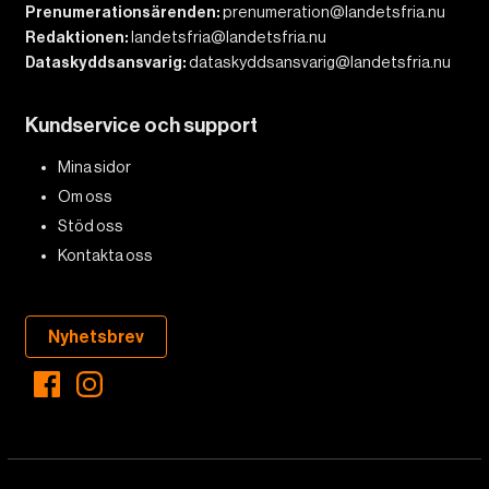
Prenumerationsärenden:
prenumeration@landetsfria.nu
Redaktionen:
landetsfria@landetsfria.nu
Dataskyddsansvarig:
dataskyddsansvarig@landetsfria.nu
Kundservice och support
Mina sidor
Om oss
Stöd oss
Kontakta oss
Nyhetsbrev