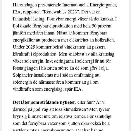
Häromdagen presenterade Internationella Energiorganet,
IEA, rapporten ”Renewables 2023”. Det var en
fantastisk läsning. Förnybar energi växer så det knakar. I
fjol ökade förnybar elproduktion med hela 50 procent
jämfört med året innan. Nästa år kommer förnybara
energikällor att producera mer elektricitet än kolkraften.
Under 2025 kommer också vindkraften att passera
kärnkraft i elproduktion. Men snabbast av alla kraftslag
växer solenergin. Investeringarna i solenergi är nu för
första gången i historien större än de som görs i olja.
Solpaneler installerats nu i sådan omfattning att
solenergin de närmaste åren kommer att gå om
vindkraften som energislag, spår IEA.
Det låter som strålande nyheter
, eller hur? Är vi
därmed på god väg att lösa klimatkrisen? Men tyvärr
bryr sig klimatet inte om relativa termer. För samtidigt
som det förnybara växer som sjutton ökar också hela
världens totala energikonsumtion. Det här kan ge