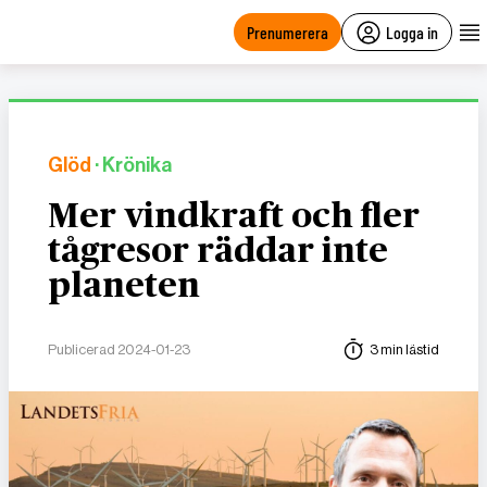
main
content
Prenumerera
Logga in
Glöd
· Krönika
Mer vindkraft och fler
tågresor räddar inte
planeten
Publicerad 2024-01-23
3 min lästid