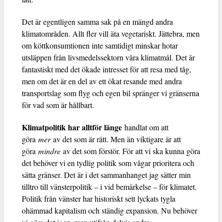
Det är egentligen samma sak på en mängd andra
klimatområden. Allt fler vill äta vegetariskt. Jättebra, men
om köttkonsumtionen inte samtidigt minskar hotar
utsläppen från livsmedelssektorn våra klimatmål. Det är
fantastiskt med det ökade intresset för att resa med tåg,
men om det är en del av ett ökat resande med andra
transportslag som flyg och egen bil spränger vi gränserna
för vad som är hållbart.
Klimatpolitik har alltför länge
handlat om att
göra
mer
av det som är rätt. Men än viktigare är att
göra
mindre
av det som förstör. För att vi ska kunna göra
det behöver vi en tydlig politik som vågar prioritera och
sätta gränser. Det är i det sammanhanget jag sätter min
tilltro till vänsterpolitik – i vid bemärkelse – för klimatet.
Politik från vänster har historiskt sett lyckats tygla
ohämmad kapitalism och ständig expansion. Nu behöver