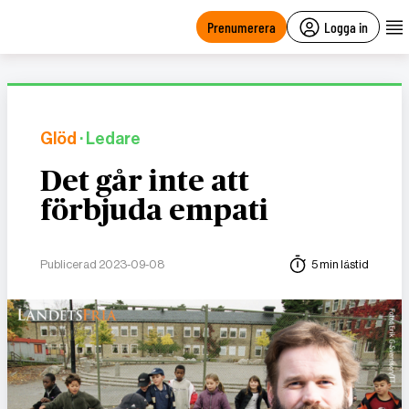
main
content
Prenumerera
Logga in
Glöd
· Ledare
Det går inte att
förbjuda empati
Publicerad 2023-09-08
5 min lästid