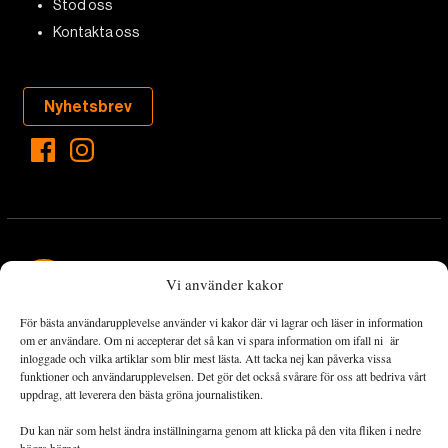
Stöd oss
Kontakta oss
Nyhetsbrev
Vi använder kakor
För bästa användarupplevelse använder vi kakor där vi lagrar och läser in information
Landets Fria Tidning är en nyhetstidning med bred bevakning av
om er användare. Om ni accepterar det så kan vi spara information om ifall ni är
det viktigaste som händer lokalt och globalt och med fokus på
inloggade och vilka artiklar som blir mest lästa. Att tacka nej kan påverka vissa
funktioner och användarupplevelsen. Det gör det också svårare för oss att bedriva vårt
omställningsrörelsen. En omställning till ett hållbart samhälle går
uppdrag, att leverera den bästa gröna journalistiken.
både via starka och lika rättigheter för alla människor, minskade
ekonomiska och sociala klyftor, samt utrymme för allt levande att
Du kan när som helst ändra inställningarna genom att klicka på den vita fliken i nedre
utvecklas och frodas.