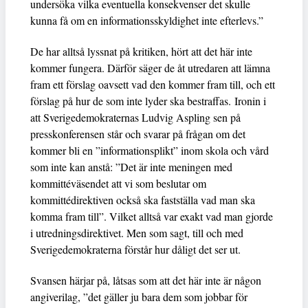
undersöka vilka eventuella konsekvenser det skulle
kunna få om en informationsskyldighet inte efterlevs.”
De har alltså lyssnat på kritiken, hört att det här inte
kommer fungera. Därför säger de åt utredaren att lämna
fram ett förslag oavsett vad den kommer fram till, och ett
förslag på hur de som inte lyder ska bestraffas. Ironin i
att Sverigedemokraternas Ludvig Aspling sen på
presskonferensen står och svarar på frågan om det
kommer bli en ”informationsplikt” inom skola och vård
som inte kan anstå: ”Det är inte meningen med
kommittéväsendet att vi som beslutar om
kommittédirektiven också ska fastställa vad man ska
komma fram till”. Vilket alltså var exakt vad man gjorde
i utredningsdirektivet. Men som sagt, till och med
Sverigedemokraterna förstår hur dåligt det ser ut.
Svansen härjar på, låtsas som att det här inte är någon
angiverilag, ”det gäller ju bara dem som jobbar för