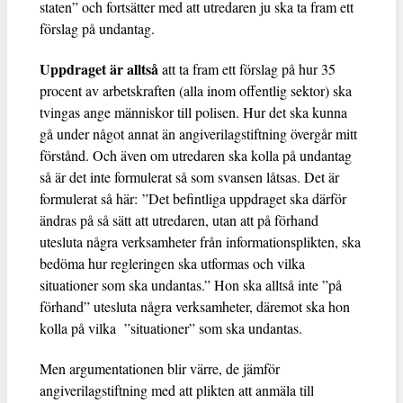
staten” och fortsätter med att utredaren ju ska ta fram ett
förslag på undantag.
Uppdraget är alltså
att ta fram ett förslag på hur 35
procent av arbetskraften (alla inom offentlig sektor) ska
tvingas ange människor till polisen. Hur det ska kunna
gå under något annat än angiverilagstiftning övergår mitt
förstånd. Och även om utredaren ska kolla på undantag
så är det inte formulerat så som svansen låtsas. Det är
formulerat så här: ”Det befintliga uppdraget ska därför
ändras på så sätt att utredaren, utan att på förhand
utesluta några verksamheter från informationsplikten, ska
bedöma hur regleringen ska utformas och vilka
situationer som ska undantas.” Hon ska alltså inte ”på
förhand” utesluta några verksamheter, däremot ska hon
kolla på vilka ”situationer” som ska undantas.
Men argumentationen blir värre, de jämför
angiverilagstiftning med att plikten att anmäla till