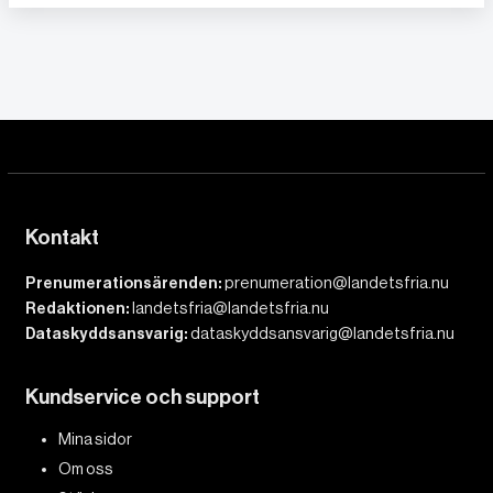
Kontakt
Prenumerationsärenden:
prenumeration@landetsfria.nu
Redaktionen:
landetsfria@landetsfria.nu
Dataskyddsansvarig:
dataskyddsansvarig@landetsfria.nu
Kundservice och support
Mina sidor
Om oss