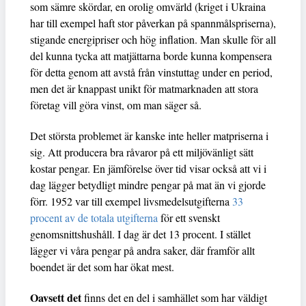
som sämre skördar, en orolig omvärld (kriget i Ukraina
har till exempel haft stor påverkan på spannmålspriserna),
stigande energipriser och hög inflation. Man skulle för all
del kunna tycka att matjättarna borde kunna kompensera
för detta genom att avstå från vinstuttag under en period,
men det är knappast unikt för matmarknaden att stora
företag vill göra vinst, om man säger så.
Det största problemet är kanske inte heller matpriserna i
sig. Att producera bra råvaror på ett miljövänligt sätt
kostar pengar. En jämförelse över tid visar också att vi i
dag lägger betydligt mindre pengar på mat än vi gjorde
förr. 1952 var till exempel livsmedelsutgifterna
33
procent av de totala utgifterna
för ett svenskt
genomsnittshushåll. I dag är det 13 procent. I stället
lägger vi våra pengar på andra saker, där framför allt
boendet är det som har ökat mest.
Oavsett det
finns det en del i samhället som har väldigt