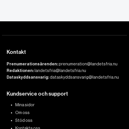
Kontakt
Prenumerationsärenden:
prenumeration@landetsfria.nu
Redaktionen:
landetsfria@landetsfria.nu
Dataskyddsansvarig:
dataskyddsansvarig@landetsfria.nu
Kundservice och support
Mina sidor
Om oss
Stöd oss
Kontakta oss