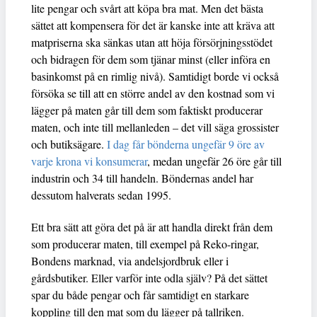
lite pengar och svårt att köpa bra mat. Men det bästa
sättet att kompensera för det är kanske inte att kräva att
matpriserna ska sänkas utan att höja försörjningsstödet
och bidragen för dem som tjänar minst (eller införa en
basinkomst på en rimlig nivå). Samtidigt borde vi också
försöka se till att en större andel av den kostnad som vi
lägger på maten går till dem som faktiskt producerar
maten, och inte till mellanleden – det vill säga grossister
och butiksägare.
I dag får bönderna ungefär 9 öre av
varje krona vi konsumerar
, medan ungefär 26 öre går till
industrin och 34 till handeln. Böndernas andel har
dessutom halverats sedan 1995.
Ett bra sätt att göra det på är att handla direkt från dem
som producerar maten, till exempel på Reko-ringar,
Bondens marknad, via andelsjordbruk eller i
gårdsbutiker. Eller varför inte odla själv? På det sättet
spar du både pengar och får samtidigt en starkare
koppling till den mat som du lägger på tallriken.