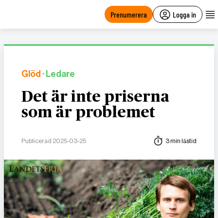
main
content
Prenumerera
Logga in
Glöd
· Ledare
Det är inte priserna
som är problemet
Publicerad 2025-03-25
3 min lästid