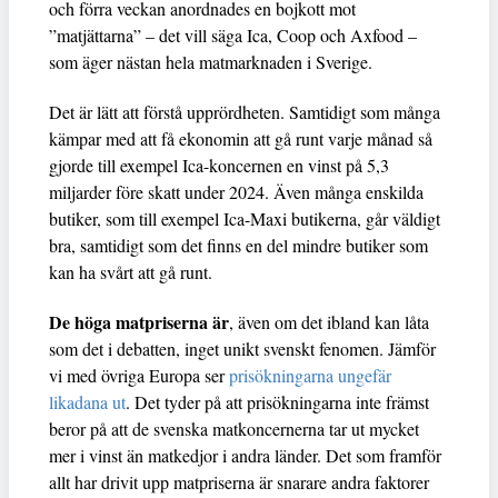
och förra veckan anordnades en bojkott mot
”matjättarna” – det vill säga Ica, Coop och Axfood –
som äger nästan hela matmarknaden i Sverige.
Det är lätt att förstå upprördheten. Samtidigt som många
kämpar med att få ekonomin att gå runt varje månad så
gjorde till exempel Ica-koncernen en vinst på 5,3
miljarder före skatt under 2024. Även många enskilda
butiker, som till exempel Ica-Maxi butikerna, går väldigt
bra, samtidigt som det finns en del mindre butiker som
kan ha svårt att gå runt.
De höga matpriserna är
, även om det ibland kan låta
som det i debatten, inget unikt svenskt fenomen. Jämför
vi med övriga Europa ser
prisökningarna ungefär
likadana ut
. Det tyder på att prisökningarna inte främst
beror på att de svenska matkoncernerna tar ut mycket
mer i vinst än matkedjor i andra länder. Det som framför
allt har drivit upp matpriserna är snarare andra faktorer