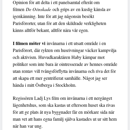
Opinion för att delta i ett panelsamtal efteråt om
filmen
De Oönskade
och grips av en kuslig känsla av
igenkänning. Inte för att jag någonsin besökt
Parisförorter, utan för att den skildrade verkligheten
känns alltför bekant, alltför nära vår egen.
I filmen möter vi
invånarna i ett utsatt område i en
Parisförort, där rykten om husrivningar väcker kampvilja
och aktivism. Huvudkaraktären Haby kämpar mot
politiker som inte bara är ointresserade av hennes område
utan rentav vill tvångsförflytta invånarna och riva det för
att skapa ett mer gentrifierat samhälle. Något jag ser
hända i mitt Östberga i Stockholm.
Regissören Ladj Lys film om invånarna i ett nergånget
lägenhetshus, som ska kastas ut eftersom huset ska rivas
för att ge plats åt nya byggnader får en mörkare sida när
man vet att hans egna familj själva kastades ut ur sitt hem
när han var ung.