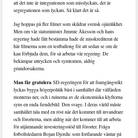
att det inte är integrationen som misslyckats, det är
segregationen som lyckats. Så klart det är så.
Jag hoppas på fler filmer som skildrar svensk ojämlikhet.
Men om vår statsminister Jimmie Åkesson och hans
regering hade fått bestämma hade de misskrediterat de
här filmerna som en testballong för att sedan se om de
kan förbjuda dem, för så arbetar vår regering: De
bekämpar uttrycken och symtomen, aldrig
grundorsakerna.
Man får gratulera
SD-regeringen för att framgångsrikt
lyckas bygga högerpolitik bäst i samhället där välfärden
monteras ner, och i ruinerna av de ekonomiska klyftorna
syns en enda fiendebild: Den svage. I deras värld måste
samhället tala med en röst när det kommer till invandrare
och förorterna, men aldrig när det kommer till att arbeta
för utjämnande investeringsstöd till förorter. Fråga
fotbollsledaren Bojan Djordic som fortfarande väntar på