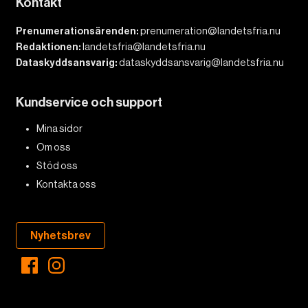
Kontakt
Prenumerationsärenden:
prenumeration@landetsfria.nu
Redaktionen:
landetsfria@landetsfria.nu
Dataskyddsansvarig:
dataskyddsansvarig@landetsfria.nu
Kundservice och support
Mina sidor
Om oss
Stöd oss
Kontakta oss
Nyhetsbrev