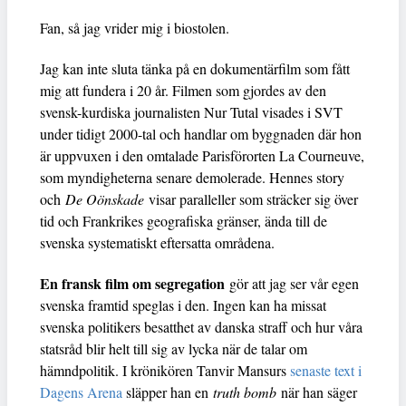
Fan, så jag vrider mig i biostolen.
Jag kan inte sluta tänka på en dokumentärfilm som fått
mig att fundera i 20 år. Filmen som gjordes av den
svensk-kurdiska journalisten Nur Tutal visades i SVT
under tidigt 2000-tal och handlar om byggnaden där hon
är uppvuxen i den omtalade Parisförorten La Courneuve,
som myndigheterna senare demolerade. Hennes story
och
De Oönskade
visar paralleller som sträcker sig över
tid och Frankrikes geografiska gränser, ända till de
svenska systematiskt eftersatta områdena.
En fransk film om segregation
gör att jag ser vår egen
svenska framtid speglas i den. Ingen kan ha missat
svenska politikers besatthet av danska straff och hur våra
statsråd blir helt till sig av lycka när de talar om
hämndpolitik. I krönikören Tanvir Mansurs
senaste text i
Dagens Arena
släpper han en
truth bomb
när han säger