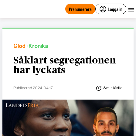
main
content
Prenumerera
Logga in
Glöd
· Krönika
Såklart segregationen
har lyckats
Publicerad 2024-04-17
3 min lästid