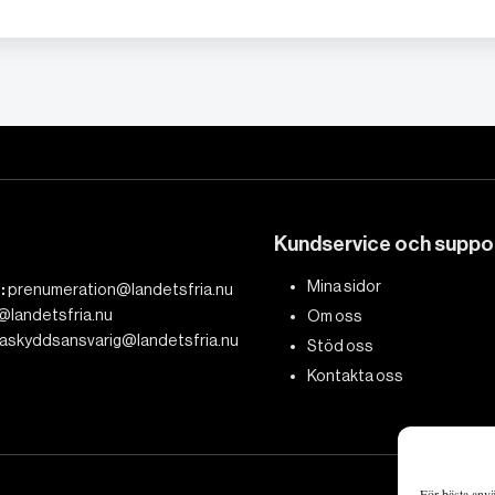
Kundservice och suppo
Mina sidor
:
prenumeration@landetsfria.nu
@landetsfria.nu
Om oss
askyddsansvarig@landetsfria.nu
Stöd oss
Kontakta oss
För bästa anvä