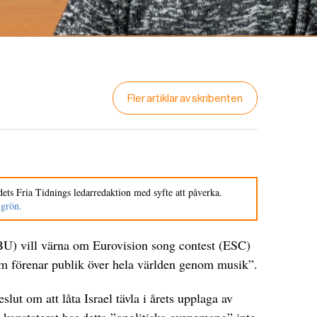
Fler artiklar av skribenten
ets Fria Tidnings ledarredaktion med syfte att påverka.
 grön.
U) vill värna om Eurovision song contest (ESC)
m förenar publik över hela världen genom musik”.
eslut om att låta Israel tävla i årets upplaga av
konstaterat har detta ”opolitiska evenemang” inte