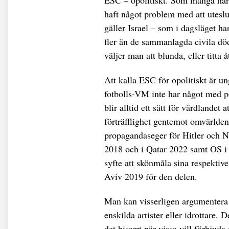
haft något problem med att utesl
gäller Israel – som i dagsläget h
fler än de sammanlagda civila dö
väljer man att blunda, eller titta å
Att kalla ESC för opolitiskt är un
fotbolls-VM inte har något med pol
blir alltid ett sätt för värdlandet 
förträfflighet gentemot omvärlden
propagandaseger för Hitler och N
2018 och i Qatar 2022 samt OS i 
syfte att skönmåla sina respektive
Aviv 2019 för den delen.
Man kan visserligen argumentera fö
enskilda artister eller idrottare. D
det bisarrt när vissa vill förbjud