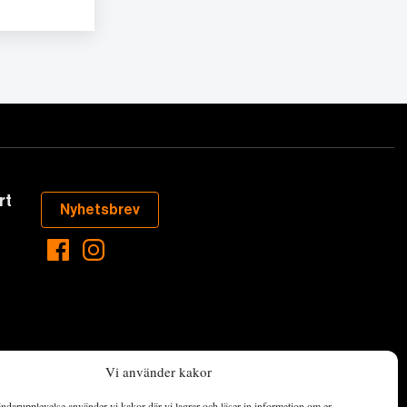
rt
Nyhetsbrev
Vi använder kakor
ndarupplevelse använder vi kakor där vi lagrar och läser in information om er