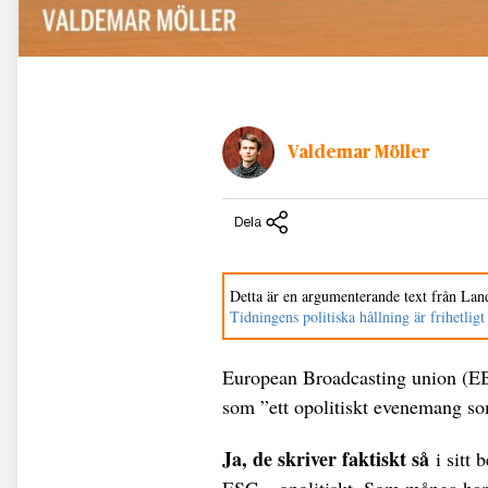
Valdemar Möller
Dela
Detta är en argumenterande text från Land
Tidningens politiska hållning är frihetligt
European Broadcasting union (EB
som ”ett opolitiskt evenemang so
Ja, de skriver faktiskt så
i sitt b
ESC – opolitiskt. Som många har 