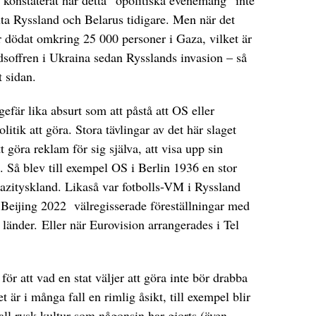
uta Ryssland och Belarus tidigare. Men när det
ar dödat omkring 25 000 personer i Gaza, vilket är
dsoffren i Ukraina sedan Rysslands invasion – så
t sidan.
gefär lika absurt som att påstå att OS eller
itik att göra. Stora tävlingar av det här slaget
att göra reklam för sig själva, att visa upp sin
. Så blev till exempel OS i Berlin 1936 en stor
azityskland. Likaså var fotbolls-VM i Ryssland
Beijing 2022 välregisserade föreställningar med
 länder. Eller när Eurovision arrangerades i Tel
r att vad en stat väljer att göra inte bör drabba
et är i många fall en rimlig åsikt, till exempel blir
a all rysk kultur som någonsin har gjorts (även