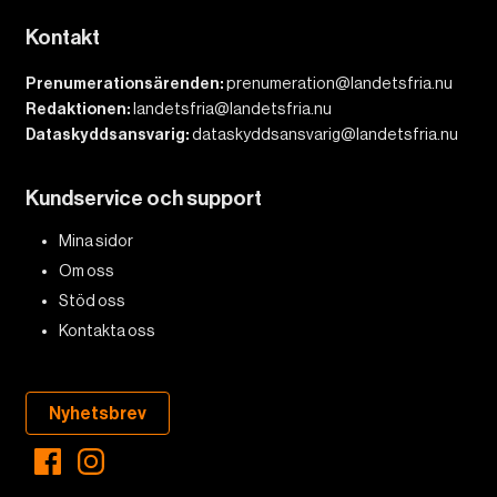
Kontakt
Prenumerationsärenden:
prenumeration@landetsfria.nu
Redaktionen:
landetsfria@landetsfria.nu
Dataskyddsansvarig:
dataskyddsansvarig@landetsfria.nu
Kundservice och support
Mina sidor
Om oss
Stöd oss
Kontakta oss
Nyhetsbrev