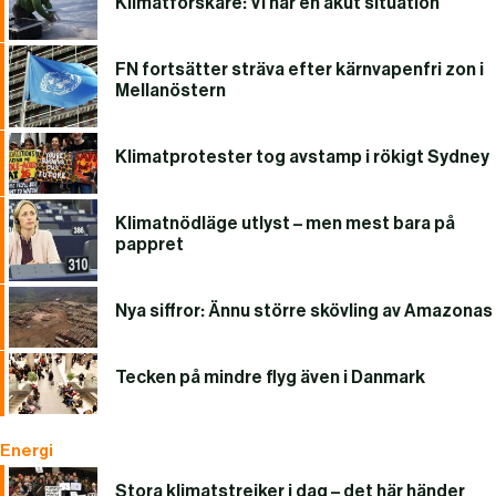
Klimatforskare: Vi har en akut situation
FN fortsätter sträva efter kärnvapenfri zon i
Mellanöstern
Klimatprotester tog avstamp i rökigt Sydney
Klimatnödläge utlyst – men mest bara på
pappret
Nya siffror: Ännu större skövling av Amazonas
Tecken på mindre flyg även i Danmark
Energi
Stora klimatstrejker i dag – det här händer