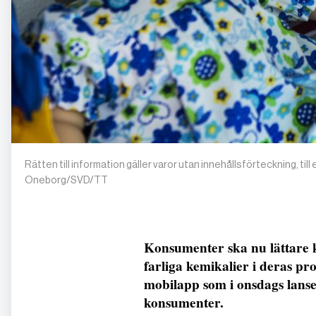
Rätten till information gäller varor utan innehållsförteckning, til
Oneborg/SVD/TT
Konsumenter ska nu lättare k
farliga kemikalier i deras pro
mobilapp som i onsdags lanse
konsumenter.