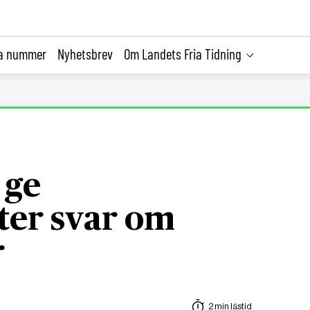
la nummer
Nyhetsbrev
Om Landets Fria Tidning
 ge
er svar om
r
2 min lästid