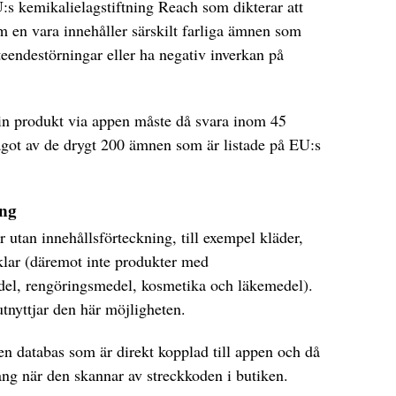
EU:s kemikalielagstiftning Reach som dikterar att
om en vara innehåller särskilt farliga ämnen som
eendestörningar eller ha negativ inverkan på
sin produkt via appen måste då svara inom 45
got av de drygt 200 ämnen som är listade på EU:s
ing
or utan innehållsförteckning, till exempel kläder,
klar (däremot inte produkter med
del, rengöringsmedel, kosmetika och läkemedel).
tnyttjar den här möjligheten.
 en databas som är direkt kopplad till appen och då
ng när den skannar av streckkoden i butiken.