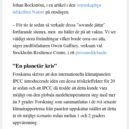
Johan Rockström, i en artikel i den
vetenskapliga
tidskriften Nature
på onsdagen.
– För tio år sedan så verkade dessa ”sovande jättar”
fortfarande slumra, men nu håller de på att vakna. Vi ser
väldigt stora förändringar vilket borde oroa oss alla,
säger medförfattaren Owen Gaffney, verksam vid
Stockholm Resilience Centre, i ett
pressmeddelande
.
”En planetär kris”
Forskarna skriver att den internationella klimatpanelen
IPCC introducerade idén om dessa tröskeleffekter för 20
år sedan och att IPCC då trodde att detta kunde vara
möjligt om den globala medeltemperaturen steg med mer
än 5 grader. Forskning som sammanfattas i de två senaste
klimatrapporterna från panelen uppskattar istället att detta
är ett möjligt scenario redan mellan 1 och 2 graders
uppvärmning.