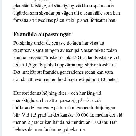
planetärt krisläge, att sätta igång världsomspännande
åtgärder som skyndar på vägen till ett samhälle som kan
fortsätta att utvecklas på en stabil planet, fortsätter han.
Framtida anpassningar
Forskning under de senaste tio åren har visat att
exempelvis smältningen av isen på Västantarktis redan
kan ha passerat ”tröskeln”, likaså Grönlands istäcke vid
redan 1,5 grads global uppvärmning, skriver forskarna.
Det innebär att framtida generationer redan kan vara
dömda att leva med en höjd havsnivå på runt 10 meter.
Hur fort denna höjning sker – och hur lång tid
mänskligheten har att anpassa sig på – är dock
fortfarande beroende på hur stor temperaturhöjningen
blir. Vid 1,5 grad tar det kanske 10 000 år, medan det vid
mer än 2 grader kan hända på mindre än 1 000 år. Här
behövs det mer forskning, påpekar de.