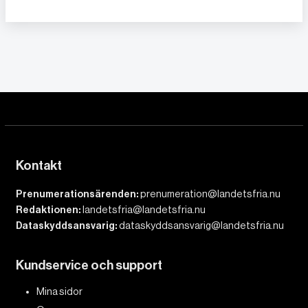
Kontakt
Prenumerationsärenden:
prenumeration@landetsfria.nu
Redaktionen:
landetsfria@landetsfria.nu
Dataskyddsansvarig:
dataskyddsansvarig@landetsfria.nu
Kundservice och support
Mina sidor