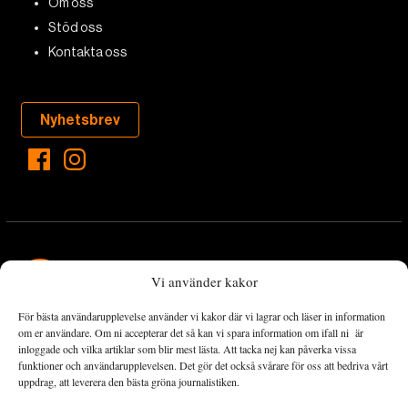
Om oss
Stöd oss
Kontakta oss
Nyhetsbrev
Vi använder kakor
För bästa användarupplevelse använder vi kakor där vi lagrar och läser in information
Landets Fria Tidning är en nyhetstidning med bred bevakning av
om er användare. Om ni accepterar det så kan vi spara information om ifall ni är
det viktigaste som händer lokalt och globalt och med fokus på
inloggade och vilka artiklar som blir mest lästa. Att tacka nej kan påverka vissa
funktioner och användarupplevelsen. Det gör det också svårare för oss att bedriva vårt
omställningsrörelsen. En omställning till ett hållbart samhälle går
uppdrag, att leverera den bästa gröna journalistiken.
både via starka och lika rättigheter för alla människor, minskade