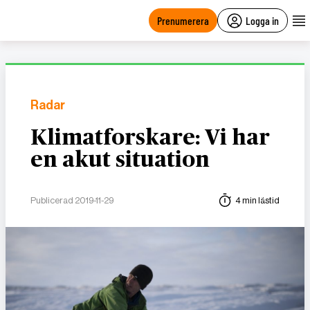
main
content
Prenumerera
Logga in
Radar
Klimatforskare: Vi har
en akut situation
Publicerad 2019-11-29
4 min lästid