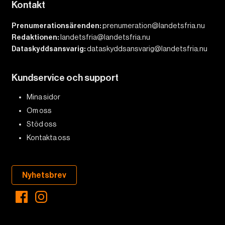
Kontakt
Prenumerationsärenden:
prenumeration@landetsfria.nu
Redaktionen:
landetsfria@landetsfria.nu
Dataskyddsansvarig:
dataskyddsansvarig@landetsfria.nu
Kundservice och support
Mina sidor
Om oss
Stöd oss
Kontakta oss
Nyhetsbrev