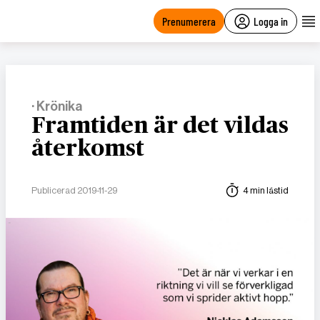
main
content
Prenumerera
Logga in
· Krönika
Framtiden är det vildas
återkomst
Publicerad 2019-11-29
4 min lästid