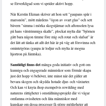
se förverkligad som vi sprider aktivt hopp.
När Kerstin Ekman skriver att hon sett ”gaupans spår i
marssnön”, mött mårdens ”ögon av svart glas” och sett
bävern ”simma i mörka skogstjärnar och aftonsolen lysa
på hans våtstrimmiga skalle”, plockat mylta där ”björnen
gått bara någon timme före mig och rotat och slafsat” är
det lätt att tänka att allt det här är på väg att försvinna och
omintetgöras (gaupa är lodjur och mylta är mogna
hjortron på Jämtska).
Samtidigt finns det
många goda initiativ och gott om
kunniga och engagerade människor som förmår skapa
just det hopp vi behöver, inte minst när det gäller att
bevara skogen och skydda hotade djur- och växtarter.
Och kan vi knyta ihop exempelvis rewilding med
naturens rättigheter i omställningsprojekt där vi vågar
omfamna ovissheten och låta människor med
kunskap om dessa processer få större möjligheter att