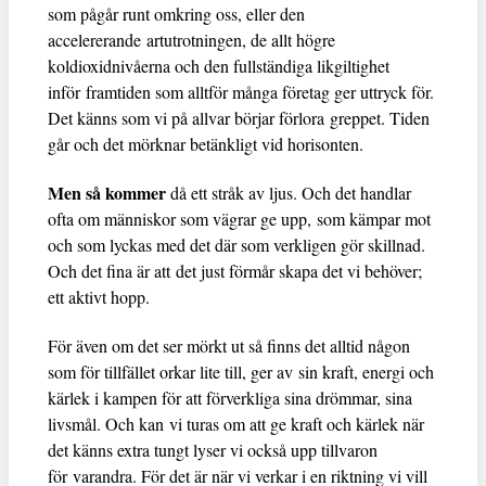
som pågår runt omkring oss, eller den
accelererande artutrotningen, de allt högre
koldioxidnivåerna och den fullständiga likgiltighet
inför framtiden som alltför många företag ger uttryck för.
Det känns som vi på allvar börjar förlora greppet. Tiden
går och det mörknar betänkligt vid horisonten.
Men så kommer
då ett stråk av ljus. Och det handlar
ofta om människor som vägrar ge upp, som kämpar mot
och som lyckas med det där som verkligen gör skillnad.
Och det fina är att det just förmår skapa det vi behöver;
ett aktivt hopp.
För även om det ser mörkt ut så finns det alltid någon
som för tillfället orkar lite till, ger av sin kraft, energi och
kärlek i kampen för att förverkliga sina drömmar, sina
livsmål. Och kan vi turas om att ge kraft och kärlek när
det känns extra tungt lyser vi också upp tillvaron
för varandra. För det är när vi verkar i en riktning vi vill