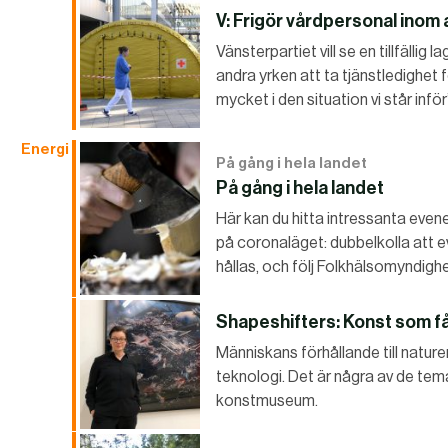
V: Frigör vårdpersonal inom
Vänsterpartiet vill se en tillfälli
andra yrken att ta tjänstledighet f
mycket i den situation vi står inför
Energi
På gång i hela landet
På gång i hela landet
Här kan du hitta intressanta evene
på coronaläget: dubbelkolla att 
hållas, och följ Folkhälsomyndi
Shapeshifters: Konst som fån
Människans förhållande till natur
teknologi. Det är några av de tem
konstmuseum.