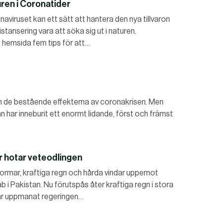
turen i Coronatider
aviruset kan ett sätt att hantera den nya tillvaron
ansering vara att söka sig ut i naturen.
 hemsida fem tips för att…
 om de bestående effekterna av coronakrisen. Men
edan har inneburit ett enormt lidande, först och främst
r hotar veteodlingen
stormar, kraftiga regn och hårda vindar uppemot
b i Pakistan. Nu förutspås åter kraftiga regn i stora
har uppmanat regeringen…