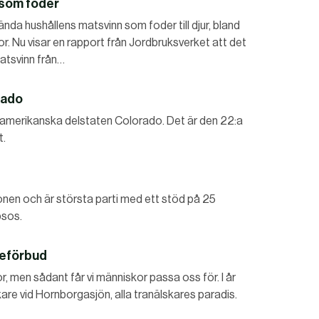
 som foder
ända hushållens matsvinn som foder till djur, bland
or. Nu visar en rapport från Jordbruksverket att det
matsvinn från…
rado
n amerikanska delstaten Colorado. Det är den 22:a
t.
onen och är största parti med ett stöd på 25
psos.
seförbud
r, men sådant får vi människor passa oss för. I år
kare vid Hornborgasjön, alla tranälskares paradis.