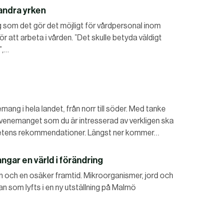
 andra yrken
g lag som det gör det möjligt för vårdpersonal inom
ör att arbeta i vården. ”Det skulle betyda väldigt
”,…
mang i hela landet, från norr till söder. Med tanke
evenemanget som du är intresserad av verkligen ska
ghetens rekommendationer. Längst ner kommer…
gar en värld i förändring
en och en osäker framtid. Mikroorganismer, jord och
an som lyfts i en ny utställning på Malmö