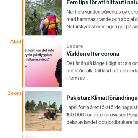
Fem tips för att hitta ut i na
När hela världen påverkas av coron
med hemmasittande och social dist
Naturskyddsföreningen ger på sin
Glöd
Ledare
Världen efter corona
Det är än så länge tidigt att sia
det står i alla fall klart att den r
i form av…
Zoom
Pakistan: Klimatförändringa
I april förra året förstörde hagel
150 000 ton vete i provinsen Punja
delar av landet och jordbrukare 