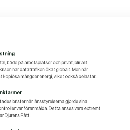
stning
l, både på arbetsplatser och privat, blir allt
krisen har datatrafiken ökat globalt. Men när
åt kopiösa mängder energi, vilket också belastar…
inkfarmer
tades brister när länsstyrelserna gjorde sina
kontroller var föranmälda. Detta anses vara extremt
ar Djurens Rätt.