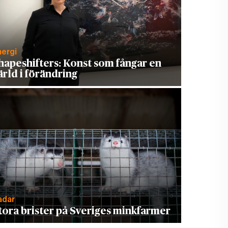
nergi
hapeshifters: Konst som fångar en
ärld i förändring
adar
tora brister på Sveriges minkfarmer