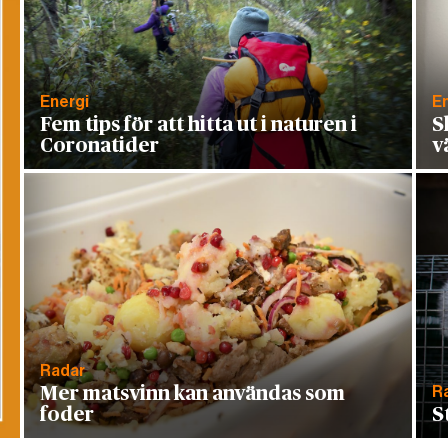
Energi
E
Fem tips för att hitta ut i naturen i
S
Coronatider
v
Radar
R
Mer matsvinn kan användas som
foder
S