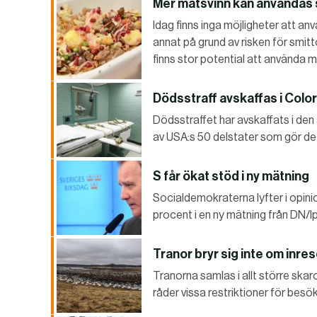
Mer matsvinn kan användas
Idag finns inga möjligheter att anv
annat på grund av risken för smitt
finns stor potential att använda 
Dödsstraff avskaffas i Colo
Dödsstraffet har avskaffats i de
av USA:s 50 delstater som gör de
S får ökat stöd i ny mätning
Socialdemokraterna lyfter i opini
procent i en ny mätning från DN/I
Tranor bryr sig inte om inre
Tranorna samlas i allt större skaro
råder vissa restriktioner för besö