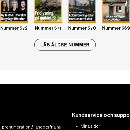
Nummer 572
Nummer 571
Nummer 570
Nummer 569
LÄS ÄLDRE NUMMER
Kundservice och suppo
Mina sidor
:
prenumeration@landetsfria.nu