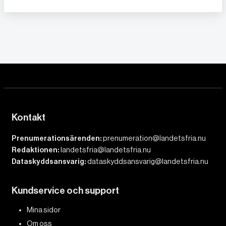
Kontakt
Prenumerationsärenden:
prenumeration@landetsfria.nu
Redaktionen:
landetsfria@landetsfria.nu
Dataskyddsansvarig:
dataskyddsansvarig@landetsfria.nu
Kundservice och support
Mina sidor
Om oss