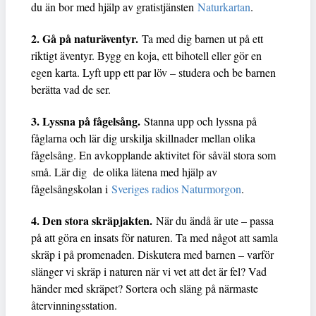
du än bor med hjälp av gratistjänsten
Naturkartan
.
2. Gå på naturäventyr.
Ta med dig barnen ut på ett
riktigt äventyr. Bygg en koja, ett bihotell eller gör en
egen karta. Lyft upp ett par löv – studera och be barnen
berätta vad de ser.
3. Lyssna på fågelsång.
Stanna upp och lyssna på
fåglarna och lär dig urskilja skillnader mellan olika
fågelsång. En avkopplande aktivitet för såväl stora som
små. Lär dig de olika lätena med hjälp av
fågelsångskolan i
Sveriges radios Naturmorgon
.
4. Den stora skräpjakten.
När du ändå är ute – passa
på att göra en insats för naturen. Ta med något att samla
skräp i på promenaden. Diskutera med barnen – varför
slänger vi skräp i naturen när vi vet att det är fel? Vad
händer med skräpet? Sortera och släng på närmaste
återvinningsstation.