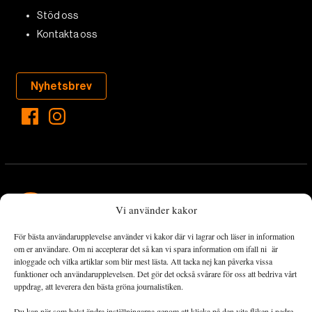
Stöd oss
Kontakta oss
Nyhetsbrev
Vi använder kakor
För bästa användarupplevelse använder vi kakor där vi lagrar och läser in information
Landets Fria Tidning är en nyhetstidning med bred bevakning av
om er användare. Om ni accepterar det så kan vi spara information om ifall ni är
det viktigaste som händer lokalt och globalt och med fokus på
inloggade och vilka artiklar som blir mest lästa. Att tacka nej kan påverka vissa
funktioner och användarupplevelsen. Det gör det också svårare för oss att bedriva vårt
omställningsrörelsen. En omställning till ett hållbart samhälle går
uppdrag, att leverera den bästa gröna journalistiken.
både via starka och lika rättigheter för alla människor, minskade
ekonomiska och sociala klyftor, samt utrymme för allt levande att
Du kan när som helst ändra inställningarna genom att klicka på den vita fliken i nedre