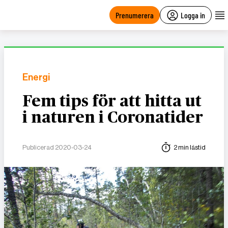
main
content
Prenumerera
Logga in
Energi
Fem tips för att hitta ut
i naturen i Coronatider
Publicerad 2020-03-24
2 min lästid