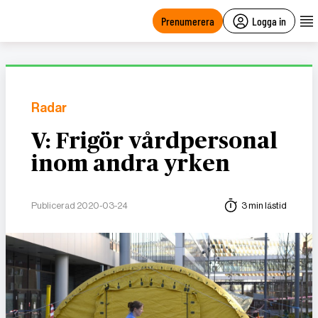
main
content
Prenumerera
Logga in
Radar
V: Frigör vårdpersonal
inom andra yrken
Publicerad 2020-03-24
3 min lästid