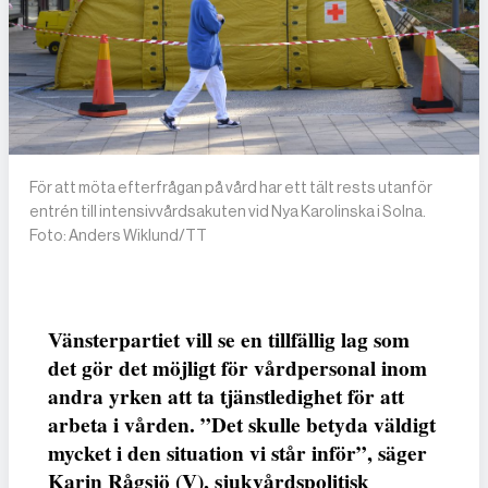
För att möta efterfrågan på vård har ett tält rests utanför
entrén till intensivvårdsakuten vid Nya Karolinska i Solna.
Foto: Anders Wiklund/TT
Vänsterpartiet vill se en tillfällig lag som
det gör det möjligt för vårdpersonal inom
andra yrken att ta tjänstledighet för att
arbeta i vården. ”Det skulle betyda väldigt
mycket i den situation vi står inför”, säger
Karin Rågsjö (V), sjukvårdspolitisk