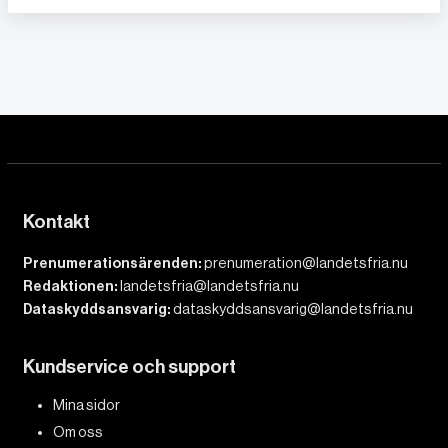
Kontakt
Prenumerationsärenden:
prenumeration@landetsfria.nu
Redaktionen:
landetsfria@landetsfria.nu
Dataskyddsansvarig:
dataskyddsansvarig@landetsfria.nu
Kundservice och support
Mina sidor
Om oss