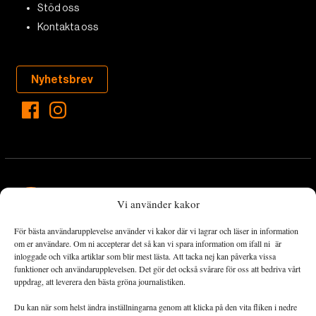
Stöd oss
Kontakta oss
Nyhetsbrev
Vi använder kakor
För bästa användarupplevelse använder vi kakor där vi lagrar och läser in information
Landets Fria Tidning är en nyhetstidning med bred bevakning av
om er användare. Om ni accepterar det så kan vi spara information om ifall ni är
det viktigaste som händer lokalt och globalt och med fokus på
inloggade och vilka artiklar som blir mest lästa. Att tacka nej kan påverka vissa
funktioner och användarupplevelsen. Det gör det också svårare för oss att bedriva vårt
omställningsrörelsen. En omställning till ett hållbart samhälle går
uppdrag, att leverera den bästa gröna journalistiken.
både via starka och lika rättigheter för alla människor, minskade
ekonomiska och sociala klyftor, samt utrymme för allt levande att
Du kan när som helst ändra inställningarna genom att klicka på den vita fliken i nedre