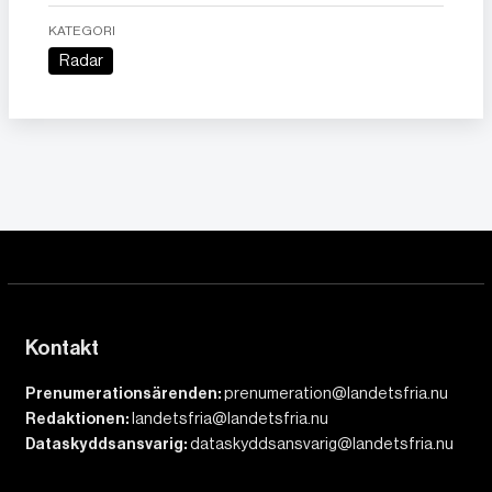
KATEGORI
Radar
Kontakt
Prenumerationsärenden:
prenumeration@landetsfria.nu
Redaktionen:
landetsfria@landetsfria.nu
Dataskyddsansvarig:
dataskyddsansvarig@landetsfria.nu