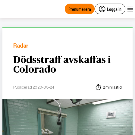
main
content
Prenumerera
Logga in
Radar
Dödsstraff avskaffas i
Colorado
Publicerad 2020-03-24
2 min lästid