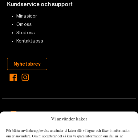
Kundservice och support
Mina sidor
Om oss
Stöd oss
Kontakta oss
Nyhetsbrev
Vi använder kakor
För bästa användarupplevelse använder vi kakor där vi lagrar och läser in information
Landets Fria Tidning är en nyhetstidning med bred bevakning av
om er användare. Om ni accepterar det så kan vi spara information om ifall ni är