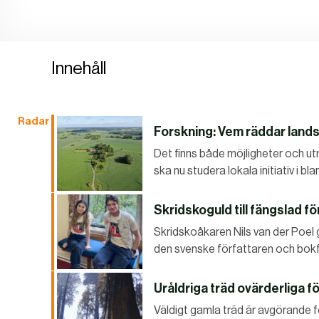
Innehåll
Radar
Forskning: Vem räddar lan
Det finns både möjligheter och ut
ska nu studera lokala initiativ i
Skridskoguld till fängslad fö
Skridskoåkaren Nils van der Poel g
den svenske författaren och bokf
Uråldriga träd ovärderliga 
Väldigt gamla träd är avgörande 