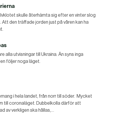
urierna
lvklotet skulle återhämta sig efter en vinter slog
. Att den träffade jorden just på våren kan ha
t.
pas
e alla utvisningar till Ukraina. Än syns inga
n följer noga läget.
mang i hela landet, från norr till söder. Mycket
yn till coronaläget. Dubbelkolla därför att
d av verkligen ska hållas,…