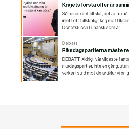
Krigets första offer är sann
Så hände det till slut, det som må
inlett ett fullskaligt krig mot Ukra
Donetsk och Luhansk som är…
Debatt
Riksdagspartierna måste re
DEBATT. Aldrig i vår vildaste fa
riksdagspartier, inte en gång, uta
verkar i strid mot de artiklar vi e