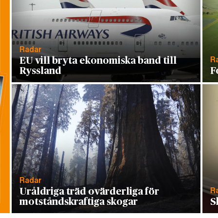
Radar
R
EU vill bryta ekonomiska band till
Ryssland
F
Radar
R
Uråldriga träd ovärderliga för
motståndskraftiga skogar
S