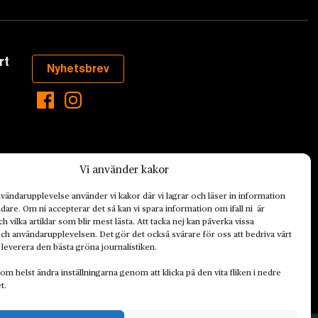
rt
Nyhetsbrev
Vi använder kakor
vändarupplevelse använder vi kakor där vi lagrar och läser in information
are. Om ni accepterar det så kan vi spara information om ifall ni är
h vilka artiklar som blir mest lästa. Att tacka nej kan påverka vissa
aste som händer
ch användarupplevelsen. Det gör det också svårare för oss att bedriva vårt
ett hållbart
 leverera den bästa gröna journalistiken.
de ekonomiska
om helst ändra inställningarna genom att klicka på den vita fliken i nedre
t.