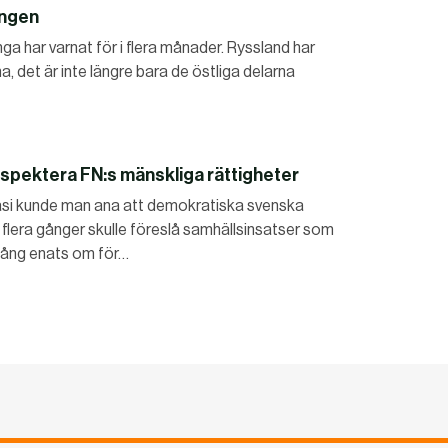
ingen
nga har varnat för i flera månader. Ryssland har
ina, det är inte längre bara de östliga delarna
spektera FN:s mänskliga rättigheter
ntasi kunde man ana att demokratiska svenska
n flera gånger skulle föreslå samhällsinsatser som
n gång enats om för…