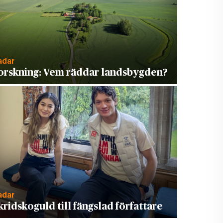
adar
orskning: Vem räddar landsbygden?
adar
kridskoguld till fängslad författare