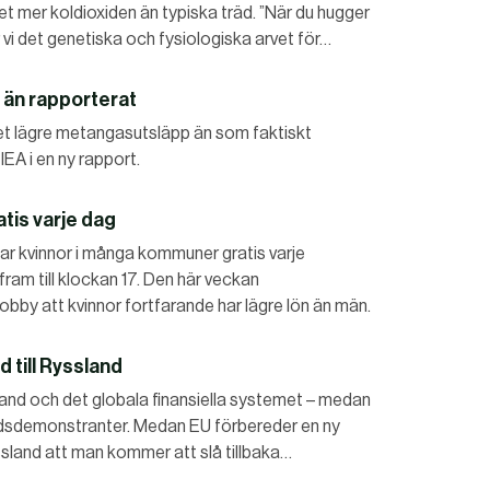
t mer koldioxiden än typiska träd. ”När du hugger
 vi det genetiska och fysiologiska arvet för…
 än rapporterat
et lägre metangasutsläpp än som faktiskt
EA i en ny rapport.
tis varje dag
tar kvinnor i många kommuner gratis varje
ram till klockan 17. Den här veckan
by att kvinnor fortfarande har lägre lön än män.
 till Ryssland
sland och det globala finansiella systemet – medan
edsdemonstranter. Medan EU förbereder en ny
sland att man kommer att slå tillbaka…