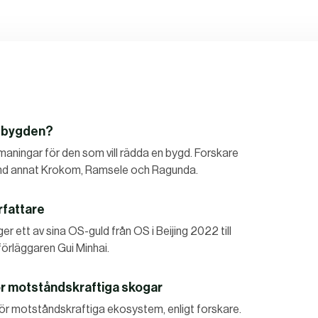
dsbygden?
maningar för den som vill rädda en bygd. Forskare
 bland annat Krokom, Ramsele och Ragunda.
rfattare
er ett av sina OS-guld från OS i Beijing 2022 till
örläggaren Gui Minhai.
för motståndskraftiga skogar
för motståndskraftiga ekosystem, enligt forskare.