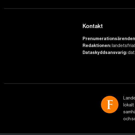
Kontakt
Prenumerationsärenden
Redaktionen:
landetsfria
Dataskyddsansvarig:
dat
Lande
lokalt
samhäl
och so