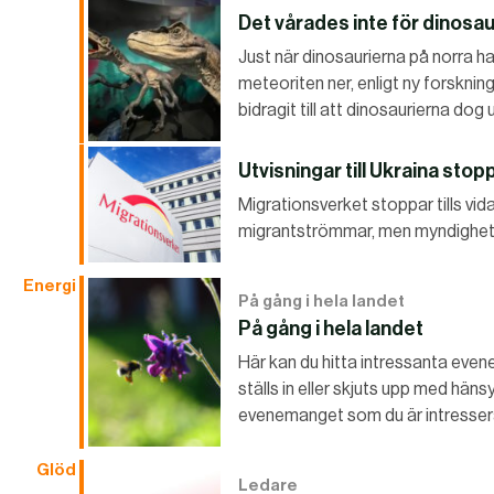
Det vårades inte för dinosa
Just när dinosaurierna på norra ha
meteoriten ner, enligt ny forskning
bidragit till att dinosaurierna dog u
Utvisningar till Ukraina stop
Migrationsverket stoppar tills vidar
migrantströmmar, men myndighete
Energi
På gång i hela landet
På gång i hela landet
Här kan du hitta intressanta evene
ställs in eller skjuts upp med häns
evenemanget som du är intressera
Glöd
Ledare