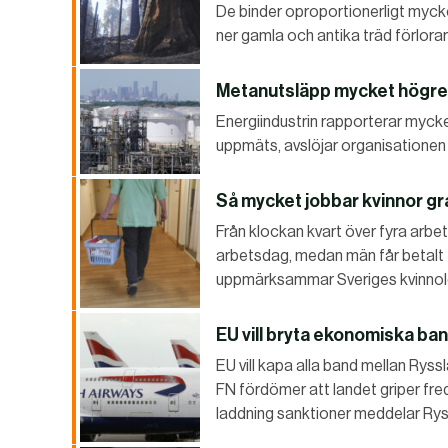
De binder oproportionerligt mycke
ner gamla och antika träd förlorar
Metanutsläpp mycket högre
Energiindustrin rapporterar myck
uppmäts, avslöjar organisationen I
Så mycket jobbar kvinnor gra
Från klockan kvart över fyra arbe
arbetsdag, medan män får betalt f
uppmärksammar Sveriges kvinnolob
EU vill bryta ekonomiska band
EU vill kapa alla band mellan Rys
FN fördömer att landet griper fr
laddning sanktioner meddelar Rys