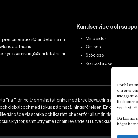
Kundservice och suppo
Mina sidor
:
prenumeration@landetsfria.nu
@landetsfria.nu
Om oss
askyddsansvarig@landetsfria.nu
Stöd oss
Kontakta oss
För bästa an
om er använd
inloggade oc
ts Fria Tidning är en nyhetstidning med bred bevakning av det viktig
funktioner o
 och globalt och med fokus på omställningsrörelsen. En omställning till 
uppdrag, att
le går både via starka och lika rättigheter för alla människor, minska
Du kan när s
ciala klyftor, samt utrymme för allt levande att utvecklas och frodas.
högra hörne