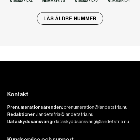
Nummer 574
Nummer 573
Nummer 572
Nummer 571
LÄS ÄLDRE NUMMER
Kontakt
Prenumerationsärenden:
prenumeration@landetsfria.nu
Redaktionen:
landetsfria@landetsfria.nu
Dataskyddsansvarig:
dataskyddsansvarig@landetsfria.nu
Kundservice och support