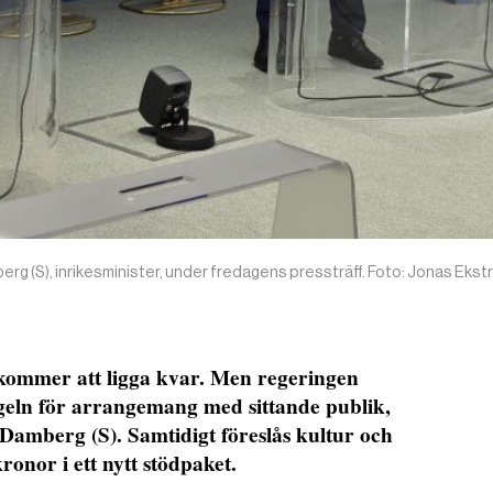
erg (S), inrikesminister, under fredagens pressträff. Foto: Jonas Ek
kommer att ligga kvar. Men regeringen
geln för arrangemang med sittande publik,
 Damberg (S). Samtidigt föreslås kultur och
kronor i ett nytt stödpaket.