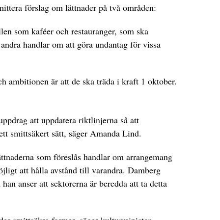
ittera förslag om lättnader på två områden:
llen som kaféer och restauranger, som ska
 andra handlar om att göra undantag för vissa
h ambitionen är att de ska träda i kraft 1 oktober.
ppdrag att uppdatera riktlinjerna så att
t smittsäkert sätt, säger Amanda Lind.
ättnaderna som föreslås handlar om arrangemang
jligt att hålla avstånd till varandra. Damberg
 han anser att sektorerna är beredda att ta detta
er smittsäkra former, säger kulturminister