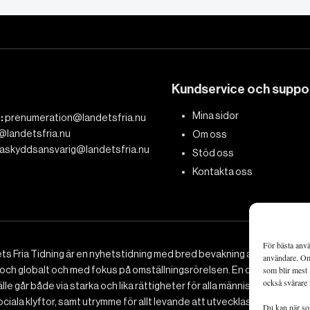
Kundservice och suppo
Mina sidor
:
prenumeration@landetsfria.nu
@landetsfria.nu
Om oss
askyddsansvarig@landetsfria.nu
Stöd oss
Kontakta oss
För bästa anvä
ts Fria Tidning är en nyhetstidning med bred bevakning av det viktig
användare. Om 
 och globalt och med fokus på omställningsrörelsen. En omställning till 
som blir mest 
också svårare 
le går både via starka och lika rättigheter för alla människor, minska
ciala klyftor, samt utrymme för allt levande att utvecklas och frodas.
Du kan när som