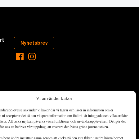
rt
Nyhetsbrev
Vi använder kakor
ndarupplevelse använder vi kakor där vi lagrar och läser in information om er
aste som händer
ni accepterar det så kan vi spara information om ifall ni är inloggade och vilka artiklar
ett hållbart
lästa. Att tacka nej kan påverka vissa funktioner och användarupplevelsen. Det gör det
för oss att bedriva vårt uppdrag, att leverera den bästa gröna journalistiken.
de ekonomiska
 helst ändra inställningarna genom att klicka på den vita fliken i nedre högra hörnet.