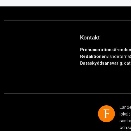
Kontakt
Prenumerationsärenden
Redaktionen:
landetsfria
Dataskyddsansvarig:
dat
Lande
lokalt
samhäl
och so