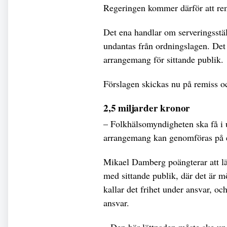
Regeringen kommer därför att rem
Det ena handlar om serveringsstä
undantas från ordningslagen. Det
arrangemang för sittande publik.
Förslagen skickas nu på remiss oc
2,5 miljarder kronor
– Folkhälsomyndigheten ska få i u
arrangemang kan genomföras på et
Mikael Damberg poängterar att l
med sittande publik, där det är mö
kallar det frihet under ansvar, och
ansvar.
– Den här lättnaden måste ske und