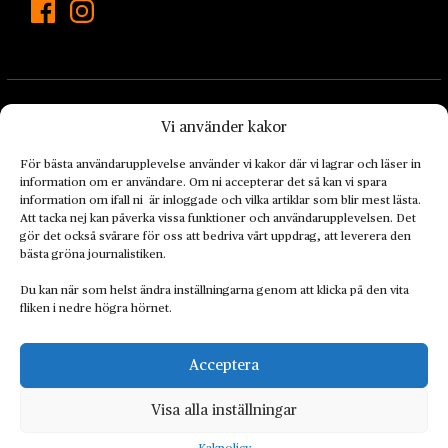
Vi använder kakor
För bästa användarupplevelse använder vi kakor där vi lagrar och läser in
information om er användare. Om ni accepterar det så kan vi spara
Landets Fria Tidning är en nyhetstidning med bred bevakning av
information om ifall ni är inloggade och vilka artiklar som blir mest lästa.
det viktigaste som händer lokalt och globalt och med fokus på
Att tacka nej kan påverka vissa funktioner och användarupplevelsen. Det
omställningsrörelsen. En omställning till ett hållbart samhälle går
gör det också svårare för oss att bedriva vårt uppdrag, att leverera den
bästa gröna journalistiken.
både via starka och lika rättigheter för alla människor, minskade
ekonomiska och sociala klyftor, samt utrymme för allt levande att
Du kan när som helst ändra inställningarna genom att klicka på den vita
utvecklas och frodas.
fliken i nedre högra hörnet.
Acceptera
Personuppgiftsbehandling och cookies
Sidkarta
Visa alla inställningar
© 2014–2026 Landets Fria