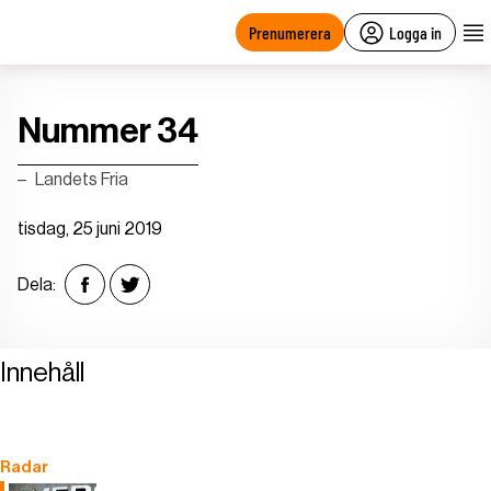
main
content
Prenumerera
Logga in
Nummer 34
Landets Fria
tisdag, 25 juni 2019
Dela:
Innehåll
Radar