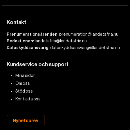
Kontakt
Prenumerationsärenden:
prenumeration@landetsfria.nu
Redaktionen:
landetsfria@landetsfria.nu
Dataskyddsansvarig:
dataskyddsansvarig@landetsfria.nu
Kundservice och support
Mina sidor
Om oss
Stöd oss
Kontakta oss
Nyhetsbrev