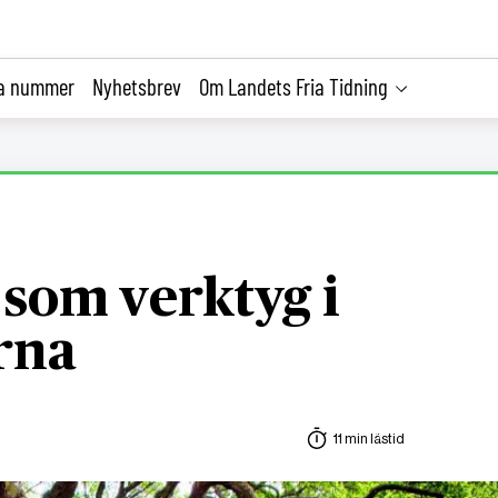
la nummer
Nyhetsbrev
Om Landets Fria Tidning
 som verktyg i
rna
11 min lästid