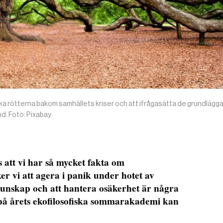
iska rötterna bakom samhällets kriser och att ifrågasätta de grundläg
nd. Foto: Pixabay
s att vi har så mycket fakta om
 vi att agera i panik under hotet av
kunskap och att hantera osäkerhet är några
på årets ekofilosofiska sommarakademi kan