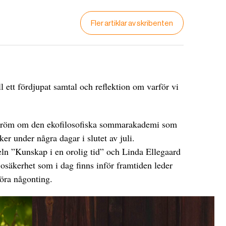
Fler artiklar av skribenten
ll ett fördjupat samtal och reflektion om varför vi
ström om den ekofilosofiska sommarakademi som
er under några dagar i slutet av juli.
ln ”Kunskap i en orolig tid” och Linda Ellegaard
 osäkerhet som i dag finns inför framtiden leder
 göra någonting.