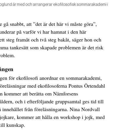
koglund är med och arrangerar ekofilosofisk sommarakademi i
te gå snabbt, att ”det är det här vi måste göra”,
underar på varför vi har hamnat i den här
r ett steg framåt och två steg bakåt, säger hon och
amma tankesätt som skapade problemen är det risk
roblem.
ången
gen för ekofilosofi anordnar en sommarakademi,
föreläsningar med ekofilosoferna Pontus Örtendahl
on kommer att berätta om Nämforsens
åldern, och i efterföljande gruppsamtal ges tid till
 innehållet från föreläsningarna. Nina Nordvall
jojkare, kommer att hålla en workshop i jojk, med
till kunskap.