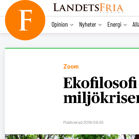
main
content
Opinion
Nyheter
Energi
Al
Zoom
Ekofilosofi
miljökrise
Publicerad 2019-09-25