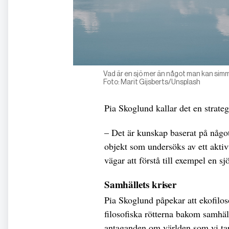
Vad är en sjö mer än något man kan simma
Foto: Marit Gijsberts/Unsplash
Pia Skoglund kallar det en strate
– Det är kunskap baserat på något a
objekt som undersöks av ett aktiv
vägar att förstå till exempel en sj
Samhällets kriser
Pia Skoglund påpekar att ekofilos
filosofiska rötterna bakom samhäl
antaganden om världen som vi tar