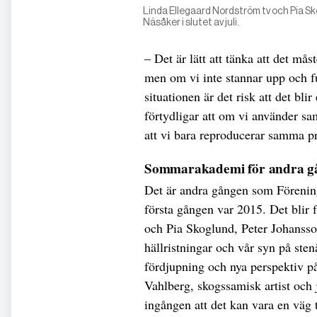
Linda Ellegaard Nordström tv och Pia S
Näsåker i slutet av juli.
– Det är lätt att tänka att det mås
men om vi inte stannar upp och f
situationen är det risk att det bli
förtydligar att om vi använder s
att vi bara reproducerar samma p
Sommarakademi för andra g
Det är andra gången som Förenin
första gången var 2015. Det blir 
och Pia Skoglund, Peter Johanss
hällristningar och vår syn på sten
fördjupning och nya perspektiv på
Vahlberg, skogssamisk artist och 
ingången att det kan vara en väg 