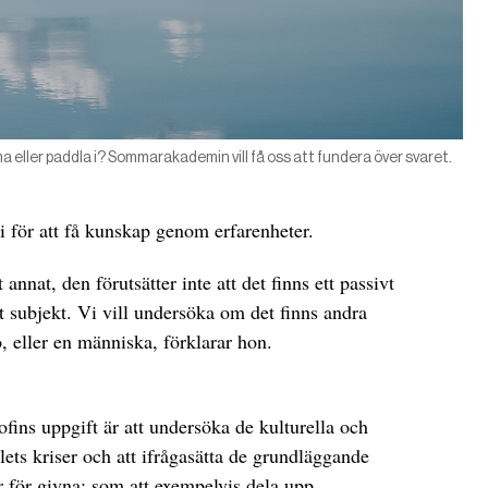
 eller paddla i? Sommarakademin vill få oss att fundera över svaret.
gi för att få kunskap genom erfarenheter.
nnat, den förutsätter inte att det finns ett passivt
t subjekt. Vi vill undersöka om det finns andra
ö, eller en människa, förklarar hon.
ofins uppgift är att undersöka de kulturella och
lets kriser och att ifrågasätta de grundläggande
 för givna; som att exempelvis dela upp