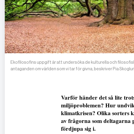
Ekofilosofins uppgift är att undersöka de kulturella och filosof
antaganden om världen som vi tar för givna, beskriver Pia Skoglu
Varför händer det så lite trot
miljöproblemen? Hur undviker
klimatkrisen? Olika sorters 
av frågorna som deltagarna 
fördjupa sig i.