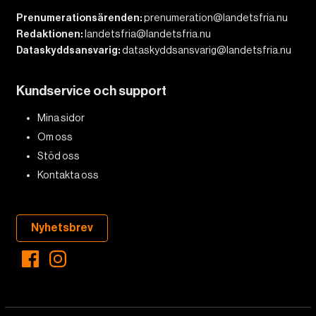
Prenumerationsärenden:
prenumeration@landetsfria.nu
Redaktionen:
landetsfria@landetsfria.nu
Dataskyddsansvarig:
dataskyddsansvarig@landetsfria.nu
Kundservice och support
Mina sidor
Om oss
Stöd oss
Kontakta oss
Nyhetsbrev