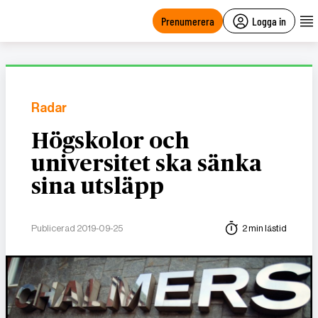
main
content
Prenumerera
Logga in
Radar
Högskolor och
universitet ska sänka
sina utsläpp
Publicerad 2019-09-25
2 min lästid