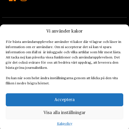
Vi använder kakor
För bästa användarupplevelse använder vi kakor där vi lagrar och läser in
information om er användare. Om ni accepterar det så kan vi spara
Landets Fria Tidning är en nyhetstidning med bred bevakning av
information om ifall ni är inloggade och vilka artiklar som blir mest lästa.
det viktigaste som händer lokalt och globalt och med fokus på
Att tacka nej kan påverka vissa funktioner och användarupplevelsen. Det
omställningsrörelsen. En omställning till ett hållbart samhälle går
gör det också svårare för oss att bedriva vårt uppdrag, att leverera den
bästa gröna journalistiken.
både via starka och lika rättigheter för alla människor, minskade
ekonomiska och sociala klyftor, samt utrymme för allt levande att
Du kan när som helst ändra inställningarna genom att klicka på den vita
utvecklas och frodas.
fliken i nedre högra hörnet.
Acceptera
Personuppgiftsbehandling och cookies
Sidkarta
Visa alla inställningar
© 2014–2026 Landets Fria
Kakpolicy