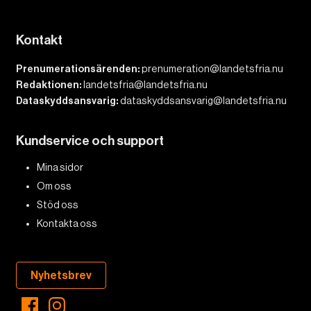
Kontakt
Prenumerationsärenden:
prenumeration@landetsfria.nu
Redaktionen:
landetsfria@landetsfria.nu
Dataskyddsansvarig:
dataskyddsansvarig@landetsfria.nu
Kundservice och support
Mina sidor
Om oss
Stöd oss
Kontakta oss
Nyhetsbrev